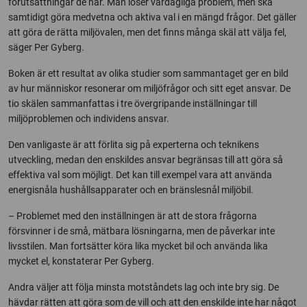
förutsättningar de har. Man löser vardagliga problem, men ska
samtidigt göra medvetna och aktiva val i en mängd frågor. Det gäller
att göra de rätta miljövalen, men det finns många skäl att välja fel,
säger Per Gyberg.
Boken är ett resultat av olika studier som sammantaget ger en bild
av hur människor resonerar om miljöfrågor och sitt eget ansvar. De
tio skälen sammanfattas i tre övergripande inställningar till
miljöproblemen och individens ansvar.
Den vanligaste är att förlita sig på experterna och teknikens
utveckling, medan den enskildes ansvar begränsas till att göra så
effektiva val som möjligt. Det kan till exempel vara att använda
energisnåla hushållsapparater och en bränslesnål miljöbil.
– Problemet med den inställningen är att de stora frågorna
försvinner i de små, mätbara lösningarna, men de påverkar inte
livsstilen. Man fortsätter köra lika mycket bil och använda lika
mycket el, konstaterar Per Gyberg.
Andra väljer att följa minsta motståndets lag och inte bry sig. De
hävdar rätten att göra som de vill och att den enskilde inte har något