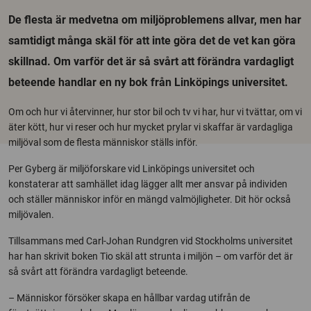
De flesta är medvetna om miljöproblemens allvar, men har
samtidigt många skäl för att inte göra det de vet kan göra
skillnad. Om varför det är så svårt att förändra vardagligt
beteende handlar en ny bok från Linköpings universitet.
Om och hur vi återvinner, hur stor bil och tv vi har, hur vi tvättar, om vi
äter kött, hur vi reser och hur mycket prylar vi skaffar är vardagliga
miljöval som de flesta människor ställs inför.
Per Gyberg är miljöforskare vid Linköpings universitet och
konstaterar att samhället idag lägger allt mer ansvar på individen
och ställer människor inför en mängd valmöjligheter. Dit hör också
miljövalen.
Tillsammans med Carl-Johan Rundgren vid Stockholms universitet
har han skrivit boken Tio skäl att strunta i miljön – om varför det är
så svårt att förändra vardagligt beteende.
– Människor försöker skapa en hållbar vardag utifrån de