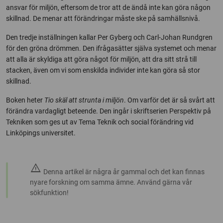
ansvar för miljön, eftersom de tror att de ändå inte kan göra någon
skillnad. De menar att förändringar måste ske på samhällsnivå.
Den tredje inställningen kallar Per Gyberg och Carl-Johan Rundgren
för den gröna drömmen. Den ifrågasätter själva systemet och menar
att alla är skyldiga att göra något för miljön, att dra sitt strå till
stacken, även om vi som enskilda individer inte kan göra så stor
skillnad.
Boken heter
Tio skäl att strunta i miljön
. Om varför det är så svårt att
förändra vardagligt beteende. Den ingår i skriftserien Perspektiv på
Tekniken som ges ut av Tema Teknik och social förändring vid
Linköpings universitet.
warning
Denna artikel är några år gammal och det kan finnas
nyare forskning om samma ämne. Använd gärna vår
sökfunktion!