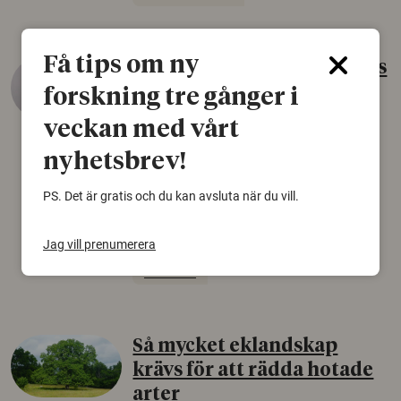
Få tips om ny
Gammalt skinn var Sveriges
äldsta sko
forskning tre gånger i
22 juni 2026
veckan med vårt
Det som arkeologer länge trodde var en
nyhetsbrev!
björnfäll visar sig vara delar av en 2000 år
gammal sko. Fyndet bär spår av romerskt
PS. Det är gratis och du kan avsluta när du vill.
skomode och beskrivs som mycket ovanligt i
Norden.
Jag vill prenumerera
Arkeologi
Så mycket eklandskap
krävs för att rädda hotade
arter