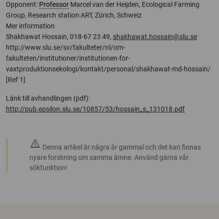
Opponent:
Professor
Marcel van der Heijden, Ecological Farming
Group, Research station ART, Zürich, Schweiz
Mer information
Shakhawat Hossain, 018-67 23 49,
shakhawat.hossain@slu.se
http://www.slu.se/sv/fakulteter/nl/om-
fakulteten/institutioner/institutionen-for-
vaxtproduktionsekologi/kontakt/personal/shakhawat-md-hossain/
[Ref 1]
Länk till avhandlingen (pdf):
http://pub.epsilon.slu.se/10857/53/hossain_s_131018.pdf
warning
Denna artikel är några år gammal och det kan finnas
nyare forskning om samma ämne. Använd gärna vår
sökfunktion!