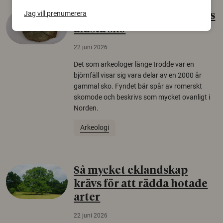
Jag vill prenumerera
Gammalt skinn var Sveriges
äldsta sko
22 juni 2026
Det som arkeologer länge trodde var en
björnfäll visar sig vara delar av en 2000 år
gammal sko. Fyndet bär spår av romerskt
skomode och beskrivs som mycket ovanligt i
Norden.
Arkeologi
Så mycket eklandskap
krävs för att rädda hotade
arter
22 juni 2026