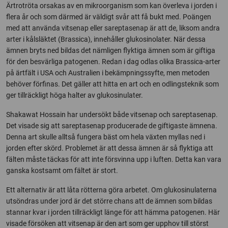
Ärtrotröta orsakas av en mikroorganism som kan överleva i jorden i
flera år och som därmed är väldigt svår att få bukt med. Poängen
med att använda vitsenap eller sareptasenap är att de, liksom andra
arter i kålsläktet (Brassica), innehåller glukosinolater. När dessa
ämnen bryts ned bildas det nämligen flyktiga ämnen som är giftiga
för den besvärliga patogenen. Redan i dag odlas olika Brassica-arter
på ärtfält i USA och Australien i bekämpningssyfte, men metoden
behöver förfinas. Det gäller att hitta en art och en odlingsteknik som
ger tillräckligt höga halter av glukosinulater.
Shakawat Hossain har undersökt både vitsenap och sareptasenap.
Det visade sig att sareptasenap producerade de giftigaste ämnena.
Denna art skulle alltså fungera bäst om hela växten myllas ned i
jorden efter skörd. Problemet är att dessa ämnen är så flyktiga att
fälten måste täckas för att inte försvinna upp i luften. Detta kan vara
ganska kostsamt om fältet är stort.
Ett alternativ är att låta rötterna göra arbetet. Om glukosinulaterna
utsöndras under jord är det större chans att de ämnen som bildas
stannar kvar i jorden tillräckligt länge för att hämma patogenen. Här
visade försöken att vitsenap är den art som ger upphov till störst