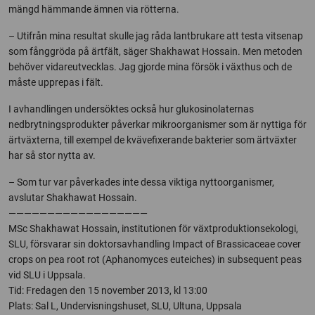
mängd hämmande ämnen via rötterna.
– Utifrån mina resultat skulle jag råda lantbrukare att testa vitsenap
som fånggröda på ärtfält, säger Shakhawat Hossain. Men metoden
behöver vidareutvecklas. Jag gjorde mina försök i växthus och de
måste upprepas i fält.
I avhandlingen undersöktes också hur glukosinolaternas
nedbrytningsprodukter påverkar mikroorganismer som är nyttiga för
ärtväxterna, till exempel de kvävefixerande bakterier som ärtväxter
har så stor nytta av.
– Som tur var påverkades inte dessa viktiga nyttoorganismer,
avslutar Shakhawat Hossain.
——————————————————
MSc Shakhawat Hossain, institutionen för växtproduktionsekologi,
SLU, försvarar sin doktorsavhandling Impact of Brassicaceae cover
crops on pea root rot (Aphanomyces euteiches) in subsequent peas
vid SLU i Uppsala.
Tid: Fredagen den 15 november 2013, kl 13:00
Plats: Sal L, Undervisningshuset, SLU, Ultuna, Uppsala