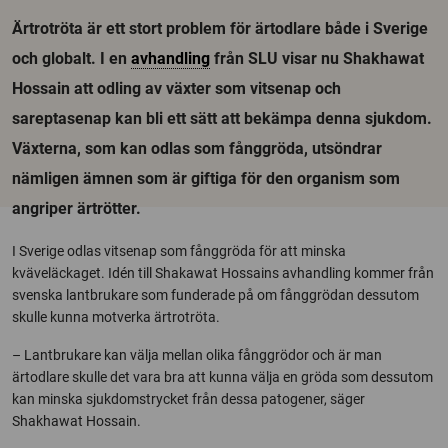
Ärtrotröta är ett stort problem för ärtodlare både i Sverige
och globalt. I en
avhandling
från SLU visar nu Shakhawat
Hossain att odling av växter som vitsenap och
sareptasenap kan bli ett sätt att bekämpa denna sjukdom.
Växterna, som kan odlas som fånggröda, utsöndrar
nämligen ämnen som är giftiga för den organism som
angriper ärtrötter.
I Sverige odlas vitsenap som fånggröda för att minska
kväveläckaget. Idén till Shakawat Hossains avhandling kommer från
svenska lantbrukare som funderade på om fånggrödan dessutom
skulle kunna motverka ärtrotröta.
– Lantbrukare kan välja mellan olika fånggrödor och är man
ärtodlare skulle det vara bra att kunna välja en gröda som dessutom
kan minska sjukdomstrycket från dessa patogener, säger
Shakhawat Hossain.