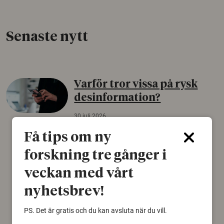
Senaste nytt
Varför tror vissa på rysk
desinformation?
30 juli 2026
Personer som är mer benägna att tro på
Få tips om ny
konspirationsteorier är ofta mer mottagliga
forskning tre gånger i
för rysk desinformation. Det visar en studie
från Försvarshögskolan med deltagare i fyra
veckan med vårt
europeiska länder.
nyhetsbrev!
Säkerhetspolitik
PS. Det är gratis och du kan avsluta när du vill.