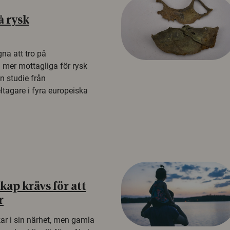
å rysk
na att tro på
a mer mottagliga för rysk
n studie från
tagare i fyra europeiska
ap krävs för att
r
kar i sin närhet, men gamla