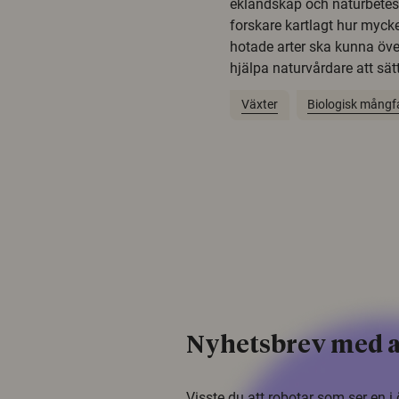
eklandskap och naturbetesma
forskare kartlagt hur mycke
hotade arter ska kunna öv
hjälpa naturvårdare att sätta
Växter
Biologisk mångf
Nyhetsbrev med a
Visste du att robotar som ser en 