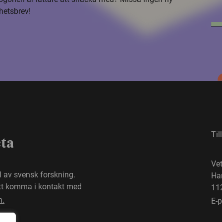
hetsbrev!
Til
eta
Ve
el av svensk forskning.
Ha
att komma i kontakt med
11
n.
E-