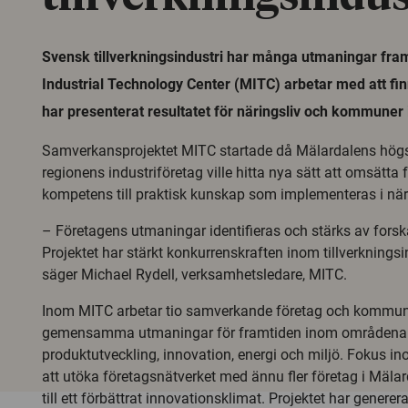
Svensk tillverkningsindustri har många utmaningar fra
Industrial Technology Center (MITC) arbetar med att fi
har presenterat resultatet för näringsliv och kommuner 
Samverkansprojektet MITC startade då Mälardalens hög
regionens industriföretag ville hitta nya sätt att omsätta
kompetens till praktisk kunskap som implementeras i näri
– Företagens utmaningar identifieras och stärks av fors
Projektet har stärkt konkurrenskraften inom tillverkningsi
säger Michael Rydell, verksamhetsledare, MITC.
Inom MITC arbetar tio samverkande företag och kommun
gemensamma utmaningar för framtiden inom områdena 
produktutveckling, innovation, energi och miljö. Fokus 
att utöka företagsnätverket med ännu fler företag i Mälar
till ett förbättrat innovationsklimat. Projektet har generer