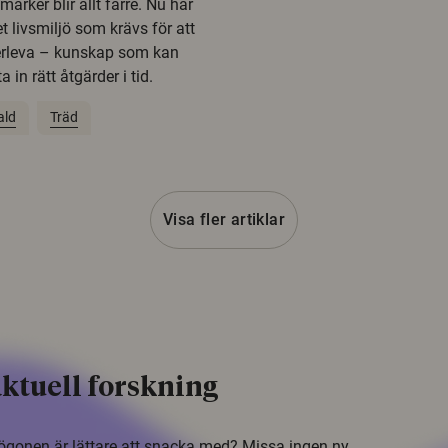
rker blir allt färre. Nu har
t livsmiljö som krävs för att
erleva – kunskap som kan
 in rätt åtgärder i tid.
ald
Träd
Visa fler artiklar
ktuell forskning
i ögonen är lättare att snacka med? Missa ingen ny