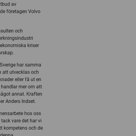
 utbud av
de företagen Volvo
nsulten och
erkningsindustri
 ekonomiska kriser
arskap.
 i Sverige har samma
n att utvecklas och
nader eller få ut en
 handlar mer om att
 något annat. Kraften
er Anders Indset.
amensarbete hos oss
 tack vare det har vi
rätt kompetens och de
 denna