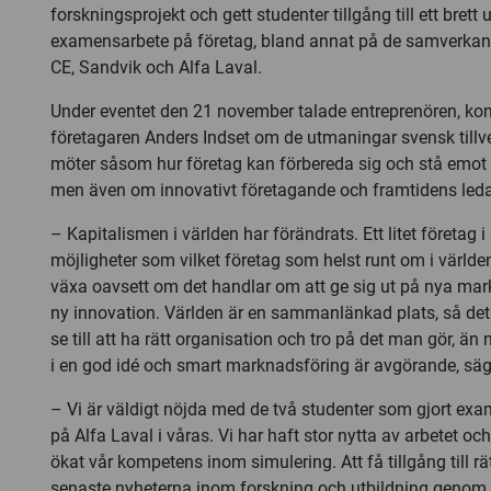
forskningsprojekt och gett studenter tillgång till ett brett
examensarbete på företag, bland annat på de samverkan
CE, Sandvik och Alfa Laval.
Under eventet den 21 november talade entreprenören, ko
företagaren Anders Indset om de utmaningar svensk tillv
möter såsom hur företag kan förbereda sig och stå emot
men även om innovativt företagande och framtidens led
– Kapitalismen i världen har förändrats. Ett litet företag
möjligheter som vilket företag som helst runt om i världe
växa oavsett om det handlar om att ge sig ut på nya mark
ny innovation. Världen är en sammanlänkad plats, så det
se till att ha rätt organisation och tro på det man gör, än
i en god idé och smart marknadsföring är avgörande, säg
– Vi är väldigt nöjda med de två studenter som gjort ex
på Alfa Laval i våras. Vi har haft stor nytta av arbetet och
ökat vår kompetens inom simulering. Att få tillgång till 
senaste nyheterna inom forskning och utbildning genom