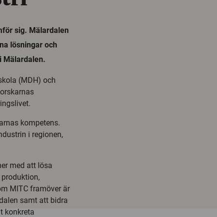
mför sig. Mälardalen
nna lösningar och
i Mälardalen.
skola (MDH) och
 forskarnas
ngslivet.
karnas kompetens.
ndustrin i regionen,
er med att lösa
produktion,
inom MITC framöver är
dalen samt att bidra
at konkreta