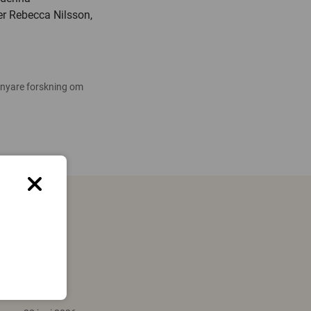
ger Rebecca Nilsson,
 nyare forskning om