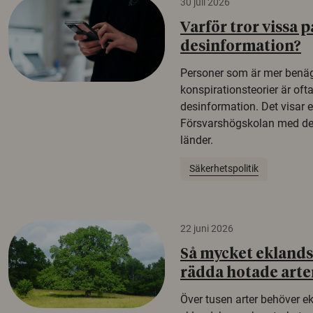
30 juli 2026
Varför tror vissa p
desinformation?
Personer som är mer benäg
konspirationsteorier är oft
desinformation. Det visar e
Försvarshögskolan med del
länder.
Säkerhetspolitik
22 juni 2026
Så mycket eklandsk
rädda hotade arte
Över tusen arter behöver e