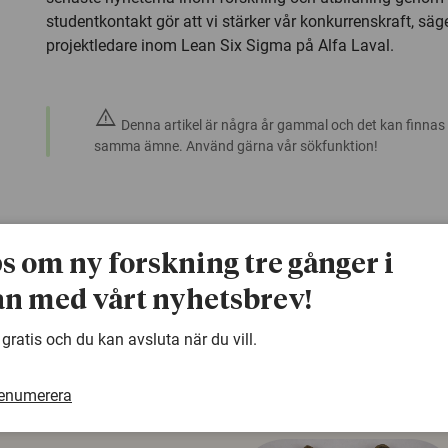
studentkontakt gör att vi stärker vår konkurrenskraft, sä
projektledare inom Lean Six Sigma på Alfa Laval.
warning
Denna artikel är några år gammal och det kan finnas
samma ämne. Använd gärna vår sökfunktion!
ps om ny forskning tre gånger i
n med vårt nyhetsbrev!
 gratis och du kan avsluta när du vill.
renumerera