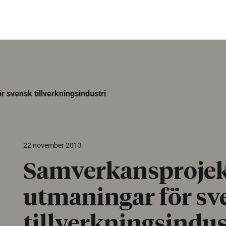
svensk tillverknings­industri
22 november 2013
Samverkansprojek
utmaningar för sv
tillverknings­indus