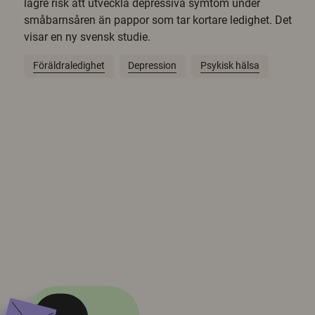
lägre risk att utveckla depressiva symtom under
småbarnsåren än pappor som tar kortare ledighet. Det
visar en ny svensk studie.
Föräldraledighet
Depression
Psykisk hälsa