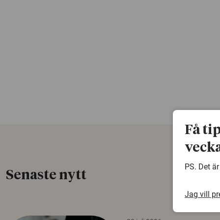
Få ti
vecka
PS. Det är
Senaste nytt
Jag vill p