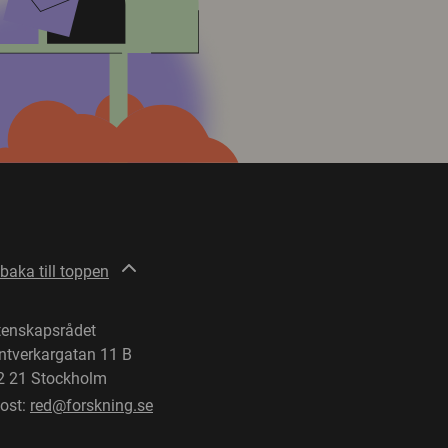
lbaka till toppen
tenskapsrådet
ntverkargatan 11 B
2 21 Stockholm
post:
red@forskning.se