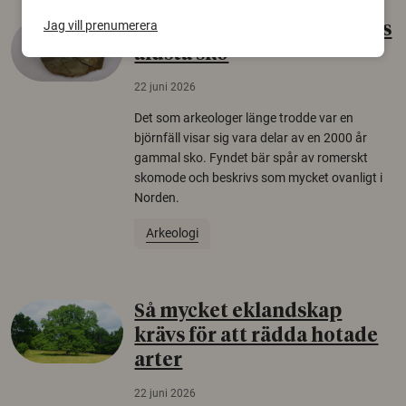
Jag vill prenumerera
Gammalt skinn var Sveriges
äldsta sko
22 juni 2026
Det som arkeologer länge trodde var en
björnfäll visar sig vara delar av en 2000 år
gammal sko. Fyndet bär spår av romerskt
skomode och beskrivs som mycket ovanligt i
Norden.
Arkeologi
Så mycket eklandskap
krävs för att rädda hotade
arter
22 juni 2026