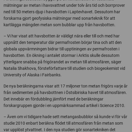
mätningar av metan i havsvattnet under tolv års tid och borrprover
ned till 50 meters djup i havsbotten i Laptevhavet. Dessutom har
forskarna gjort geofysiska mätningar med sonarteknik för att
kartlägga mängden metan som bubblar upp från havsbotten.
– Vi har visat att havsbotten är väldigt nära eller till och med har
uppnått den temperatur där permafrosten börjar tina och att den
globala uppvärmningen bidrar till upptiningen av permafrosten i
havsbotten. En ökning i antalet stormar i Arktis skulle dessutom
ytterligare snabba på frigörandet av metan till atmosfären, säger
Natalia Shakhova, försteförfattare till studien och biogeokemist vid
University of Alaska i Fairbanks.
De nya beräkningarna visar att 17 miljoner ton metan frigörs varje år
från sedimenten på havsbottnen i Östsibiriska havet till atmosfären.
Det innebär en fördubbling jämfört med de beräkningar
forskargruppen gjorde i en uppmärksammad artikel i Science 2010.
– Även om vi tidigare hade sett metangasbubblor så kunde vi för vår
studie 2010 enbart beräkna flödet till atmosfären från metan som
var upplöst ytvattnet. I den nya studien gör sonartekniken det