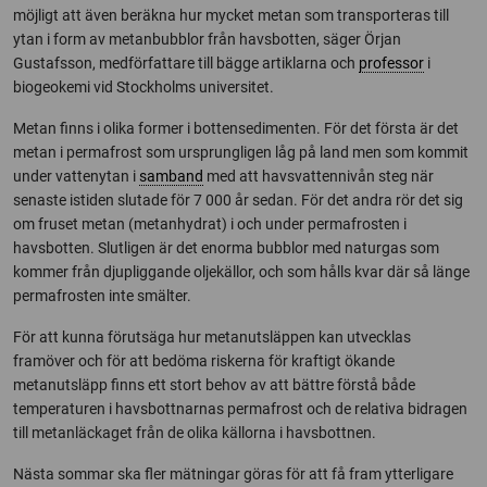
möjligt att även beräkna hur mycket metan som transporteras till
ytan i form av metanbubblor från havsbotten, säger Örjan
Gustafsson, medförfattare till bägge artiklarna och
professor
i
biogeokemi vid Stockholms universitet.
Metan finns i olika former i bottensedimenten. För det första är det
metan i permafrost som ursprungligen låg på land men som kommit
under vattenytan i
samband
med att havsvattennivån steg när
senaste istiden slutade för 7 000 år sedan. För det andra rör det sig
om fruset metan (metanhydrat) i och under permafrosten i
havsbotten. Slutligen är det enorma bubblor med naturgas som
kommer från djupliggande oljekällor, och som hålls kvar där så länge
permafrosten inte smälter.
För att kunna förutsäga hur metanutsläppen kan utvecklas
framöver och för att bedöma riskerna för kraftigt ökande
metanutsläpp finns ett stort behov av att bättre förstå både
temperaturen i havsbottnarnas permafrost och de relativa bidragen
till metanläckaget från de olika källorna i havsbottnen.
Nästa sommar ska fler mätningar göras för att få fram ytterligare