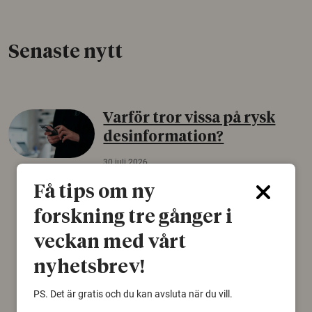
Senaste nytt
Varför tror vissa på rysk
desinformation?
30 juli 2026
Personer som är mer benägna att tro på
Få tips om ny
konspirationsteorier är ofta mer mottagliga
forskning tre gånger i
för rysk desinformation. Det visar en studie
från Försvarshögskolan med deltagare i fyra
veckan med vårt
europeiska länder.
nyhetsbrev!
Säkerhetspolitik
PS. Det är gratis och du kan avsluta när du vill.