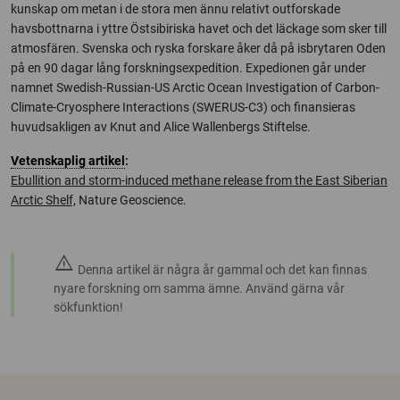
kunskap om metan i de stora men ännu relativt outforskade
havsbottnarna i yttre Östsibiriska havet och det läckage som sker till
atmosfären. Svenska och ryska forskare åker då på isbrytaren Oden
på en 90 dagar lång forskningsexpedition. Expedionen går under
namnet Swedish-Russian-US Arctic Ocean Investigation of Carbon-
Climate-Cryosphere Interactions (SWERUS-C3) och finansieras
huvudsakligen av Knut and Alice Wallenbergs Stiftelse.
Vetenskaplig artikel
:
Ebullition and storm-induced methane release from the East Siberian
Arctic Shelf,
Nature Geoscience.
warning
Denna artikel är några år gammal och det kan finnas
nyare forskning om samma ämne. Använd gärna vår
sökfunktion!