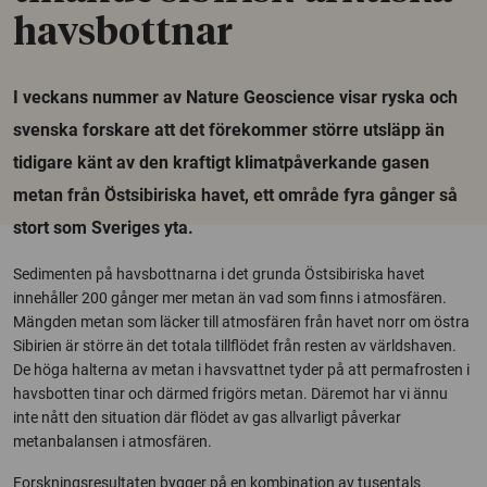
havsbottnar
I veckans nummer av Nature Geoscience visar ryska och
svenska forskare att det förekommer större utsläpp än
tidigare känt av den kraftigt klimatpåverkande gasen
metan från Östsibiriska havet, ett område fyra gånger så
stort som Sveriges yta.
Sedimenten på havsbottnarna i det grunda Östsibiriska havet
innehåller 200 gånger mer metan än vad som finns i atmosfären.
Mängden metan som läcker till atmosfären från havet norr om östra
Sibirien är större än det totala tillflödet från resten av världshaven.
De höga halterna av metan i havsvattnet tyder på att permafrosten i
havsbotten tinar och därmed frigörs metan. Däremot har vi ännu
inte nått den situation där flödet av gas allvarligt påverkar
metanbalansen i atmosfären.
Forskningsresultaten bygger på en kombination av tusentals