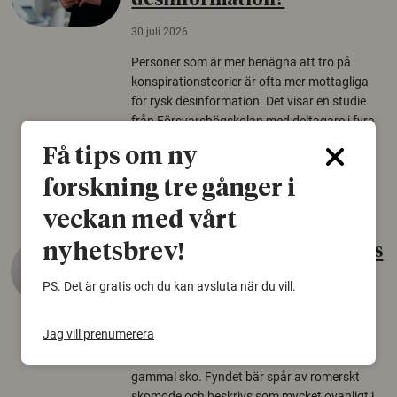
desinformation?
30 juli 2026
Personer som är mer benägna att tro på
konspirationsteorier är ofta mer mottagliga
för rysk desinformation. Det visar en studie
från Försvarshögskolan med deltagare i fyra
europeiska länder.
Få tips om ny
Säkerhetspolitik
forskning tre gånger i
veckan med vårt
nyhetsbrev!
Gammalt skinn var Sveriges
äldsta sko
PS. Det är gratis och du kan avsluta när du vill.
22 juni 2026
Jag vill prenumerera
Det som arkeologer länge trodde var en
björnfäll visar sig vara delar av en 2000 år
gammal sko. Fyndet bär spår av romerskt
skomode och beskrivs som mycket ovanligt i