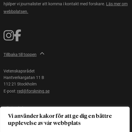
hjälper vi journalister att komma i kontakt med forskare.
Läs mer om
webbplatsen.
Tillbaka till toppen
Vetenskapsrådet
Hantverkargatan 11 B
112 21 Stockholm
E-post:
red@forskning.se
Tillgänglighet
Vi använder kakor för att ge dig en bättre
upplevelse av vår webbplats
Ett initiativ av
Vetenskapsrådet