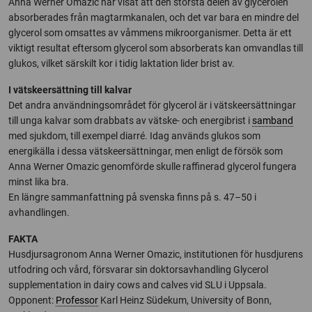
Anna Werner Omazic har visat att den största delen av glycerolen
absorberades från magtarmkanalen, och det var bara en mindre del
glycerol som omsattes av våmmens mikroorganismer. Detta är ett
viktigt resultat eftersom glycerol som absorberats kan omvandlas till
glukos, vilket särskilt kor i tidig laktation lider brist av.
I vätskeersättning till kalvar
Det andra användningsområdet för glycerol är i vätskeersättningar
till unga kalvar som drabbats av vätske- och energibrist i
samband
med sjukdom, till exempel diarré. Idag används glukos som
energikälla i dessa vätskeersättningar, men enligt de försök som
Anna Werner Omazic genomförde skulle raffinerad glycerol fungera
minst lika bra.
En längre sammanfattning på svenska finns på s. 47–50 i
avhandlingen.
FAKTA
Husdjursagronom Anna Werner Omazic, institutionen för husdjurens
utfodring och vård, försvarar sin doktorsavhandling Glycerol
supplementation in dairy cows and calves vid SLU i Uppsala.
Opponent:
Professor
Karl Heinz Südekum, University of Bonn,