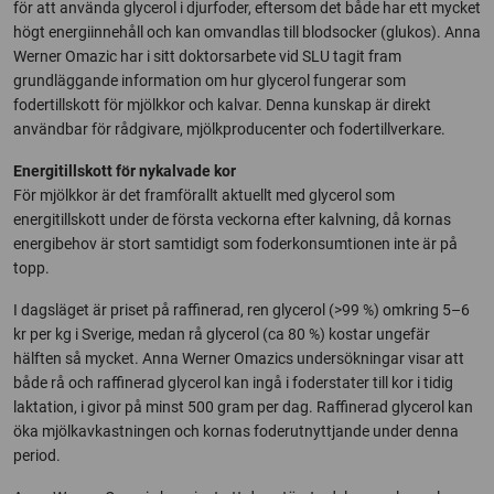
för att använda glycerol i djurfoder, eftersom det både har ett mycket
högt energiinnehåll och kan omvandlas till blodsocker (glukos). Anna
Werner Omazic har i sitt doktorsarbete vid SLU tagit fram
grundläggande information om hur glycerol fungerar som
fodertillskott för mjölkkor och kalvar. Denna kunskap är direkt
användbar för rådgivare, mjölkproducenter och fodertillverkare.
Energitillskott för nykalvade kor
För mjölkkor är det framförallt aktuellt med glycerol som
energitillskott under de första veckorna efter kalvning, då kornas
energibehov är stort samtidigt som foderkonsumtionen inte är på
topp.
I dagsläget är priset på raffinerad, ren glycerol (>99 %) omkring 5–6
kr per kg i Sverige, medan rå glycerol (ca 80 %) kostar ungefär
hälften så mycket. Anna Werner Omazics undersökningar visar att
både rå och raffinerad glycerol kan ingå i foderstater till kor i tidig
laktation, i givor på minst 500 gram per dag. Raffinerad glycerol kan
öka mjölkavkastningen och kornas foderutnyttjande under denna
period.