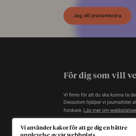
Jag vill prenumerera
För dig som vill v
Vi finns för att du ska kunna ta d
Dessutom hjälper vi journalister 
forskare.
Läs mer om webbplatse
Vi använder kakor för att ge dig en bättre
upplevelse av vår webbplats