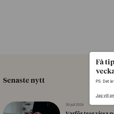
Få ti
vecka
Senaste nytt
PS. Det är
Jag vill p
30 juli 2026