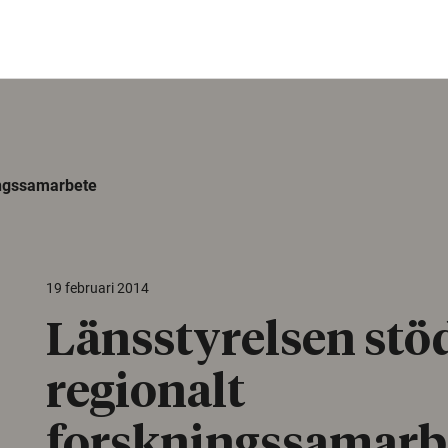
ingssamarbete
19 februari 2014
Länsstyrelsen stö
regionalt
forskningssamarb