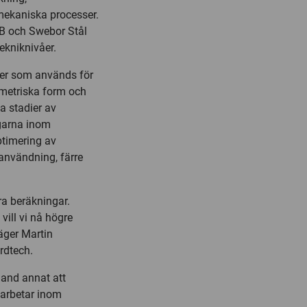
ekaniska processer.
AB och Swebor Stål
ekniknivåer.
ler som används för
ometriska form och
a stadier av
garna inom
timering av
användning, färre
ra beräkningar.
ill vi nå högre
äger Martin
rdtech.
land annat att
 arbetar inom