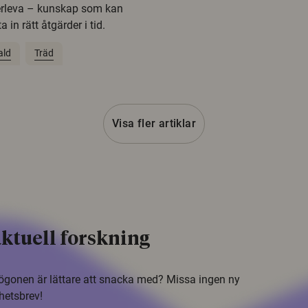
erleva – kunskap som kan
 in rätt åtgärder i tid.
ald
Träd
Visa fler artiklar
ktuell forskning
i ögonen är lättare att snacka med? Missa ingen ny
hetsbrev!