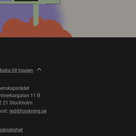
lbaka till toppen
tenskapsrådet
ntverkargatan 11 B
2 21 Stockholm
post:
red@forskning.se
lgänglighet