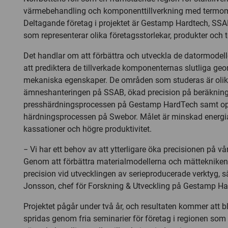
värmebehandling och komponenttillverkning med termom
Deltagande företag i projektet är Gestamp Hardtech, SS
som representerar olika företagsstorlekar, produkter och t
Det handlar om att förbättra och utveckla de datormodel
att prediktera de tillverkade komponenternas slutliga ge
mekaniska egenskaper. De områden som studeras är olik
ämneshanteringen på SSAB, ökad precision på beräknin
presshärdningsprocessen på Gestamp HardTech samt op
härdningsprocessen på Swebor. Målet är minskad energi
kassationer och högre produktivitet.
− Vi har ett behov av att ytterligare öka precisionen på vå
Genom att förbättra materialmodellerna och mättekniken v
precision vid utvecklingen av serieproducerade verktyg, s
Jonsson, chef för Forskning & Utveckling på Gestamp Ha
Projektet pågår under två år, och resultaten kommer att b
spridas genom fria seminarier för företag i regionen som