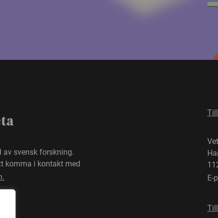
Til
eta
Ve
el av svensk forskning.
Ha
att komma i kontakt med
11
n.
E-
Til