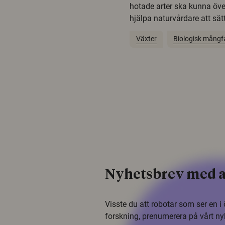
hotade arter ska kunna öv
hjälpa naturvårdare att sätta
Växter
Biologisk mångf
Nyhetsbrev med a
Visste du att robotar som ser en 
forskning, prenumerera på vårt ny