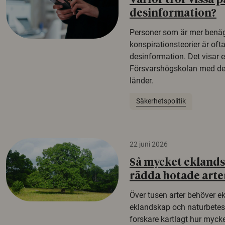
Varför tror vissa p
desinformation?
Personer som är mer benäg
konspirationsteorier är oft
desinformation. Det visar e
Försvarshögskolan med del
länder.
Säkerhetspolitik
22 juni 2026
Så mycket eklandsk
rädda hotade arte
Över tusen arter behöver e
eklandskap och naturbetesma
forskare kartlagt hur mycke