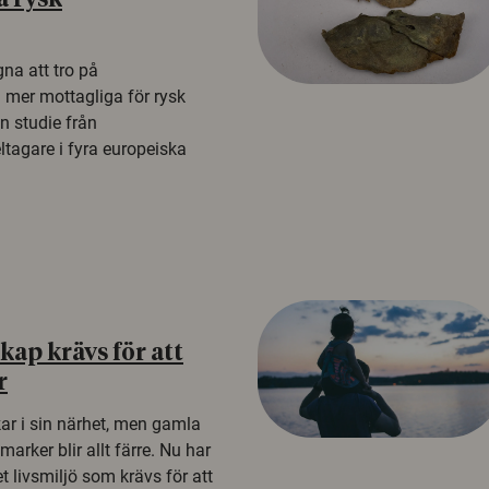
å rysk
na att tro på
a mer mottagliga för rysk
n studie från
tagare i fyra europeiska
ap krävs för att
r
kar i sin närhet, men gamla
rker blir allt färre. Nu har
t livsmiljö som krävs för att