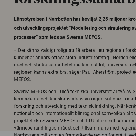
Länsstyrelsen i Norrbotten har beviljat 2,28 miljoner kron
och utvecklingsprojektet ”Modellering och simulering
processer” som leds av Swerea MEFOS.
− Det känns väldigt roligt att få arbeta i ett regionalt for
kunder är annars oftast stora industriföretag i Norden elle
med och stärka samarbetet mellan institut, universitet och
regionen känns extra bra, säger Paul Åkerström, projektl
MEFOS.
Swerea MEFOS och Luleå tekniska universitet är två av 
kompetenta och kunskapsintensiva organisationer för at
forskning
och utveckling med teknisk inriktning. När kon
nationellt och internationellt blir regional samverkan allt
projektet ska Swerea MEFOS och LTU utöka sitt samarbe
värmebehandlingsområdet och tillsammans med regional
Norrbottens roll som en framstående region för ståltillver