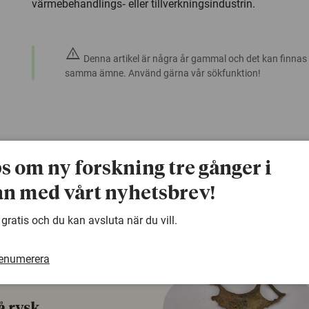
värmebehandlings‐ eller tillverkningsindustrin.
warning
Denna artikel är några år gammal och det kan finnas
samma ämne. Använd gärna vår sökfunktion!
ps om ny forskning tre gånger i
n med vårt nyhetsbrev!
 gratis och du kan avsluta när du vill.
renumerera