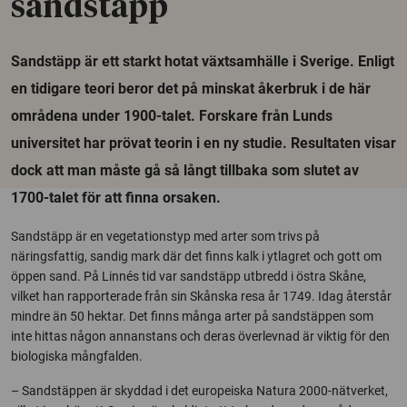
sandstäpp
Sandstäpp är ett starkt hotat växtsamhälle i Sverige. Enligt
en tidigare teori beror det på minskat åkerbruk i de här
områdena under 1900-talet. Forskare från Lunds
universitet har prövat teorin i en ny studie. Resultaten visar
dock att man måste gå så långt tillbaka som slutet av
1700-talet för att finna orsaken.
Sandstäpp är en vegetationstyp med arter som trivs på
näringsfattig, sandig mark där det finns kalk i ytlagret och gott om
öppen sand. På Linnés tid var sandstäpp utbredd i östra Skåne,
vilket han rapporterade från sin Skånska resa år 1749. Idag återstår
mindre än 50 hektar. Det finns många arter på sandstäppen som
inte hittas någon annanstans och deras överlevnad är viktig för den
biologiska mångfalden.
– Sandstäppen är skyddad i det europeiska Natura 2000-nätverket,