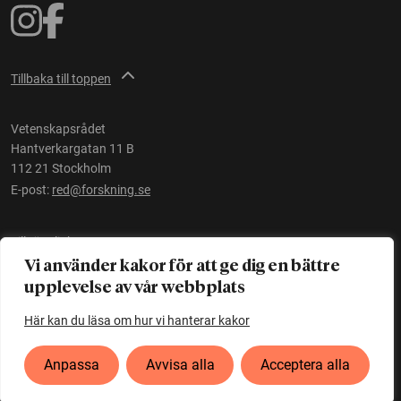
Tillbaka till toppen
Vetenskapsrådet
Hantverkargatan 11 B
112 21 Stockholm
E-post:
red@forskning.se
Tillgänglighet
Vi använder kakor för att ge dig en bättre
upplevelse av vår webbplats
Ett initiativ av
Vetenskapsrådet
Här kan du läsa om hur vi hanterar kakor
Anpassa
Avvisa alla
Acceptera alla