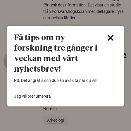
för rysk desinformation. Det visar en studie
från Försvarshögskolan med deltagare i fyra
europeiska länder.
Säkerhetspolitik
Få tips om ny
forskning tre gånger i
Gammalt skinn var Sveriges
veckan med vårt
äldsta sko
nyhetsbrev!
22 juni 2026
PS. Det är gratis och du kan avsluta när du vill.
Det som arkeologer länge trodde var en
björnfäll visar sig vara delar av en 2000 år
gammal sko. Fyndet bär spår av romerskt
Jag vill prenumerera
skomode och beskrivs som mycket ovanligt i
Norden.
Arkeologi