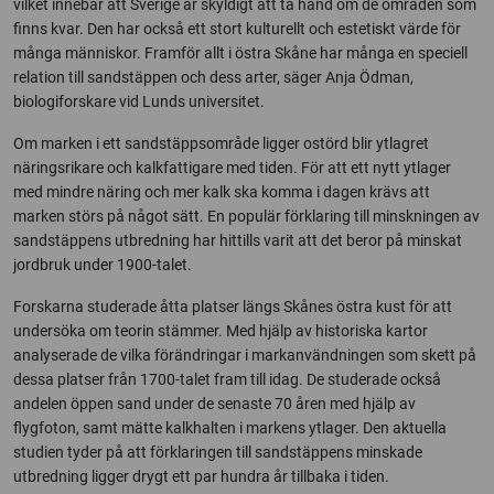
vilket innebär att Sverige är skyldigt att ta hand om de områden som
finns kvar. Den har också ett stort kulturellt och estetiskt värde för
många människor. Framför allt i östra Skåne har många en speciell
relation till sandstäppen och dess arter, säger Anja Ödman,
biologiforskare vid Lunds universitet.
Om marken i ett sandstäppsområde ligger ostörd blir ytlagret
näringsrikare och kalkfattigare med tiden. För att ett nytt ytlager
med mindre näring och mer kalk ska komma i dagen krävs att
marken störs på något sätt. En populär förklaring till minskningen av
sandstäppens utbredning har hittills varit att det beror på minskat
jordbruk under 1900-talet.
Forskarna studerade åtta platser längs Skånes östra kust för att
undersöka om teorin stämmer. Med hjälp av historiska kartor
analyserade de vilka förändringar i markanvändningen som skett på
dessa platser från 1700-talet fram till idag. De studerade också
andelen öppen sand under de senaste 70 åren med hjälp av
flygfoton, samt mätte kalkhalten i markens ytlager. Den aktuella
studien tyder på att förklaringen till sandstäppens minskade
utbredning ligger drygt ett par hundra år tillbaka i tiden.