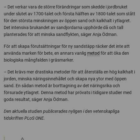
– Det verkar vara de större förändringar som skedde i jordbruket
under slutet av 1700-talet och första hälften av 1800-talet som stått
för den största minskningen av öppen sand och kalkhalt i ytlagret.
Det intensiva brukandet av sandjordarna upphörde då och tall
planterades för att minska sandflykten, säger Anja Ödman.
För att skapa förutsättningar för ny sandstäpp räcker det inte att
använda marken för bete, en annars vanlig
metod
för att öka den
biologiska mångfalden i gräsmarker.
– Det krävs mer drastiska metoder för att återställa en hög kalkhalt i
jorden, minska näringsinnehållet och skapa nya ytor med öppen
sand. En sådan metod är borttagning av det näringsrika och
försurade ytlagret. Denna metod har prövats i tidigare studier med
goda resultat, säger Anja Ödman.
Den aktuella studien publicerades nyligen i den vetenskapliga
tidskriften PLoS ONE.