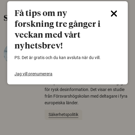
Få tips om ny
Senaste nytt
forskning tre gånger i
veckan med vårt
nyhetsbrev!
Varför tror vissa på rysk
desinformation?
PS. Det är gratis och du kan avsluta när du vill.
30 juli 2026
Jag vill prenumerera
Personer som är mer benägna att tro på
konspirationsteorier är ofta mer mottagliga
för rysk desinformation. Det visar en studie
från Försvarshögskolan med deltagare i fyra
europeiska länder.
Säkerhetspolitik