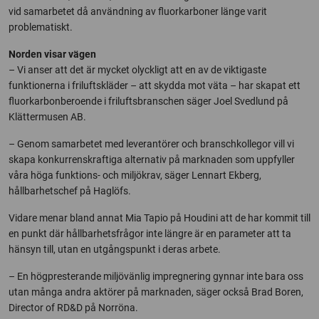
vid samarbetet då användning av fluorkarboner länge varit
problematiskt.
Norden visar vägen
– Vi anser att det är mycket olyckligt att en av de viktigaste
funktionerna i friluftskläder – att skydda mot väta – har skapat ett
fluorkarbonberoende i friluftsbranschen säger Joel Svedlund på
Klättermusen AB.
– Genom samarbetet med leverantörer och branschkollegor vill vi
skapa konkurrenskraftiga alternativ på marknaden som uppfyller
våra höga funktions- och miljökrav, säger Lennart Ekberg,
hållbarhetschef på Haglöfs.
Vidare menar bland annat Mia Tapio på Houdini att de har kommit till
en punkt där hållbarhetsfrågor inte längre är en parameter att ta
hänsyn till, utan en utgångspunkt i deras arbete.
– En högpresterande miljövänlig impregnering gynnar inte bara oss
utan många andra aktörer på marknaden, säger också Brad Boren,
Director of RD&D på Norröna.