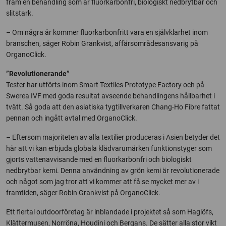
fram en behandling som är fluorkarbonfri, biologiskt nedbrytbar och
slitstark.
– Om några år kommer fluorkarbonfritt vara en självklarhet inom
branschen, säger Robin Grankvist, affärsområdesansvarig på
OrganoClick.
”Revolutionerande”
Tester har utförts inom Smart Textiles Prototype Factory och på
Swerea IVF med goda resultat avseende behandlingens hållbarhet i
tvätt. Så goda att den asiatiska tygtillverkaren Chang-Ho Fibre fattat
pennan och ingått avtal med OrganoClick.
– Eftersom majoriteten av alla textilier produceras i Asien betyder det
här att vi kan erbjuda globala klädvarumärken funktionstyger som
gjorts vattenavvisande med en fluorkarbonfri och biologiskt
nedbrytbar kemi. Denna användning av grön kemi är revolutionerade
och något som jag tror att vi kommer att få se mycket mer av i
framtiden, säger Robin Grankvist på OrganoClick.
Ett flertal outdoorföretag är inblandade i projektet så som Haglöfs,
Klättermusen, Norröna, Houdini och Bergans. De sätter alla stor vikt