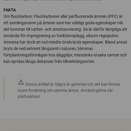
FAKTA
Om fluorkarbon: Fluorkarboner eller perfluorerade ämnen (PFC) är
ett samlingsnamn på ämnen som har väldigt goda egenskaper när
det kommer till vatten- och smutsavvisning. De är därför lämpliga att
använda för impregnering av funktionsplagg, såsom regnjackor.
Ämnena har dock en rad mindre önskvärda egenskaper. Bland annat
bryts de ned extremt långsamt i naturen, hämmar
fortplantningsförmågan hos däggdjur, misstänks orsaka cancer och
kan spridas långa distanser från tillverkningsorten.
warning
Denna artikel är några år gammal och det kan finnas
nyare forskning om samma ämne. Använd gärna vår
sökfunktion!