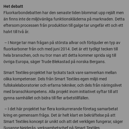
Het debatt
Fluorkarbondebatten har den senaste tiden blommat upp rejält men
än finns inte de miljövänliga funktionskläderna på marknaden. Detta
eftersom processen från produktion till galge tar ungefär ett och ett
halvt till två år.
– I Norge tar man frågan på största allvar och förbjuder en typ av
fluorkarboner från och med juni 2014. Det är ett tydligt tecken till
hela branschen, och nu tror man att detta kommer sprida sig till
övriga Europa, säger Trude Blekastad på norska Bergans.
Smart Textiles-projektet har lyckats tack vare samverkan mellan
olika kompetenser. Dels från Smart Textiles egen miljö med
fullskalelaboratorier och erfarna tekniker, och dels från näringslivet
med branschkompetens. Alla projekt inom initiativet syftar till att
gynna samhället och bidra till fler arbetstillfällen.
– I det här projektet har flera konkurrerande företag samarbetat
kring en gemensam fråga. Det är helt klart en bekräftelse på att
Smart Textiles koncept är unikt och att det verkligen fungerar, säger
Susanne Nejderås, verksamhetschef på Smart Textiles.