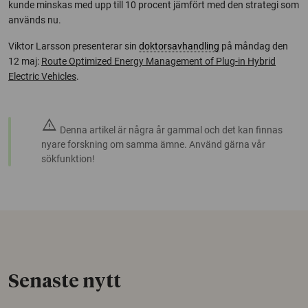
kunde minskas med upp till 10 procent jämfört med den strategi som
används nu.
Viktor Larsson presenterar sin
doktorsavhandling
på måndag den
12 maj:
Route Optimized Energy Management of Plug-in Hybrid
Electric Vehicles
.
warning
Denna artikel är några år gammal och det kan finnas
nyare forskning om samma ämne. Använd gärna vår
sökfunktion!
Senaste nytt