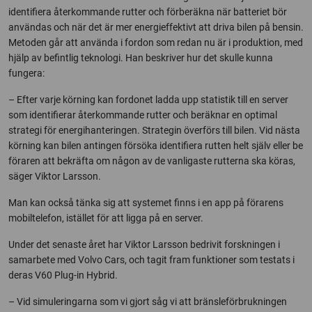
identifiera återkommande rutter och förberäkna när batteriet bör
användas och när det är mer energieffektivt att driva bilen på bensin.
Metoden går att använda i fordon som redan nu är i produktion, med
hjälp av befintlig teknologi. Han beskriver hur det skulle kunna
fungera:
– Efter varje körning kan fordonet ladda upp statistik till en server
som identifierar återkommande rutter och beräknar en optimal
strategi för energihanteringen. Strategin överförs till bilen. Vid nästa
körning kan bilen antingen försöka identifiera rutten helt själv eller be
föraren att bekräfta om någon av de vanligaste rutterna ska köras,
säger Viktor Larsson.
Man kan också tänka sig att systemet finns i en app på förarens
mobiltelefon, istället för att ligga på en server.
Under det senaste året har Viktor Larsson bedrivit forskningen i
samarbete med Volvo Cars, och tagit fram funktioner som testats i
deras V60 Plug-in Hybrid.
– Vid simuleringarna som vi gjort såg vi att bränsleförbrukningen