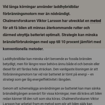
Vid långa körningar använder laddhybridbilar
förbränningsmotorn mer än nödvändigt.
Chalmersforskaren Viktor Larsson har utvecklat en
metod
för att få bilen att minnas återkommande rutter och
därmed utnyttja batteriet optimalt. Strategin kan minska
bränsleförbrukningen med upp till 10 procent jämfört med
konventionella metoder.
Laddhybridbilar kan minska vårt beroende av fossila bränslen
betydligt, men för längre resor behövs ännu både el och bensin eller
diesel för att färdas hela sträckan. Den vanligaste lösningen är att
förbränningsmotorn tar vid när batteriet är tömt på energi – en
strategi som ger låg energieffektivitet i längden.
Genom att schemalägga användningen av batteriet kan man sänka
bränsleåtgången avsevärt för vissa körningar, men då krävs att bilen
redan känner till den rutt som ska köras. Chalmersforskaren Viktor
Larsson har arbetat fram en metod som gör att bilen själv kan