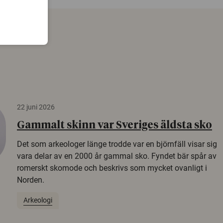
22 juni 2026
Gammalt skinn var Sveriges äldsta sko
Det som arkeologer länge trodde var en björnfäll visar sig
vara delar av en 2000 år gammal sko. Fyndet bär spår av
romerskt skomode och beskrivs som mycket ovanligt i
Norden.
Arkeologi