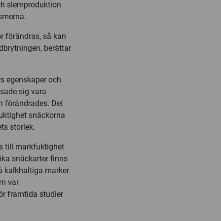
ch slemproduktion
ismerna.
 förändras, så kan
brytningen, berättar
rs egenskaper och
isade sig vara
jön förändrades. Det
fuktighet snäckorna
ts storlek.
till markfuktighet
ika snäckarter finns
å kalkhaltiga marker
om var
ör framtida studier