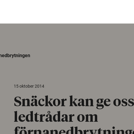
anedbrytningen
15 oktober 2014
Snäckor kan ge os
ledtrådar om
förnanedbrytning