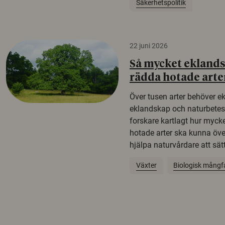
Säkerhetspolitik
22 juni 2026
Så mycket eklandsk
rädda hotade arte
Över tusen arter behöver e
eklandskap och naturbetesma
forskare kartlagt hur mycke
hotade arter ska kunna öv
hjälpa naturvårdare att sätta
Växter
Biologisk mångf