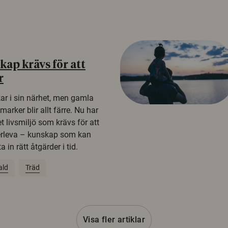
ap krävs för att
r
kar i sin närhet, men gamla
rker blir allt färre. Nu har
t livsmiljö som krävs för att
erleva – kunskap som kan
 in rätt åtgärder i tid.
ald
Träd
Visa fler artiklar