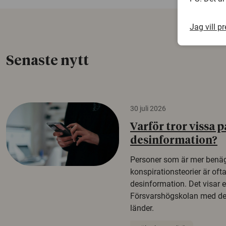
Jag vill p
Senaste nytt
30 juli 2026
Varför tror vissa p
desinformation?
Personer som är mer benäg
konspirationsteorier är oft
desinformation. Det visar e
Försvarshögskolan med del
länder.