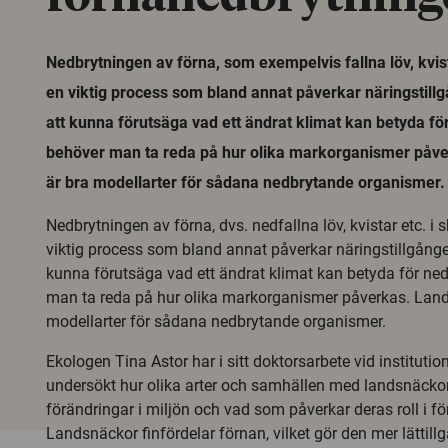
Nedbrytningen av förna, som exempelvis fallna löv, kvis
en viktig process som bland annat påverkar näringstill
att kunna förutsäga vad ett ändrat klimat kan betyda f
behöver man ta reda på hur olika markorganismer påv
är bra modellarter för sådana nedbrytande organismer.
Nedbrytningen av förna, dvs. nedfallna löv, kvistar etc. i
viktig process som bland annat påverkar näringstillgånge
kunna förutsäga vad ett ändrat klimat kan betyda för ne
man ta reda på hur olika markorganismer påverkas. Land
modellarter för sådana nedbrytande organismer.
Ekologen Tina Astor har i sitt doktorsarbete vid institutio
undersökt hur olika arter och samhällen med landsnäckor
förändringar i miljön och vad som påverkar deras roll i f
Landsnäckor finfördelar förnan, vilket gör den mer lättillg