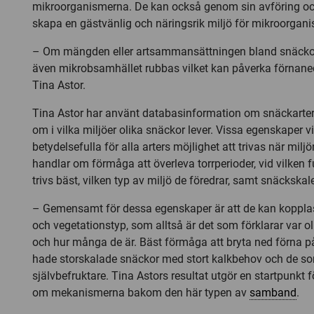
mikroorganismerna. De kan också genom sin avföring o
skapa en gästvänlig och näringsrik miljö för mikroorgan
– Om mängden eller artsammansättningen bland snäckor
även mikrobsamhället rubbas vilket kan påverka förnaned
Tina Astor.
Tina Astor har använt databasinformation om snäckarte
om i vilka miljöer olika snäckor lever. Vissa egenskaper v
betydelsefulla för alla arters möjlighet att trivas när mil
handlar om förmåga att överleva torrperioder, vid vilken 
trivs bäst, vilken typ av miljö de föredrar, samt snäckskale
– Gemensamt för dessa egenskaper är att de kan kopplas 
och vegetationstyp, som alltså är det som förklarar var ol
och hur många de är. Bäst förmåga att bryta ned förna p
hade storskalade snäckor med stort kalkbehov och de s
självbefruktare. Tina Astors resultat utgör en startpunkt f
om mekanismerna bakom den här typen av
samband
.