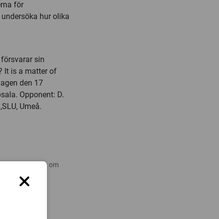
rna för
t undersöka hur olika
 försvarar sin
It is a matter of
edagen den 17
psala. Opponent: D.
el,SLU, Umeå.
 nyare forskning om