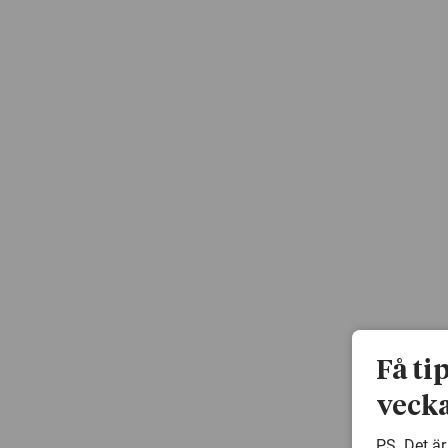
Få ti
vecka
PS. Det är