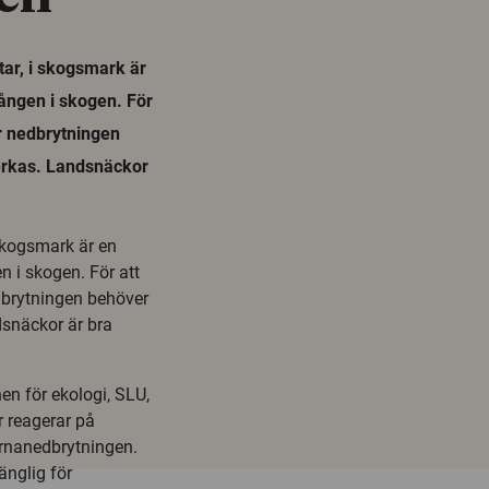
tar, i skogsmark är
gången i skogen. För
ör nedbrytningen
erkas. Landsnäckor
 skogsmark är en
n i skogen. För att
dbrytningen behöver
snäckor är bra
nen för ekologi, SLU,
 reagerar på
örnanedbrytningen.
änglig för