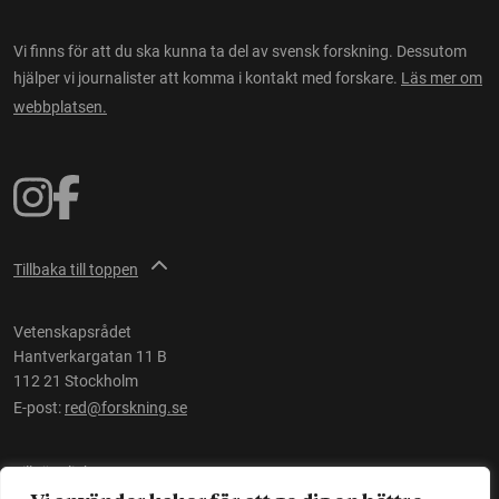
Vi finns för att du ska kunna ta del av svensk forskning. Dessutom
hjälper vi journalister att komma i kontakt med forskare.
Läs mer om
webbplatsen.
Tillbaka till toppen
Vetenskapsrådet
Hantverkargatan 11 B
112 21 Stockholm
E-post:
red@forskning.se
Tillgänglighet