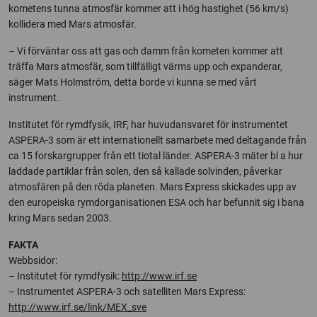
kometens tunna atmosfär kommer att i hög hastighet (56 km/s)
kollidera med Mars atmosfär.
– Vi förväntar oss att gas och damm från kometen kommer att
träffa Mars atmosfär, som tillfälligt värms upp och expanderar,
säger Mats Holmström, detta borde vi kunna se med vårt
instrument.
Institutet för rymdfysik, IRF, har huvudansvaret för instrumentet
ASPERA-3 som är ett internationellt samarbete med deltagande från
ca 15 forskargrupper från ett tiotal länder. ASPERA-3 mäter bl a hur
laddade partiklar från solen, den så kallade solvinden, påverkar
atmosfären på den röda planeten. Mars Express skickades upp av
den europeiska rymdorganisationen ESA och har befunnit sig i bana
kring Mars sedan 2003.
FAKTA
Webbsidor:
– Institutet för rymdfysik:
http://www.irf.se
– Instrumentet ASPERA-3 och satelliten Mars Express:
http://www.irf.se/link/MEX_sve