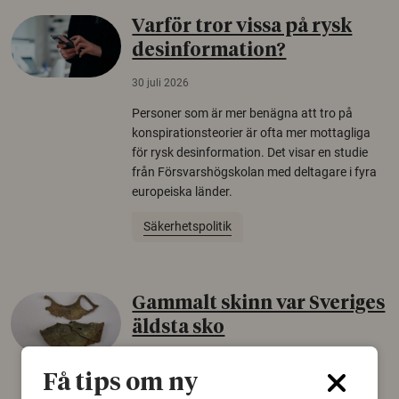
Varför tror vissa på rysk
desinformation?
30 juli 2026
Personer som är mer benägna att tro på
konspirationsteorier är ofta mer mottagliga
för rysk desinformation. Det visar en studie
från Försvarshögskolan med deltagare i fyra
europeiska länder.
Säkerhetspolitik
Gammalt skinn var Sveriges
äldsta sko
22 juni 2026
Få tips om ny
Det som arkeologer länge trodde var en