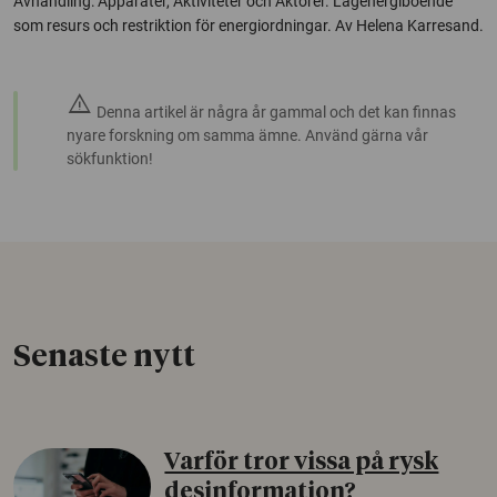
Avhandling: Apparater, Aktiviteter och Aktörer. Lågenergiboende
som resurs och restriktion för energiordningar. Av Helena Karresand.
warning
Denna artikel är några år gammal och det kan finnas
nyare forskning om samma ämne. Använd gärna vår
sökfunktion!
Senaste nytt
Varför tror vissa på rysk
desinformation?