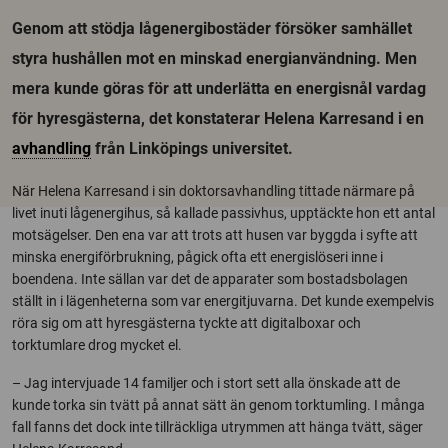
Genom att stödja lågenergibostäder försöker samhället
styra hushållen mot en minskad energianvändning. Men
mera kunde göras för att underlätta en energisnål vardag
för hyresgästerna, det konstaterar Helena Karresand i en
avhandling
från Linköpings universitet.
När Helena Karresand i sin doktorsavhandling tittade närmare på
livet inuti lågenergihus, så kallade passivhus, upptäckte hon ett antal
motsägelser. Den ena var att trots att husen var byggda i syfte att
minska energiförbrukning, pågick ofta ett energislöseri inne i
boendena. Inte sällan var det de apparater som bostadsbolagen
ställt in i lägenheterna som var energitjuvarna. Det kunde exempelvis
röra sig om att hyresgästerna tyckte att digitalboxar och
torktumlare drog mycket el.
– Jag intervjuade 14 familjer och i stort sett alla önskade att de
kunde torka sin tvätt på annat sätt än genom torktumling. I många
fall fanns det dock inte tillräckliga utrymmen att hänga tvätt, säger