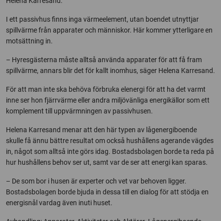
Helena Karresand.
I ett passivhus finns inga värmeelement, utan boendet utnyttjar
spillvärme från apparater och människor. Här kommer ytterligare en
motsättning in.
– Hyresgästerna måste alltså använda apparater för att få fram
spillvärme, annars blir det för kallt inomhus, säger Helena Karresand.
För att man inte ska behöva förbruka elenergi för att ha det varmt
inne ser hon fjärrvärme eller andra miljövänliga energikällor som ett
komplement till uppvärmningen av passivhusen.
Helena Karresand menar att den här typen av lågenergiboende
skulle få ännu bättre resultat om också hushållens agerande vägdes
in, något som alltså inte görs idag. Bostadsbolagen borde ta reda på
hur hushållens behov ser ut, samt var de ser att energi kan sparas.
– De som bor i husen är experter och vet var behoven ligger.
Bostadsbolagen borde bjuda in dessa till en dialog för att stödja en
energisnål vardag även inuti huset.