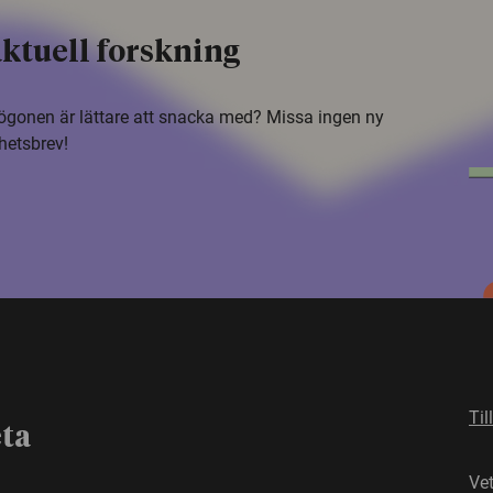
ktuell forskning
i ögonen är lättare att snacka med? Missa ingen ny
hetsbrev!
Til
eta
Ve