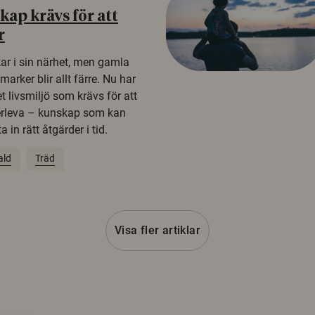
ap krävs för att
r
kar i sin närhet, men gamla
rker blir allt färre. Nu har
t livsmiljö som krävs för att
erleva – kunskap som kan
 in rätt åtgärder i tid.
ald
Träd
Visa fler artiklar