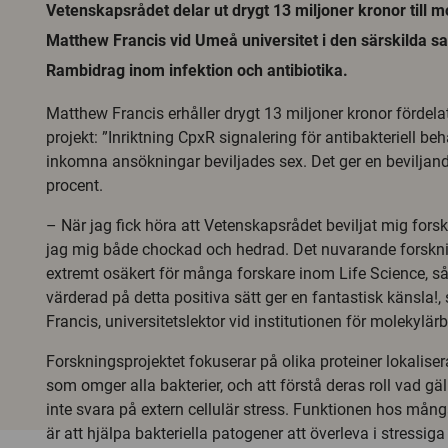
Vetenskapsrådet delar ut drygt 13 miljoner kronor till m
Matthew Francis vid Umeå universitet i den särskilda s
Rambidrag inom infektion och antibiotika.
Matthew Francis erhåller drygt 13 miljoner kronor fördelat 
projekt: ”Inriktning CpxR signalering för antibakteriell be
inkomna ansökningar beviljades sex. Det ger en beviljan
procent.
– När jag fick höra att Vetenskapsrådet beviljat mig for
jag mig både chockad och hedrad. Det nuvarande forskni
extremt osäkert för många forskare inom Life Science, så 
värderad på detta positiva sätt ger en fantastisk känsla!
Francis, universitetslektor vid institutionen för molekylärb
Forskningsprojektet fokuserar på olika proteiner lokalise
som omger alla bakterier, och att förstå deras roll vad gäll
inte svara på extern cellulär stress. Funktionen hos mång
är att hjälpa bakteriella patogener att överleva i stressig