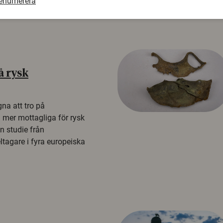
renumerera
å rysk
na att tro på
a mer mottagliga för rysk
n studie från
tagare i fyra europeiska