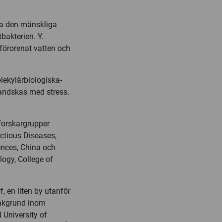
a den mänskliga
bakterien. Y.
 förorenat vatten och
lekylärbiologiska-
handskas med stress.
forskargrupper
ctious Diseases,
ences, China och
ogy, College of
 en liten by utanför
bakgrund inom
 University of