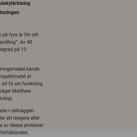
olekylärbiolog
atsningen
på fyra år för sitt
handling”. Av 48
degrad på 13
skningsmedel kände
ngsklimatet är
att få sin forskning
, säger Matthew
iologi.
rade i cellväggen
er att reagera eller
a av dessa proteiner
a förhållanden,