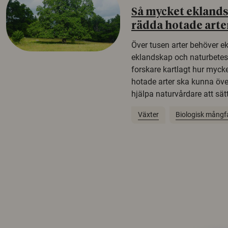
Så mycket eklandsk
rädda hotade arte
Över tusen arter behöver e
eklandskap och naturbetesma
forskare kartlagt hur mycke
hotade arter ska kunna öv
hjälpa naturvårdare att sätta
Växter
Biologisk mångf