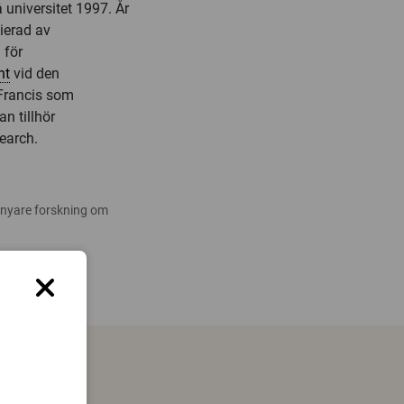
 universitet 1997. År
sierad av
 för
nt
vid den
Francis som
an tillhör
earch.
 nyare forskning om