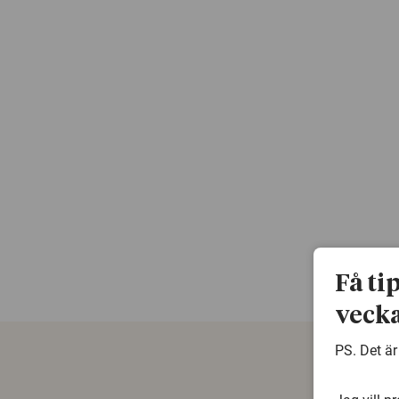
Få ti
vecka
PS. Det är