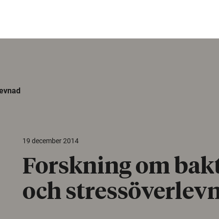
levnad
19 december 2014
Forskning om bakt
och stressöverlev