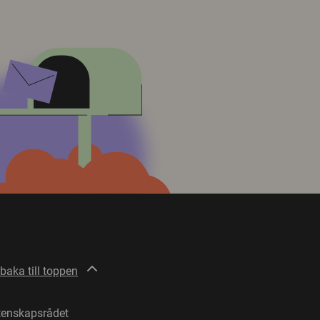
lbaka till toppen
tenskapsrådet