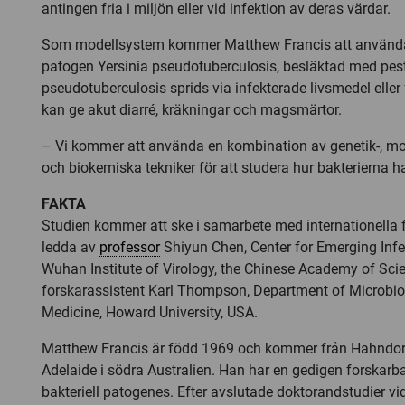
antingen fria i miljön eller vid infektion av deras värdar.
Som modellsystem kommer Matthew Francis att använd
patogen Yersinia pseudotuberculosis, besläktad med pest
pseudotuberculosis sprids via infekterade livsmedel eller
kan ge akut diarré, kräkningar och magsmärtor.
– Vi kommer att använda en kombination av genetik-, mo
och biokemiska tekniker för att studera hur bakterierna 
FAKTA
Studien kommer att ske i samarbete med internationella 
ledda av
professor
Shiyun Chen, Center for Emerging Infe
Wuhan Institute of Virology, the Chinese Academy of Sci
forskarassistent Karl Thompson, Department of Microbiol
Medicine, Howard University, USA.
Matthew Francis är född 1969 och kommer från Hahndorf,
Adelaide i södra Australien. Han har en gedigen forskar
bakteriell patogenes. Efter avslutade doktorandstudier vid