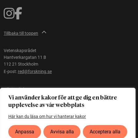
Tillbaka till toppen
Vetenskapsrådet
Hantverkargatan 11 B
112 21 Stockholm
E-post:
red@forskning.se
Tillgänglighet
Vi använder kakor för att ge dig en bättre
upplevelse av vår webbplats
Ett initiativ av
Vetenskapsrådet
Här kan du läsa om hur vi hanterar kakor
Anpassa
Avvisa alla
Acceptera alla