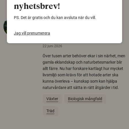
nyhetsbrev!
PS. Det är gratis och du kan avsluta när du vill.
Så mycket eklandskap
krävs för att rädda hotade
Jag vill prenumerera
arter
22 juni 2026
Över tusen arter behöver ekar i sin närhet, men
gamla eklandskap och naturbetesmarker blir
allt färre. Nu har forskare kartlagt hur mycket
livsmiljö som krävs för att hotade arter ska
kunna överleva – kunskap som kan hjälpa
naturvårdare att sätta in rätt åtgärder i tid.
Växter
Biologisk mångfald
Träd