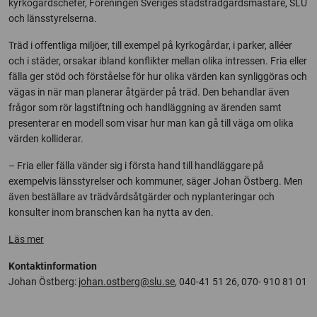
kyrkogårdschefer, Föreningen Sveriges stadsträdgårdsmästare, SLU
och länsstyrelserna.
Träd i offentliga miljöer, till exempel på kyrkogårdar, i parker, alléer
och i städer, orsakar ibland konflikter mellan olika intressen. Fria eller
fälla ger stöd och förståelse för hur olika värden kan synliggöras och
vägas in när man planerar åtgärder på träd. Den behandlar även
frågor som rör lagstiftning och handläggning av ärenden samt
presenterar en modell som visar hur man kan gå till väga om olika
värden kolliderar.
– Fria eller fälla vänder sig i första hand till handläggare på
exempelvis länsstyrelser och kommuner, säger Johan Östberg. Men
även beställare av trädvårdsåtgärder och nyplanteringar och
konsulter inom branschen kan ha nytta av den.
Läs mer
Kontaktinformation
Johan Östberg:
johan.ostberg@slu.se
, 040-41 51 26, 070- 910 81 01