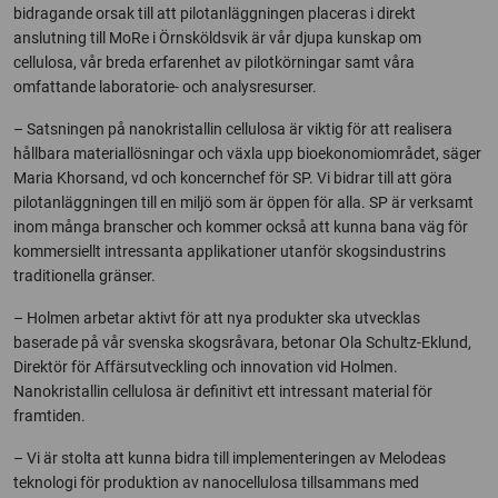
bidragande orsak till att pilotanläggningen placeras i direkt
anslutning till MoRe i Örnsköldsvik är vår djupa kunskap om
cellulosa, vår breda erfarenhet av pilotkörningar samt våra
omfattande laboratorie- och analysresurser.
– Satsningen på nanokristallin cellulosa är viktig för att realisera
hållbara materiallösningar och växla upp bioekonomiområdet, säger
Maria Khorsand, vd och koncernchef för SP. Vi bidrar till att göra
pilotanläggningen till en miljö som är öppen för alla. SP är verksamt
inom många branscher och kommer också att kunna bana väg för
kommersiellt intressanta applikationer utanför skogsindustrins
traditionella gränser.
– Holmen arbetar aktivt för att nya produkter ska utvecklas
baserade på vår svenska skogsråvara, betonar Ola Schultz-Eklund,
Direktör för Affärsutveckling och innovation vid Holmen.
Nanokristallin cellulosa är definitivt ett intressant material för
framtiden.
– Vi är stolta att kunna bidra till implementeringen av Melodeas
teknologi för produktion av nanocellulosa tillsammans med