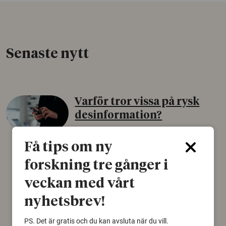
Senaste nytt
Varför tror vissa på rysk
desinformation?
30 juli 2026
Få tips om ny
Personer som är mer benägna att tro på
konspirationsteorier är ofta mer mottagliga
forskning tre gånger i
för rysk desinformation. Det visar en studie
veckan med vårt
från Försvarshögskolan med deltagare i fyra
europeiska länder.
nyhetsbrev!
Säkerhetspolitik
PS. Det är gratis och du kan avsluta när du vill.