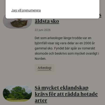
Jag vill prenumerera
Gammalt skinn var Sveriges
äldsta sko
22 juni 2026
Det som arkeologer länge trodde var en
björnfäll visar sig vara delar av en 2000 år
gammal sko. Fyndet bär spår av romerskt
skomode och beskrivs som mycket ovanligt i
Norden.
Arkeologi
Så mycket eklandskap
krävs för att rädda hotade
arter