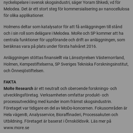
nyckelspelare i svensk skogsindustri, säger Yoram Shkedi, vd för
Melodea. Det är ett stort steg för kommersialisering av nanocellulosa
för olika applikationer.
Holmens deltar som katalysator för att få anläggningen till stånd
och i sin roll som delägare i Melodea. MoRe och SP kommer att ha
centrala funktioner för uppförande och drift av anläggningen, som
beräknas vara på plats under första halvåret 2016.
Anläggningen stöttas finansiellt via Länsstyrelsen Västernorrland,
Holmen, Kempestiftelserna, SP Sveriges Tekniska Forskningsinstitut,
och Önnesjöstiftelsen.
FAKTA
MoRe Research
är ett neutralt och oberoende forsknings- och
utvecklingsföretag. Verksamheten omfattar produkt- och
processutveckling med kunder inom främst skogsindustrin.
Företaget var tidigare en del av MoDo-koncernen. Fokusområden är
Hela vägen®, Analysservice, Bioraffinaderi, Processakuten och
Utbildning. Företaget är baserat i Örnsköldsvik. Läs mer på
www.more.se