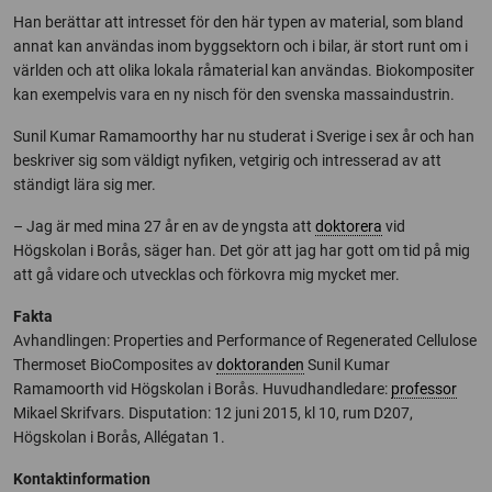
Han berättar att intresset för den här typen av material, som bland
annat kan användas inom byggsektorn och i bilar, är stort runt om i
världen och att olika lokala råmaterial kan användas. Biokompositer
kan exempelvis vara en ny nisch för den svenska massaindustrin.
Sunil Kumar Ramamoorthy har nu studerat i Sverige i sex år och han
beskriver sig som väldigt nyfiken, vetgirig och intresserad av att
ständigt lära sig mer.
– Jag är med mina 27 år en av de yngsta att
doktorera
vid
Högskolan i Borås, säger han. Det gör att jag har gott om tid på mig
att gå vidare och utvecklas och förkovra mig mycket mer.
Fakta
Avhandlingen: Properties and Performance of Regenerated Cellulose
Thermoset BioComposites av
doktoranden
Sunil Kumar
Ramamoorth vid Högskolan i Borås. Huvudhandledare:
professor
Mikael Skrifvars. Disputation: 12 juni 2015, kl 10, rum D207,
Högskolan i Borås, Allégatan 1.
Kontaktinformation