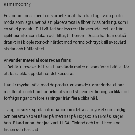
Ramamoorthy.
En annan finess med hans arbete är att han har tagit vara på den
möda som lagts ner på att placera textila fibrer i viss ordning, som i
en vävd produkt. Ett tvätteri har levererat kasserade textilier från
sjukhusmiljö, som lakan och filtar, till honom. Dessa har han också
dränkt in i bioplaster och härdat med värme och tryck till avsevärd
styrka och hållfasthet.
Använder material som redan finns
– Det är ju mycket bättre att använda material som finns i stället för
att bara elda upp det när det kasseras.
Han är mycket nöjd med de produkter som doktorandarbetet har
resulterat i, och han har belönats med stipendier, tidningsartiklar och
förfrågningar om föreläsningar från flera olika håll.
– Jag försöker sprida information om detta så mycket som möjligt
och berätta vad vi håller på med här på Högskolan i Borås, säger
han. Bland annat har jag varit i USA, Finland och i mitt hemland
Indien och föreläst.