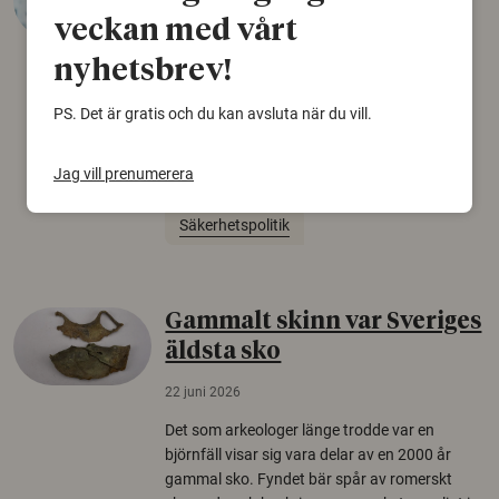
desinformation?
veckan med vårt
30 juli 2026
nyhetsbrev!
Personer som är mer benägna att tro på
konspirationsteorier är ofta mer mottagliga
PS. Det är gratis och du kan avsluta när du vill.
för rysk desinformation. Det visar en studie
från Försvarshögskolan med deltagare i fyra
Jag vill prenumerera
europeiska länder.
Säkerhetspolitik
Gammalt skinn var Sveriges
äldsta sko
22 juni 2026
Det som arkeologer länge trodde var en
björnfäll visar sig vara delar av en 2000 år
gammal sko. Fyndet bär spår av romerskt