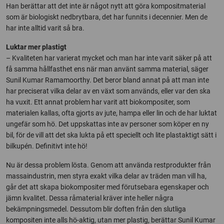
Han berättar att det inte är något nytt att göra kompositmaterial
som är biologiskt nedbrytbara, det har funnits i decennier. Men de
har inte alltid varit så bra.
Luktar mer plastigt
– Kvaliteten har varierat mycket och man har inte varit säker på att
få samma hållfasthet ens när man använt samma material, säger
Sunil Kumar Ramamoorthy. Det beror bland annat på att man inte
har preciserat vilka delar av en växt som används, eller var den ska
ha vuxit. Ett annat problem har varit att biokompositer, som
materialen kallas, ofta gjorts av jute, hampa eller lin och de har luktat
ungefär som hö. Det uppskattas inte av personer som köper en ny
bil, för de vill att det ska lukta på ett speciellt och lite plastaktigt sätt i
bilkupén. Definitivt inte hö!
Nu är dessa problem lösta. Genom att använda restprodukter från
massaindustrin, men styra exakt vilka delar av träden man vill ha,
går det att skapa biokompositer med förutsebara egenskaper och
jämn kvalitet. Dessa råmaterial kräver inte heller några
bekämpningsmedel. Dessutom blir doften från den slutliga
kompositen inte alls hö-aktig, utan mer plastig, berättar Sunil Kumar