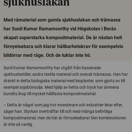
sjukhuslakan
Med råmaterial som gamla sjukhuslakan och trämassa
har Sunil Kumar Ramamoorthy vid Högskolan i Borås
skapat superstarka kompositmaterial. De är nästan helt
förnyelsebara och klarar hållbarhetskrav för exempelvis
bildörrar med råge. Och de luktar inte hö.
Sunil Kumar Ramamoorthy har utgått från kasserade
sjukhustextilier, andra textila material och svensk trämassa. Han har
dränkt in detta biologiska material med bioplaster, som gjorts av till
exempel sojabönsolja. Med hjälp av hetta och tryck har ämnena
bundits ihop till mycket hållfasta kompositmaterial.
– Detta är något som jag tror investerare och industrier letar efter,
säger han. Styrkan överträffar till och med många befintliga
kompositmaterial, men de här är förnyelsebara! Den kombinationen
är inte så vanlig.