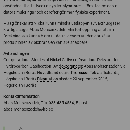
användas till att utveckla nya katalysatorer – först testas de via
datorsimuleringar och därefter gör man fysiska experiment.
– Jag önskar att vi ska kunna minska utsläppen av växthusgaser
kraftigt, säger Abas Mohsenzadeh. Min förhoppning är att min
forskning ska kunna bidra till detta, genom att den gör så att
produktionen av biobränslen kan ske snabbare.
Avhandlingen
Computational Studies of Nickel Catlysed Reactions Relevant for
Hyrdrocarbon Gasification
. Av
doktoranden
: Abas Mohsenzadeh vid
Högskolan i Borås Huvudhandledare:
Professor
Tobias Richards,
Högskolan i Borås
Disputation
skedde 29 september 2015,
Högskolan i Borås
Kontaktinformation
Abas Mohsenzadeh, Tfn: 033-435 4534, E-post:
abas.mohsenzadeh@hb.se
warning