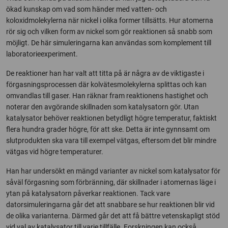
ökad kunskap om vad som händer med vatten- och
koloxidmolekylerna när nickel i olika former tillsätts. Hur atomerna
rör sig och vilken form av nickel som gör reaktionen så snabb som
möjligt. De här simuleringarna kan användas som komplement till
laboratorieexperiment.
De reaktioner han har valt att titta på är några av de viktigaste i
förgasningsprocessen där kolvätesmolekylerna splittas och kan
omvandlas till gaser. Han räknar fram reaktionens hastighet och
noterar den avgörande skillnaden som katalysatorn gör. Utan
katalysator behöver reaktionen betydligt högre temperatur, faktiskt
flera hundra grader högre, för att ske. Detta är inte gynnsamt om
slutprodukten ska vara till exempel vätgas, eftersom det blir mindre
vätgas vid högre temperaturer.
Han har undersökt en mängd varianter av nickel som katalysator för
såväl förgasning som förbränning, där skillnader i atomernas läge i
ytan på katalysatorn påverkar reaktionen. Tack vare
datorsimuleringarna går det att snabbare se hur reaktionen blir vid
de olika varianterna. Därmed går det att få bättre vetenskapligt stöd
vid val av katalysator till varje tillfälle. Forskningen kan också