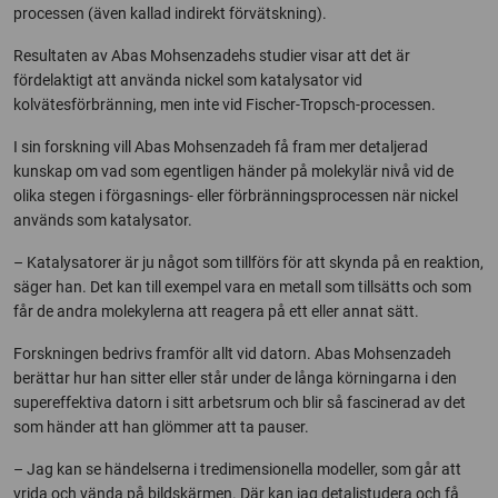
processen (även kallad indirekt förvätskning).
Resultaten av Abas Mohsenzadehs studier visar att det är
fördelaktigt att använda nickel som katalysator vid
kolvätesförbränning, men inte vid Fischer-Tropsch-processen.
I sin forskning vill Abas Mohsenzadeh få fram mer detaljerad
kunskap om vad som egentligen händer på molekylär nivå vid de
olika stegen i förgasnings- eller förbränningsprocessen när nickel
används som katalysator.
– Katalysatorer är ju något som tillförs för att skynda på en reaktion,
säger han. Det kan till exempel vara en metall som tillsätts och som
får de andra molekylerna att reagera på ett eller annat sätt.
Forskningen bedrivs framför allt vid datorn. Abas Mohsenzadeh
berättar hur han sitter eller står under de långa körningarna i den
supereffektiva datorn i sitt arbetsrum och blir så fascinerad av det
som händer att han glömmer att ta pauser.
– Jag kan se händelserna i tredimensionella modeller, som går att
vrida och vända på bildskärmen. Där kan jag detaljstudera och få