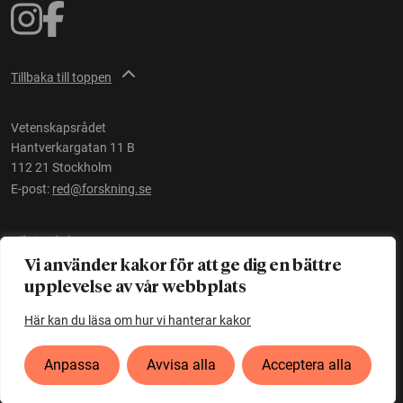
Tillbaka till toppen
Vetenskapsrådet
Hantverkargatan 11 B
112 21 Stockholm
E-post:
red@forskning.se
Tillgänglighet
Vi använder kakor för att ge dig en bättre
upplevelse av vår webbplats
Ett initiativ av
Vetenskapsrådet
Här kan du läsa om hur vi hanterar kakor
Anpassa
Avvisa alla
Acceptera alla