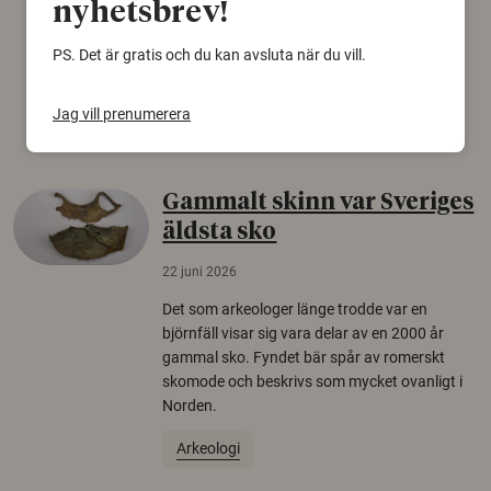
nyhetsbrev!
för rysk desinformation. Det visar en studie
från Försvarshögskolan med deltagare i fyra
PS. Det är gratis och du kan avsluta när du vill.
europeiska länder.
Säkerhetspolitik
Jag vill prenumerera
Gammalt skinn var Sveriges
äldsta sko
22 juni 2026
Det som arkeologer länge trodde var en
björnfäll visar sig vara delar av en 2000 år
gammal sko. Fyndet bär spår av romerskt
skomode och beskrivs som mycket ovanligt i
Norden.
Arkeologi