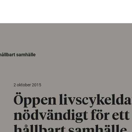
hållbart samhälle
2 oktober 2015
Öppen livscykelda
nödvändigt för ett
hållbart samhälle