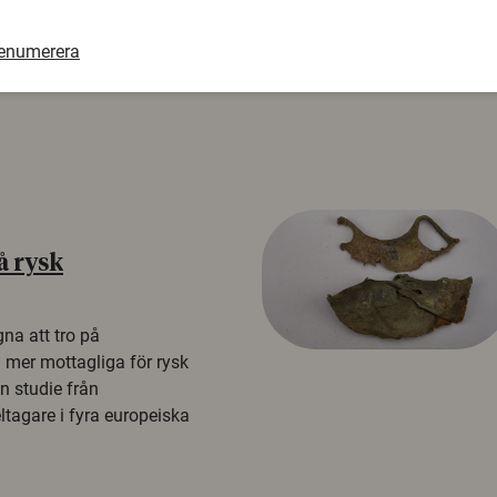
renumerera
å rysk
na att tro på
a mer mottagliga för rysk
n studie från
tagare i fyra europeiska