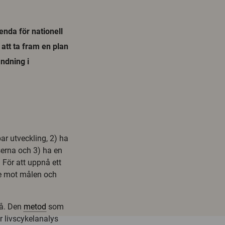
enda för nationell
 att ta fram en plan
ändning i
ar utveckling, 2) ha
serna och 3) ha en
 För att uppnå ett
te mot målen och
vå. Den
metod
som
 livscykelanalys