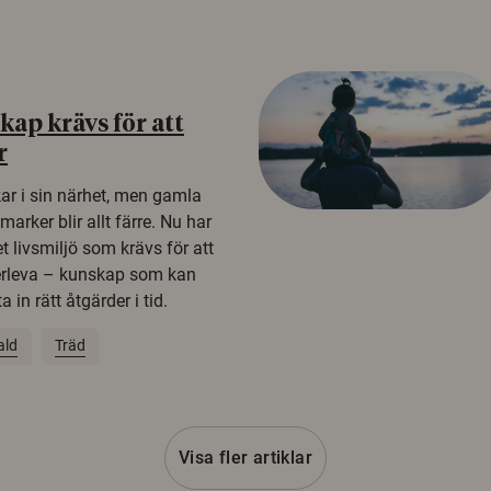
ap krävs för att
r
kar i sin närhet, men gamla
rker blir allt färre. Nu har
t livsmiljö som krävs för att
erleva – kunskap som kan
 in rätt åtgärder i tid.
ald
Träd
Visa fler artiklar