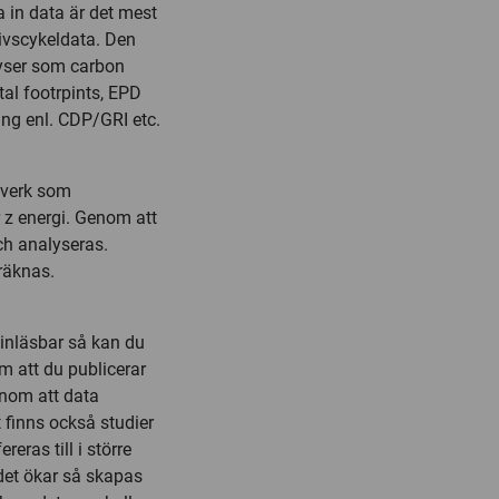
 in data är det mest
ivscykeldata. Den
lyser som carbon
tal footrpints, EPD
ing enl. CDP/GRI etc.
ftverk som
 z energi. Genom att
h analyseras.
räknas.
inläsbar så kan du
m att du publicerar
enom att data
 finns också studier
eras till i större
det ökar så skapas