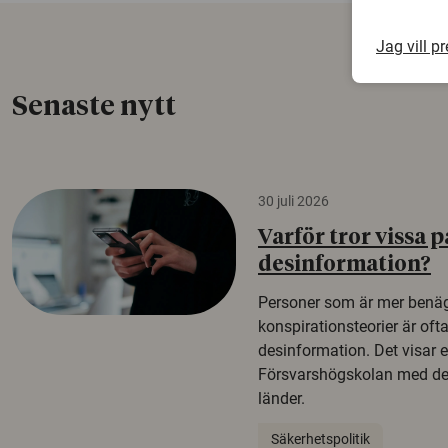
Jag vill p
Senaste nytt
30 juli 2026
Varför tror vissa p
desinformation?
Personer som är mer benäg
konspirationsteorier är oft
desinformation. Det visar e
Försvarshögskolan med del
länder.
Säkerhetspolitik