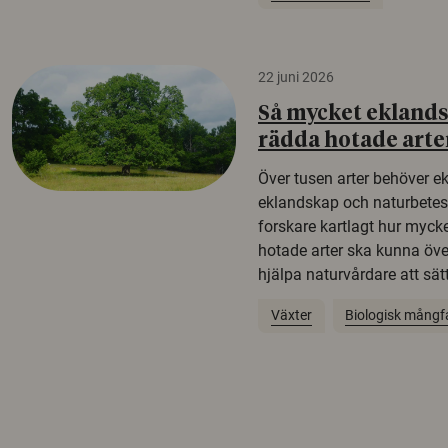
22 juni 2026
Så mycket eklandsk
rädda hotade arte
Över tusen arter behöver e
eklandskap och naturbetesma
forskare kartlagt hur mycke
hotade arter ska kunna öv
hjälpa naturvårdare att sätta
Växter
Biologisk mångf