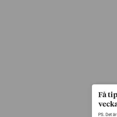
Få ti
vecka
PS. Det är