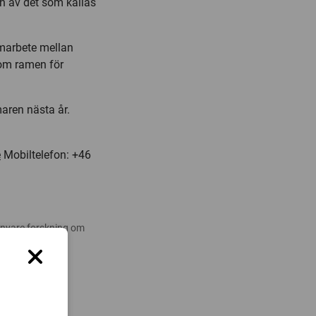
h av det som kallas
amarbete mellan
nom ramen för
maren nästa år.
e
Mobiltelefon: +46
 nyare forskning om