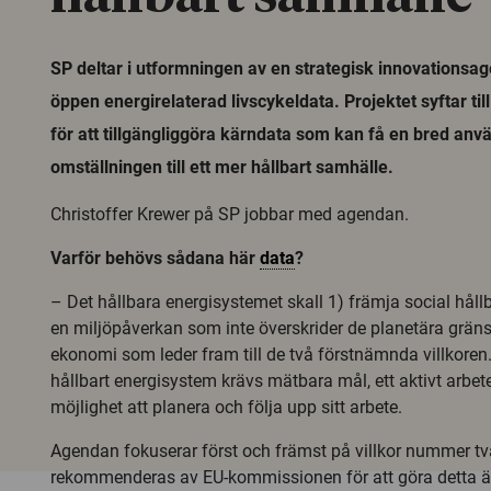
SP deltar i utformningen av en strategisk innovationsag
öppen energirelaterad livscykeldata. Projektet syftar till
för att tillgängliggöra kärndata som kan få en bred anv
omställningen till ett mer hållbart samhälle.
Christoffer Krewer på SP jobbar med agendan.
Varför behövs sådana här
data
?
– Det hållbara energisystemet skall 1) främja social hållb
en miljöpåverkan som inte överskrider de planetära grän
ekonomi som leder fram till de två förstnämnda villkoren.
hållbart energisystem krävs mätbara mål, ett aktivt arbe
möjlighet att planera och följa upp sitt arbete.
Agendan fokuserar först och främst på villkor nummer t
rekommenderas av EU-kommissionen för att göra detta är