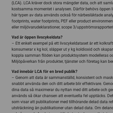
(LCA). LCA kräver dock stora mängder data, och att samla
kostsamma momentet i analysen. Därför behövs öppen l
här typen av data används också för närbesläktade ana
footprints, water footprints, PEF eller product environmen
eller miljövarudeklarationer, scope 3/uppströmsrapporter
Vad är öppen livscykeldata?
– Ett enkelt exempel på ett livscykeldataset är ett kolkra
konsumerar x kg kol, släpper ut y kg koldioxid och skapar
koppla samman flöden kan produktsystem modelleras oc
Miljöpåverkan från produkter, tjänster och företag kan be
Vad innebär LCA för en bred publik?
– Genom att data är sammanställd, konsistent och mask
snabbt använda den och ditt arbete blir effektivare. Geno
dina data så maximerar du nyttan med ditt arbete och g
används så ökar chansen att eventuella fel upptäcks. Det
som visar att publikationer med tillhörande delad data refer
utsträckning än publikationer utan delad data. Om delan