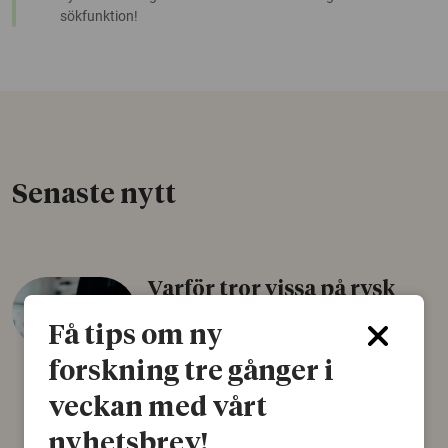
sökfunktion!
Senaste nytt
Varför tror vissa på rysk
desinformation?
Få tips om ny
30 juli 2026
forskning tre gånger i
Personer som är mer benägna att tro på
veckan med vårt
konspirationsteorier är ofta mer mottagliga
för rysk desinformation. Det visar en studie
nyhetsbrev!