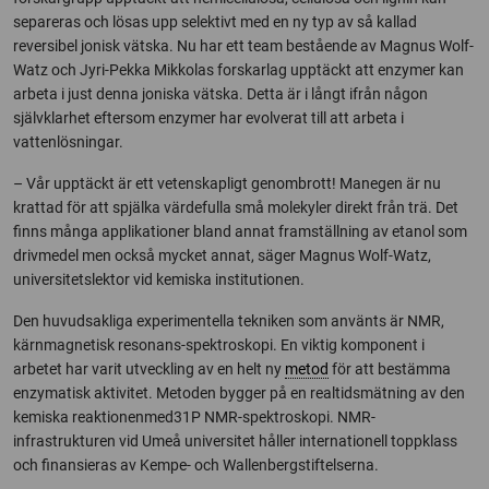
separeras och lösas upp selektivt med en ny typ av så kallad
reversibel jonisk vätska. Nu har ett team bestående av Magnus Wolf-
Watz och Jyri-Pekka Mikkolas forskarlag upptäckt att enzymer kan
arbeta i just denna joniska vätska. Detta är i långt ifrån någon
självklarhet eftersom enzymer har evolverat till att arbeta i
vattenlösningar.
– Vår upptäckt är ett vetenskapligt genombrott! Manegen är nu
krattad för att spjälka värdefulla små molekyler direkt från trä. Det
finns många applikationer bland annat framställning av etanol som
drivmedel men också mycket annat, säger Magnus Wolf-Watz,
universitetslektor vid kemiska institutionen.
Den huvudsakliga experimentella tekniken som använts är NMR,
kärnmagnetisk resonans-spektroskopi. En viktig komponent i
arbetet har varit utveckling av en helt ny
metod
för att bestämma
enzymatisk aktivitet. Metoden bygger på en realtidsmätning av den
kemiska reaktionenmed31P NMR-spektroskopi. NMR-
infrastrukturen vid Umeå universitet håller internationell toppklass
och finansieras av Kempe- och Wallenbergstiftelserna.