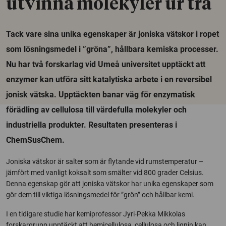
utvinna molekyler ur trä
Tack vare sina unika egenskaper är joniska vätskor i ropet
som lösningsmedel i ”gröna”, hållbara kemiska processer.
Nu har två forskarlag vid Umeå universitet upptäckt att
enzymer kan utföra sitt katalytiska arbete i en reversibel
jonisk vätska. Upptäckten banar väg för enzymatisk
förädling av cellulosa till värdefulla molekyler och
industriella produkter. Resultaten presenteras i
ChemSusChem.
Joniska vätskor är salter som är flytande vid rumstemperatur –
jämfört med vanligt koksalt som smälter vid 800 grader Celsius.
Denna egenskap gör att joniska vätskor har unika egenskaper som
gör dem till viktiga lösningsmedel för ”grön” och hållbar kemi.
I en tidigare studie har kemiprofessor Jyri-Pekka Mikkolas
forskargrupp upptäckt att hemicellulosa, cellulosa och lignin kan