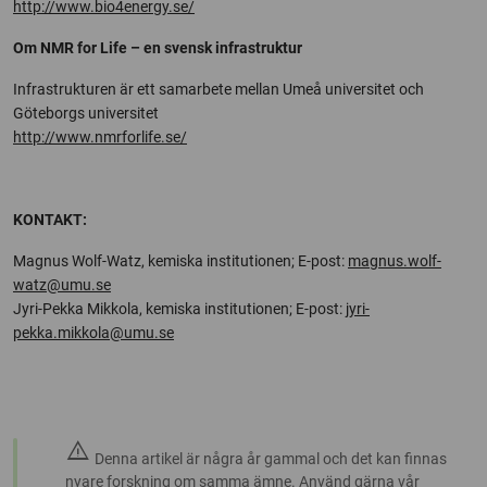
http://www.bio4energy.se/
Om NMR for Life – en svensk infrastruktur
Infrastrukturen är ett samarbete mellan Umeå universitet och
Göteborgs universitet
http://www.nmrforlife.se/
KONTAKT:
Magnus Wolf-Watz, kemiska institutionen; E-post:
magnus.wolf-
watz@umu.se
Jyri-Pekka Mikkola, kemiska institutionen; E-post:
jyri-
pekka.mikkola@umu.se
warning
Denna artikel är några år gammal och det kan finnas
nyare forskning om samma ämne. Använd gärna vår