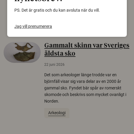
från Försvarshögskolan med deltagare i fyra
europeiska länder.
PS. Det är gratis och du kan avsluta när du vill.
Säkerhetspolitik
Jag vill prenumerera
Gammalt skinn var Sveriges
äldsta sko
22 juni 2026
Det som arkeologer länge trodde var en
björnfäll visar sig vara delar av en 2000 år
gammal sko. Fyndet bär spår av romerskt
skomode och beskrivs som mycket ovanligt i
Norden.
Arkeologi