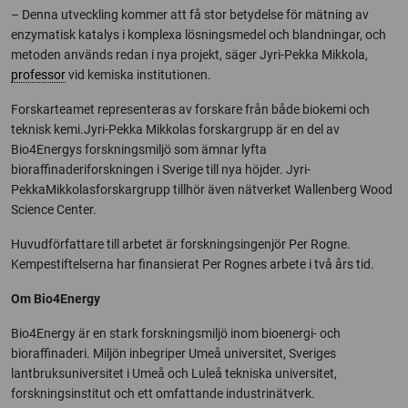
– Denna utveckling kommer att få stor betydelse för mätning av
enzymatisk katalys i komplexa lösningsmedel och blandningar, och
metoden används redan i nya projekt, säger Jyri-Pekka Mikkola,
professor
vid kemiska institutionen.
Forskarteamet representeras av forskare från både biokemi och
teknisk kemi.Jyri-Pekka Mikkolas forskargrupp är en del av
Bio4Energys forskningsmiljö som ämnar lyfta
bioraffinaderiforskningen i Sverige till nya höjder. Jyri-
PekkaMikkolasforskargrupp tillhör även nätverket Wallenberg Wood
Science Center.
Huvudförfattare till arbetet är forskningsingenjör Per Rogne.
Kempestiftelserna har finansierat Per Rognes arbete i två års tid.
Om Bio4Energy
Bio4Energy är en stark forskningsmiljö inom bioenergi- och
bioraffinaderi. Miljön inbegriper Umeå universitet, Sveriges
lantbruksuniversitet i Umeå och Luleå tekniska universitet,
forskningsinstitut och ett omfattande industrinätverk.