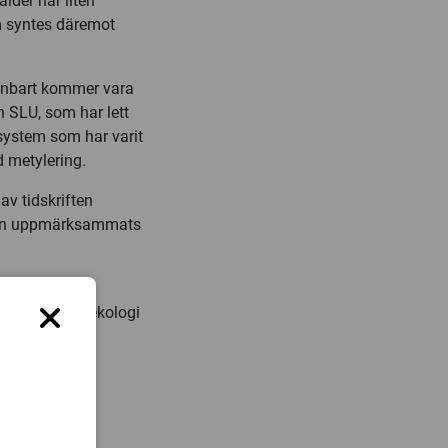
lder har liten
m syntes däremot
 enbart kommer vara
n SLU, som har lett
system som har varit
d metylering.
av tidskriften
edan uppmärksammats
Sektionen för ekologi
 29,
31 96 ,