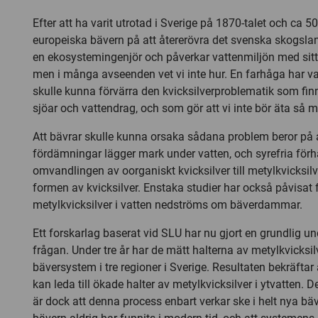
Efter att ha varit utrotad i Sverige på 1870-talet och ca 5
europeiska bävern på att återerövra det svenska skogsla
en ekosystemingenjör och påverkar vattenmiljön med s
men i många avseenden vet vi inte hur. En farhåga har var
skulle kunna förvärra den kvicksilverproblematik som fi
sjöar och vattendrag, och som gör att vi inte bör äta så m
Att bävrar skulle kunna orsaka sådana problem beror på 
fördämningar lägger mark under vatten, och syrefria för
omvandlingen av oorganiskt kvicksilver till metylkvicksil
formen av kvicksilver. Enstaka studier har också påvisat 
metylkvicksilver i vatten nedströms om bäverdammar.
Ett forskarlag baserat vid SLU har nu gjort en grundlig u
frågan. Under tre år har de mätt halterna av metylkvicksilv
bäversystem i tre regioner i Sverige. Resultaten bekräft
kan leda till ökade halter av metylkvicksilver i ytvatten. 
är dock att denna process enbart verkar ske i helt nya bä