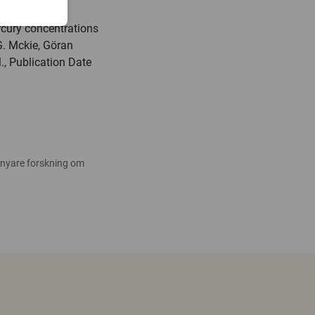
rcury concentrations
. Mckie, Göran
., Publication Date
 nyare forskning om