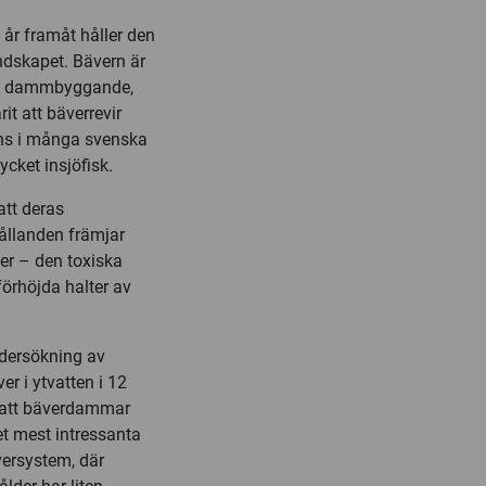
0 år framåt håller den
ndskapet. Bävern är
itt dammbyggande,
it att bäverrevir
nns i många svenska
ycket insjöfisk.
att deras
hållanden främjar
ver – den toxiska
förhöjda halter av
ndersökning av
er i ytvatten i 12
ar att bäverdammar
Det mest intressanta
versystem, där