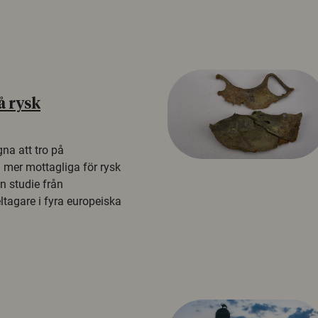
å rysk
na att tro på
a mer mottagliga för rysk
n studie från
tagare i fyra europeiska