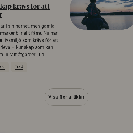
ap krävs för att
r
kar i sin närhet, men gamla
rker blir allt färre. Nu har
t livsmiljö som krävs för att
erleva – kunskap som kan
 in rätt åtgärder i tid.
ald
Träd
Visa fler artiklar