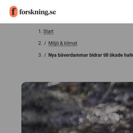
Gå till innehåll
Start
/
Miljö & klimat
/
Nya bäverdammar bidrar till ökade halte