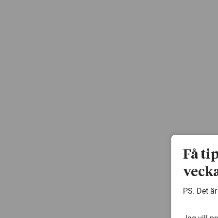
Få ti
vecka
PS. Det är