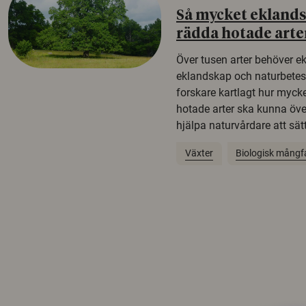
Så mycket eklandsk
rädda hotade arte
Över tusen arter behöver e
eklandskap och naturbetesma
forskare kartlagt hur mycke
hotade arter ska kunna öv
hjälpa naturvårdare att sätta
Växter
Biologisk mångf