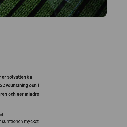
er sötvatten än
de avdunstning och i
fären och ger mindre
och
onsumtionen mycket