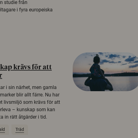
n studie från
tagare i fyra europeiska
ap krävs för att
r
kar i sin närhet, men gamla
rker blir allt färre. Nu har
t livsmiljö som krävs för att
erleva – kunskap som kan
 in rätt åtgärder i tid.
ald
Träd