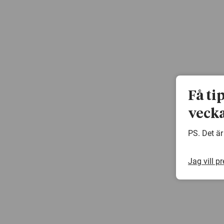
Få ti
vecka
PS. Det är
Jag vill p