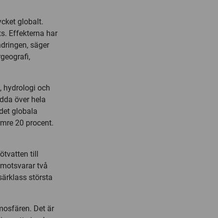
cket globalt.
ts. Effekterna har
ändringen, säger
geografi,
, hydrologi och
dda över hela
det globala
mre 20 procent.
tvatten till
 motsvarar två
särklass största
tmosfären. Det är