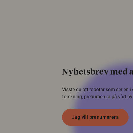
Nyhetsbrev med a
Visste du att robotar som ser en 
forskning, prenumerera på vårt ny
Jag vill prenumerera