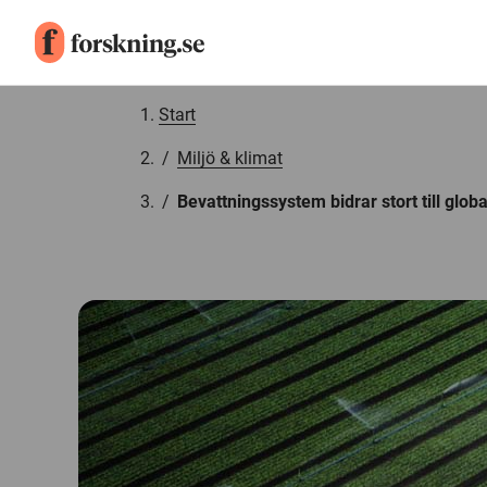
Gå till innehåll
Start
/
Miljö & klimat
/
Bevattningssystem bidrar stort till glob