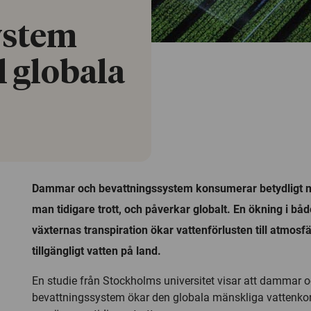
ystem
ll globala
Dammar och bevattningssystem konsumerar betydligt m
man tidigare trott, och påverkar globalt. En ökning i bå
växternas transpiration ökar vattenförlusten till atmos
tillgängligt vatten på land.
En studie från Stockholms universitet visar att dammar 
bevattningssystem ökar den globala mänskliga vattenk