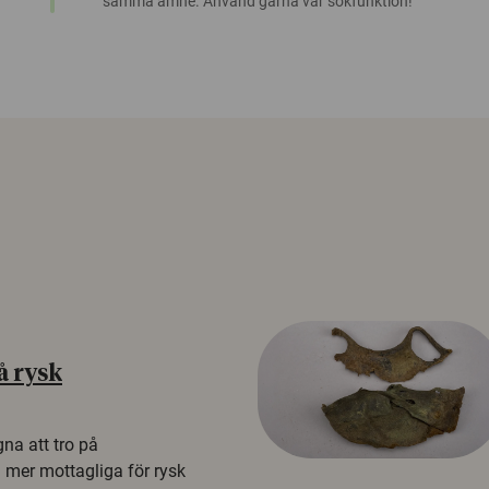
samma ämne. Använd gärna vår sökfunktion!
å rysk
na att tro på
a mer mottagliga för rysk