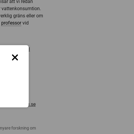
isar att vi redan
ör vattenkonsumtion.
verklig gräns eller om
,
professor
vid
on raise global
geografi,
atgeo.su.se
fi, Stockholms
uni@natgeo.su.se
 nyare forskning om