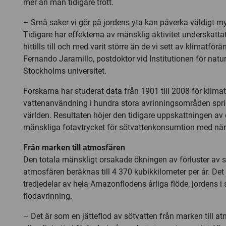
mer än man tidigare trott.
– Små saker vi gör på jordens yta kan påverka väldigt my
Tidigare har effekterna av mänsklig aktivitet underskatta
hittills till och med varit större än de vi sett av klimatför
Fernando Jaramillo, postdoktor vid Institutionen för natur
Stockholms universitet.
Forskarna har studerat
data
från 1901 till 2008 för klimat
vattenanvändning i hundra stora avrinningsområden spri
världen. Resultaten höjer den tidigare uppskattningen av 
mänskliga fotavtrycket för sötvattenkonsumtion med när
Från marken till atmosfären
Den totala mänskligt orsakade ökningen av förluster av sö
atmosfären beräknas till 4 370 kubikkilometer per år. Det
tredjedelar av hela Amazonflodens årliga flöde, jordens i 
flodavrinning.
– Det är som en jätteflod av sötvatten från marken till a