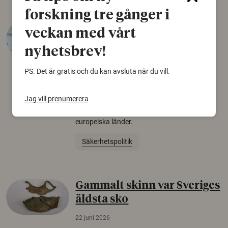
forskning tre gånger i
Varför tror vissa på rysk
veckan med vårt
desinformation?
nyhetsbrev!
30 juli 2026
PS. Det är gratis och du kan avsluta när du vill.
Personer som är mer benägna att tro på
konspirationsteorier är ofta mer mottagliga
Jag vill prenumerera
för rysk desinformation. Det visar en studie
från Försvarshögskolan med deltagare i fyra
europeiska länder.
Säkerhetspolitik
Gammalt skinn var Sveriges
äldsta sko
22 juni 2026