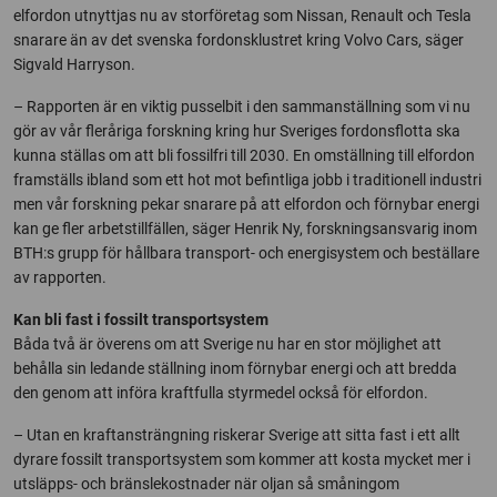
elfordon utnyttjas nu av storföretag som Nissan, Renault och Tesla
snarare än av det svenska fordonsklustret kring Volvo Cars, säger
Sigvald Harryson.
– Rapporten är en viktig pusselbit i den sammanställning som vi nu
gör av vår fleråriga forskning kring hur Sveriges fordonsflotta ska
kunna ställas om att bli fossilfri till 2030. En omställning till elfordon
framställs ibland som ett hot mot befintliga jobb i traditionell industri
men vår forskning pekar snarare på att elfordon och förnybar energi
kan ge fler arbetstillfällen, säger Henrik Ny, forskningsansvarig inom
BTH:s grupp för hållbara transport- och energisystem och beställare
av rapporten.
Kan bli fast i fossilt transportsystem
Båda två är överens om att Sverige nu har en stor möjlighet att
behålla sin ledande ställning inom förnybar energi och att bredda
den genom att införa kraftfulla styrmedel också för elfordon.
– Utan en kraftansträngning riskerar Sverige att sitta fast i ett allt
dyrare fossilt transportsystem som kommer att kosta mycket mer i
utsläpps- och bränslekostnader när oljan så småningom