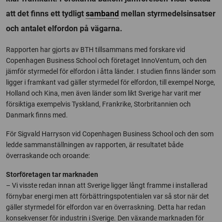
att det finns ett tydligt
samband
mellan styrmedelsinsatser
och antalet elfordon på vägarna.
Rapporten har gjorts av BTH tillsammans med forskare vid
Copenhagen Business School och företaget InnoVentum, och den
jämför styrmedel för elfordon i åtta länder. I studien finns länder som
ligger i framkant vad gäller styrmedel för elfordon, till exempel Norge,
Holland och Kina, men även länder som likt Sverige har varit mer
försiktiga exempelvis Tyskland, Frankrike, Storbritannien och
Danmark finns med.
För Sigvald Harryson vid Copenhagen Business School och den som
ledde sammanställningen av rapporten, är resultatet både
överraskande och oroande:
Storföretagen tar marknaden
– Vi visste redan innan att Sverige ligger långt framme i installerad
förnybar energi men att förbättringspotentialen var så stor när det
gäller styrmedel för elfordon var en överraskning. Detta har redan
konsekvenser för industrin i Sverige. Den växande marknaden för