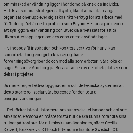
om minskad användning ligger i händerna på enskilda individer.
Hittills är sådana strategier sällsynta, bland annat då många
organisationer upplever sig sakna rätt verktyg för att arbeta med
förändring. Det är detta problem som BeyondViz tar sig an genom
att synliggöra elanvändning och utveckla arbetssätt för att ta
tillvara återkopplingen om den egna energianvändningen.
– Vi hoppas få inspiration och konkreta verktyg för hur vi kan
samarbeta kring energieffektivisering, både
förvaltningsövergripande och med alla som arbetar i våra lokaler,
säger Susanne Arneborg på Borås stad, en av de arbetsplatser som
deltar i projektet.
Ju mer energieffektiva byggnaderna och de tekniska systemen är,
desto större roll spelar vårt beteende för den totala
energianvändningen.
– Det räcker inte att informera om hur mycket el lampor och datorer
använder. Personalen måste förstå hur de ska kunna förändra sina
rutiner på kontoret för att minska användningen, säger Cecilia
Katzeff, forskare vid KTH och Interactive Institute Swedish ICT.