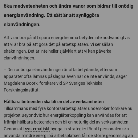
öka medvetenheten och ändra vanor som bidrar till onödig
energianvändning. Ett sätt är att synliggöra
elanvändningen.
Att vi är bra på att spara energi hemma betyder inte nödvändigtvis
att vi är bra på att göra det på arbetsplatsen. Vi ser sällan
elräkningen. Det är inte heller självklart att vi kan påverka
elanvändningen.
– Den onödiga elanvändningen är ofta betydande, eftersom
apparater ofta lämnas påslagna även när de inte används, säger
Magdalena Boork, forskare vid SP Sveriges Tekniska
Forskningsinstitut.
Hållbara beteenden ska bli en del av verksamheten
Tillsammans med fyra kontorsarbetsplatser undersöker forskare nu i
projektet BeyondViz hur energiåterkoppling kan användas för att
främja hållbara beteenden och bli en naturlig del av verksamheten.
Genom att
systematiskt
bygga in strategier för att personalen ska
använda mindre energi på arbetsplatsen får de större genomslag än