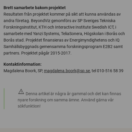
Brett samarbete bakom projektet
Resultaten från projektet kommer på sikt att kunna användas av
andra företag. BeyondViz genomförs av SP Sveriges Tekniska
Forskningsinstitut, KTH och Interactive Institute Swedish ICT, i
samarbete med Yanzi Systems, TeliaSonera, Högskolan i Borås och
Borås stad. Projektet finansieras av Energimyndighetens och IQ
Samhällsbyggnads gemensamma forskningsprogram E2B2 samt
partners. Projektet pågår 2015-2017.
Kontaktinformation:
Magdalena Boork, SP,
magdalena.boork@sp.se
, tel 010-516 58 39
warning
Denna artikel är några år gammal och det kan finnas
nyare forskning om samma ämne. Använd gärna vår
sökfunktion!