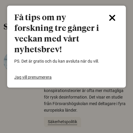
Få tips om ny
Senaste nytt
forskning tre gånger i
veckan med vårt
nyhetsbrev!
Varför tror vissa på rysk
PS. Det är gratis och du kan avsluta när du vill.
desinformation?
30 juli 2026
Jag vill prenumerera
Personer som är mer benägna att tro på
konspirationsteorier är ofta mer mottagliga
för rysk desinformation. Det visar en studie
från Försvarshögskolan med deltagare i fyra
europeiska länder.
Säkerhetspolitik