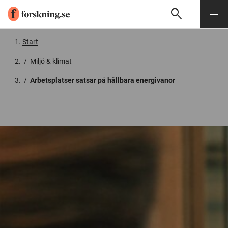
search
Sök
Meny
Gå till innehåll
Start
/
Miljö & klimat
/
Arbetsplatser satsar på hållbara energivanor