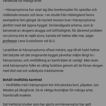
värdefulla för många arter.
– Hänsynsytorna har visat sig öka överlevnaden för spindlar och
rödlistade mossor och lavar. I en studie från Hälsingland fanns
exempelvis fem gånger så mycket mossor kvar i hänsynsytorna
jämfört med det öppna hygget. De känsligaste arterna, som är
beroende av skogens skugga och luftfuktighet, får däremot problem
om ytorna inte är rejält stora, kanske ett hektar eller mer, säger
professor
Lena Gustafsson vid SLU.
I praktiken är hänsynsytorna oftast mindre, upp till ett halvt hektar.
Det betyder att det omgivande hygget påverkar miljön långt in i
hänsynsytan, och vindfällning av kantträden är vanligt. Men även
små hänsynsytor fyller en viktig funktion genom att de förser skogen
med död ved och solbelysta trädstammar.
Behåll vindfällda kantträd
– Vindfällda träd i hänsynsytor bör inte plockas bort, påpekar Jan
Weslien på Skogforsk. De är viktiga livsmiljöer för många arter,
framförallt insekter.
Det trettiotal studier som har gjorts om hänsynsytor har gett