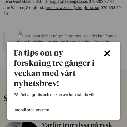
Lena Gustafsson, SLU.
lena.gustafsson@slu.se
, 070-302 27 47
Jan Weslien, Skogforsk
jan-olov.weslien@skogforsk.se
, 070-698 59
29
warning
Denna artikel är några år gammal och det kan finnas
nyare forskning om samma ämne. Använd gärna vår
sökfunktion!
Få tips om ny
forskning tre gånger i
veckan med vårt
nyhetsbrev!
PS. Det är gratis och du kan avsluta när du vill.
Senaste nytt
Jag vill prenumerera
Varför tror vissa på rysk