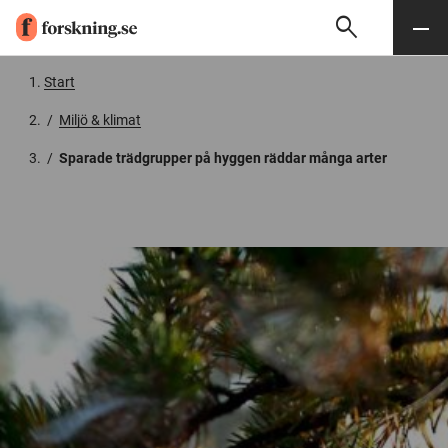
search
Sök
Meny
Gå till innehåll
Start
/
Miljö & klimat
/
Sparade trädgrupper på hyggen räddar många arter