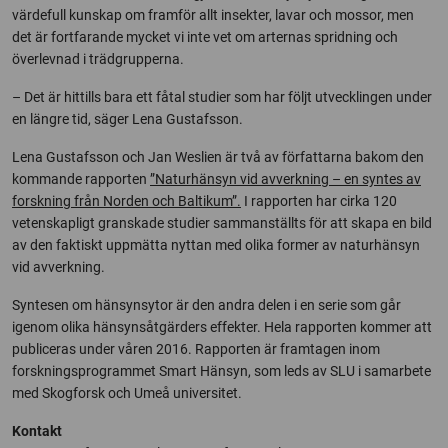
värdefull kunskap om framför allt insekter, lavar och mossor, men
det är fortfarande mycket vi inte vet om arternas spridning och
överlevnad i trädgrupperna.
– Det är hittills bara ett fåtal studier som har följt utvecklingen under
en längre tid, säger Lena Gustafsson.
Lena Gustafsson och Jan Weslien är två av författarna bakom den
kommande rapporten
”Naturhänsyn vid avverkning – en syntes av
forskning från Norden och Baltikum”.
I rapporten har cirka 120
vetenskapligt granskade studier sammanställts för att skapa en bild
av den faktiskt uppmätta nyttan med olika former av naturhänsyn
vid avverkning.
Syntesen om hänsynsytor är den andra delen i en serie som går
igenom olika hänsynsåtgärders effekter. Hela rapporten kommer att
publiceras under våren 2016. Rapporten är framtagen inom
forskningsprogrammet Smart Hänsyn, som leds av SLU i samarbete
med Skogforsk och Umeå universitet.
Kontakt