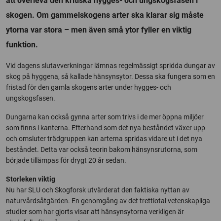
att överleva den kritiska hygges- och ungskogsfasen i
skogen. Om gammelskogens arter ska klarar sig måste
ytorna var stora – men även små ytor fyller en viktig
funktion.
Vid dagens slutavverkningar lämnas regelmässigt spridda dungar av
skog på hyggena, så kallade hänsynsytor. Dessa ska fungera som en
fristad för den gamla skogens arter under hygges- och
ungskogsfasen.
Dungarna kan också gynna arter som trivs i de mer öppna miljöer
som finns i kanterna. Efterhand som det nya beståndet växer upp
och omsluter trädgruppen kan arterna spridas vidare ut i det nya
beståndet. Detta var också teorin bakom hänsynsrutorna, som
började tillämpas för drygt 20 år sedan.
Storleken viktig
Nu har SLU och Skogforsk utvärderat den faktiska nyttan av
naturvårdsåtgärden. En genomgång av det trettiotal vetenskapliga
studier som har gjorts visar att hänsynsytorna verkligen är