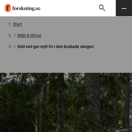
search
Sök
Meny
Gå till innehåll
Start
/
Miljö & klimat
/
Död ved ger nytt liv i den brukade skogen