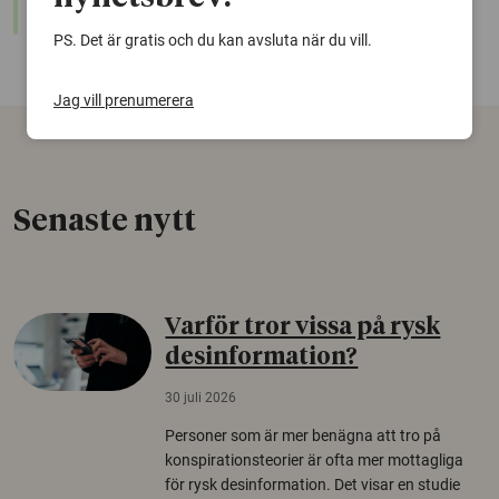
sökfunktion!
PS. Det är gratis och du kan avsluta när du vill.
Jag vill prenumerera
Senaste nytt
Varför tror vissa på rysk
desinformation?
30 juli 2026
Personer som är mer benägna att tro på
konspirationsteorier är ofta mer mottagliga
för rysk desinformation. Det visar en studie