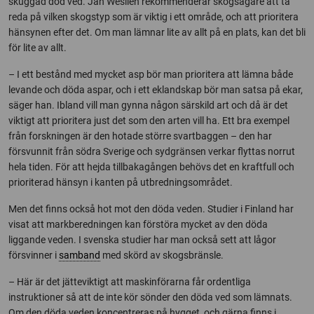
skuggad död ved. Jan Weslien rekommenderar skogsägare att ta
reda på vilken skogstyp som är viktig i ett område, och att prioritera
hänsynen efter det. Om man lämnar lite av allt på en plats, kan det bli
för lite av allt.
– I ett bestånd med mycket asp bör man prioritera att lämna både
levande och döda aspar, och i ett eklandskap bör man satsa på ekar,
säger han. Ibland vill man gynna någon särskild art och då är det
viktigt att prioritera just det som den arten vill ha. Ett bra exempel
från forskningen är den hotade större svartbaggen – den har
försvunnit från södra Sverige och sydgränsen verkar flyttas norrut
hela tiden. För att hejda tillbakagången behövs det en kraftfull och
prioriterad hänsyn i kanten på utbredningsområdet.
Men det finns också hot mot den döda veden. Studier i Finland har
visat att markberedningen kan förstöra mycket av den döda
liggande veden. I svenska studier har man också sett att lågor
försvinner i
samband
med skörd av skogsbränsle.
– Här är det jätteviktigt att maskinförarna får ordentliga
instruktioner så att de inte kör sönder den döda ved som lämnats.
Om den döda veden koncentreras på hygget, och gärna finns i