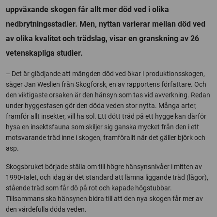
uppväxande skogen får allt mer död ved i olika
nedbrytningsstadier. Men, nyttan varierar mellan död ved
av olika kvalitet och trädslag, visar en granskning av 26
vetenskapliga studier.
– Det är glädjande att mängden död ved ökar i produktionsskogen,
säger Jan Weslien från Skogforsk, en av rapportens författare. Och
den viktigaste orsaken är den hänsyn som tas vid avverkning. Redan
under hyggesfasen gör den döda veden stor nytta. Många arter,
framför allt insekter, vill ha sol. Ett dött träd på ett hygge kan därför
hysa en insektsfauna som skiljer sig ganska mycket från den i ett
motsvarande träd inne i skogen, framförallt när det gäller björk och
asp.
Skogsbruket började ställa om till högre hänsynsnivåer i mitten av
1990-talet, och idag är det standard att lämna liggande träd (lågor),
stående träd som får dö på rot och kapade högstubbar.
Tillsammans ska hänsynen bidra till att den nya skogen får mer av
den värdefulla döda veden.