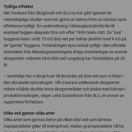
Tydliga effekter
När forskare från Skogforsk och SLU nu har gått igenom de
vetenskapliga studier som har gjorts av denna form av hänsyn syns
effekterna tydligt. En undersökning i Hälsingland jämförde till
exempel hyggen skapade före och efter 1990-talets mitt. De ”nya”
hyggena hade i snitt 15 m3 död ved per hektar jämfört med 9 m3 på
de ”gamla” hyggena. Förändringen syns också tydligt i den officiella
statistiken från Riksskogstaxeringens årliga inventeringar av svensk
skogsmark: volymen hård död ved i ungskog har fördubblats på 20
år.
– Samtidigt har vi långt kvar till de nivåer på död ved som vi hittar i
den obrukade naturskogen. Vill vi bevara vedlevande skogsarter
måste vi både skydda stora skogsområden och jobba med hänsyn i
produktionsskogen, säger Lena Gustafsson från SLU, en annan av
rapportens författare.
Olika ved gynnar olika arter
Vilka arter som gynnas beror på vilken död ved som lämnas.
Aspspecialister gillar till exempel sol, medan granspecialister vill ha