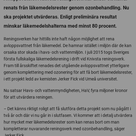
renats från läkemedelsrester genom ozonbehandling. Nu
ska projektet utvärderas. Enligt preliminära resultat
minskar läkemedelshalterna med minst 80 procent.
Reningsverken har hittills inte haft någon möjlighet att rena
avloppsvattnet från läkemedel. De hamnar istället i miljön där de kan
orsaka stor skada i havs- och vattenmiljön. I juli 2015 togs Sveriges
första fullskaliga läkemedelsrening i drift vid Knivsta reningsverk.
Fram till årsskiftet renades det utgående avloppsvattnet ytterligare
genom komplettering med ozonering för att få bort läkemedelsrester,
i ett projekt ledd av kemisten Jerker Fick vid Umeå universitet.
Nu satsar Havs- och vattenmyndigheten, HaV, fyra miljoner kronor
för att utvärdera reningen.
– Det känns riktigt roligt att få slutföra detta projekt som nu pågått i
två år och där vi nu går in i slutfasen. Vi kommer att i detalj utvärdera
hur mycket mer läkemedelsrester som kan renas bort om man
kompletterar nuvarande reningsverk med ozonbehandling, säger
Jerker Fick.