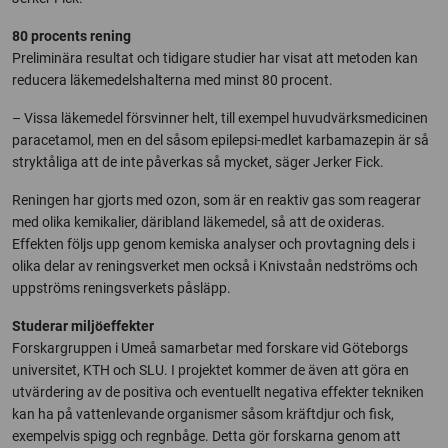
80 procents rening
Preliminära resultat och tidigare studier har visat att metoden kan
reducera läkemedelshalterna med minst 80 procent.
– Vissa läkemedel försvinner helt, till exempel huvudvärksmedicinen
paracetamol, men en del såsom epilepsi-medlet karbamazepin är så
stryktåliga att de inte påverkas så mycket, säger Jerker Fick.
Reningen har gjorts med ozon, som är en reaktiv gas som reagerar
med olika kemikalier, däribland läkemedel, så att de oxideras.
Effekten följs upp genom kemiska analyser och provtagning dels i
olika delar av reningsverket men också i Knivstaån nedströms och
uppströms reningsverkets påsläpp.
Studerar miljöeffekter
Forskargruppen i Umeå samarbetar med forskare vid Göteborgs
universitet, KTH och SLU. I projektet kommer de även att göra en
utvärdering av de positiva och eventuellt negativa effekter tekniken
kan ha på vattenlevande organismer såsom kräftdjur och fisk,
exempelvis spigg och regnbåge. Detta gör forskarna genom att