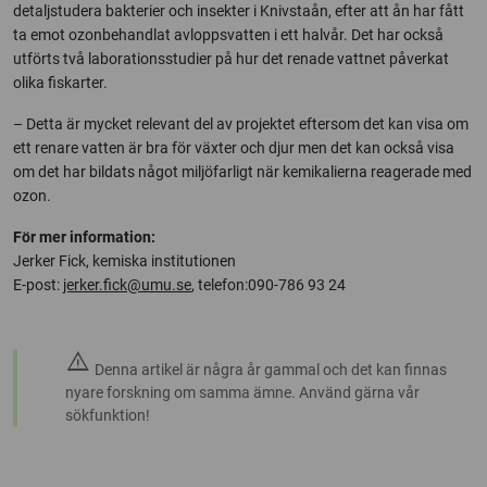
detaljstudera bakterier och insekter i Knivstaån, efter att ån har fått
ta emot ozonbehandlat avloppsvatten i ett halvår. Det har också
utförts två laborationsstudier på hur det renade vattnet påverkat
olika fiskarter.
– Detta är mycket relevant del av projektet eftersom det kan visa om
ett renare vatten är bra för växter och djur men det kan också visa
om det har bildats något miljöfarligt när kemikalierna reagerade med
ozon.
För mer information:
Jerker Fick, kemiska institutionen
E-post:
jerker.fick@umu.se
, telefon:090-786 93 24
warning
Denna artikel är några år gammal och det kan finnas
nyare forskning om samma ämne. Använd gärna vår
sökfunktion!