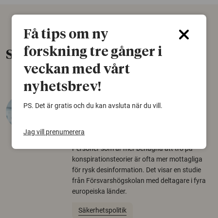
Få tips om ny
forskning tre gånger i
Senaste nytt
veckan med vårt
nyhetsbrev!
Varför tror vissa på rysk
PS. Det är gratis och du kan avsluta när du vill.
desinformation?
Jag vill prenumerera
30 juli 2026
Personer som är mer benägna att tro på
konspirationsteorier är ofta mer mottagliga
för rysk desinformation. Det visar en studie
från Försvarshögskolan med deltagare i fyra
europeiska länder.
Säkerhetspolitik