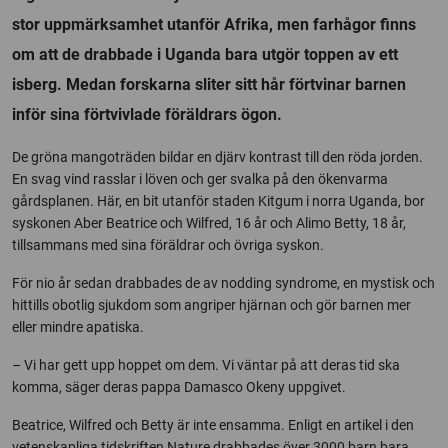
stor uppmärksamhet utanför Afrika, men farhågor finns
om att de drabbade i Uganda bara utgör toppen av ett
isberg. Medan forskarna sliter sitt hår förtvinar barnen
inför sina förtvivlade föräldrars ögon.
De gröna mangoträden bildar en djärv kontrast till den röda jorden.
En svag vind rasslar i löven och ger svalka på den ökenvarma
gårdsplanen. Här, en bit utanför staden Kitgum i norra Uganda, bor
syskonen Aber Beatrice och Wilfred, 16 år och Alimo Betty, 18 år,
tillsammans med sina föräldrar och övriga syskon.
För nio år sedan drabbades de av nodding syndrome, en mystisk och
hittills obotlig sjukdom som angriper hjärnan och gör barnen mer
eller mindre apatiska.
– Vi har gett upp hoppet om dem. Vi väntar på att deras tid ska
komma, säger deras pappa Damasco Okeny uppgivet.
Beatrice, Wilfred och Betty är inte ensamma. Enligt en artikel i den
vetenskapliga tidskriften Nature drabbades över 3000 barn bara