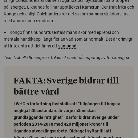
Enligt Colebunders är barnen i Uganda och Sydsudan bara toppen
på isberget. Liknande fall har upptäckts i Kamerun, Centralafrika och
Kongo och enligt Colebunders rör det sig om samma sjukdom, fast
med annorlunda syndrom.
– I Kongo finns hundratusentals människor med epilepsi och
mentala handikapp, långt fler än vad som är normalt. Det är orimligt
att inte anta att det finns ett
samband
.
Text: Izabella Rosengren, frilansskribent på uppdrag av forskning.se
FAKTA: Sverige bidrar till
bättre vård
I WHO:s författning fastställs att ”tillgången till högsta
möjliga hälsostandard är varje människas
grundläggande rättighet”. Därför bidrar Sverige under
perioden 2014-2018 med 420 miljoner kronor till
Ugandas utvecklingsarbete. Bidraget syftar till att
främja hälso- och sjukvårdssystemet, främst inom barn-