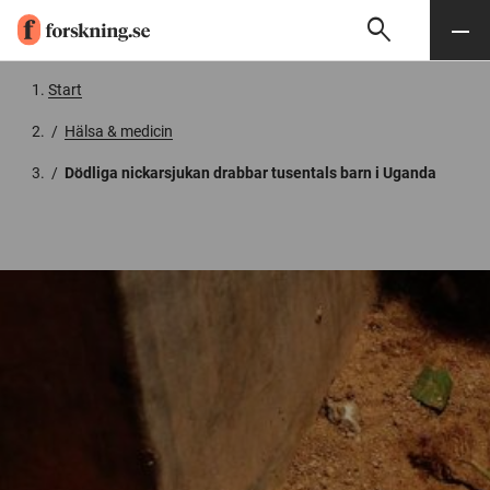
search
Sök
Meny
Gå till innehåll
Start
/
Hälsa & medicin
/
Dödliga nickarsjukan drabbar tusentals barn i Uganda