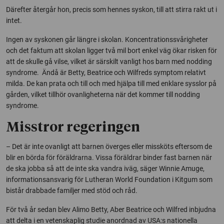
Därefter återgår hon, precis som hennes syskon, till att stirra rakt ut i
intet.
Ingen av syskonen går längre i skolan. Koncentrationssvårigheter
och det faktum att skolan ligger två mil bort enkel väg ökar risken för
att de skulle gå vilse, vilket är särskilt vanligt hos barn med nodding
syndrome. Ändå är Betty, Beatrice och Wilfreds symptom relativt
milda. De kan prata och till och med hjälpa till med enklare sysslor på
gården, vilket tillhör ovanligheterna när det kommer till nodding
syndrome.
Misstror regeringen
– Det är inte ovanligt att barnen överges eller missköts eftersom de
blir en börda för föräldrarna. Vissa föräldrar binder fast barnen när
de ska jobba så att de inte ska vandra iväg, säger Winnie Amuge,
informationsansvarig för Lutheran World Foundation i Kitgum som
bistår drabbade familjer med stöd och råd.
För två år sedan blev Alimo Betty, Aber Beatrice och Wilfred inbjudna
att delta i en vetenskaplig studie anordnad av USA:s nationella