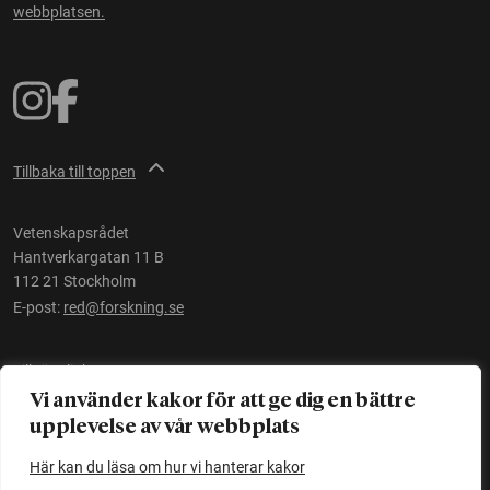
webbplatsen.
Tillbaka till toppen
Vetenskapsrådet
Hantverkargatan 11 B
112 21 Stockholm
E-post:
red@forskning.se
Tillgänglighet
Vi använder kakor för att ge dig en bättre
upplevelse av vår webbplats
Ett initiativ av
Vetenskapsrådet
Här kan du läsa om hur vi hanterar kakor