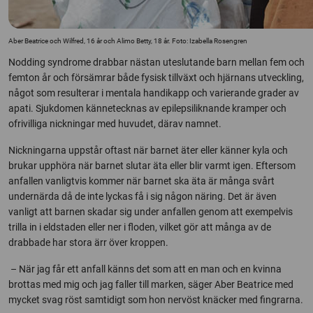
Aber Beatrice och Wilfred, 16 år och Alimo Betty, 18 år. Foto: Izabella Rosengren
Nodding syndrome drabbar nästan uteslutande barn mellan fem och
femton år och försämrar både fysisk tillväxt och hjärnans utveckling,
något som resulterar i mentala handikapp och varierande grader av
apati. Sjukdomen kännetecknas av epilepsiliknande kramper och
ofrivilliga nickningar med huvudet, därav namnet.
Nickningarna uppstår oftast när barnet äter eller känner kyla och
brukar upphöra när barnet slutar äta eller blir varmt igen. Eftersom
anfallen vanligtvis kommer när barnet ska äta är många svårt
undernärda då de inte lyckas få i sig någon näring. Det är även
vanligt att barnen skadar sig under anfallen genom att exempelvis
trilla in i eldstaden eller ner i floden, vilket gör att många av de
drabbade har stora ärr över kroppen.
– När jag får ett anfall känns det som att en man och en kvinna
brottas med mig och jag faller till marken, säger Aber Beatrice med
mycket svag röst samtidigt som hon nervöst knäcker med fingrarna.