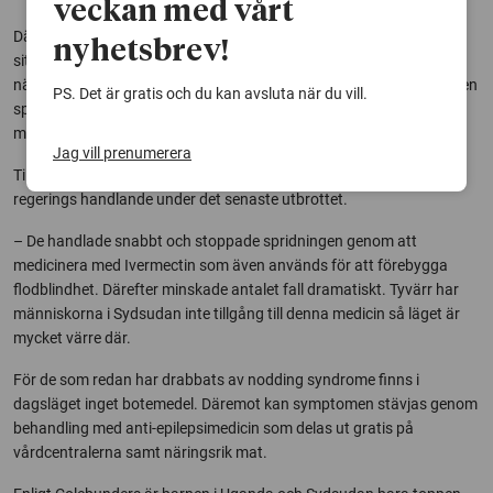
veckan med vårt
Däremot håller han med om att inbördeskriget förvärrade
nyhetsbrev!
situationen eftersom människor tvingades bo i trånga flyktingläger
nära floder med mycket knott som sprider parasiten. Matsituationen
PS. Det är gratis och du kan avsluta när du vill.
spelade också roll eftersom immunsystemet inte är lika starkt när
man är undernärd.
Jag vill prenumerera
Till skillnad från lokalbefolkningen berömmer han den ugandiska
regerings handlande under det senaste utbrottet.
– De handlade snabbt och stoppade spridningen genom att
medicinera med Ivermectin som även används för att förebygga
flodblindhet. Därefter minskade antalet fall dramatiskt. Tyvärr har
människorna i Sydsudan inte tillgång till denna medicin så läget är
mycket värre där.
För de som redan har drabbats av nodding syndrome finns i
dagsläget inget botemedel. Däremot kan symptomen stävjas genom
behandling med anti-epilepsimedicin som delas ut gratis på
vårdcentralerna samt näringsrik mat.