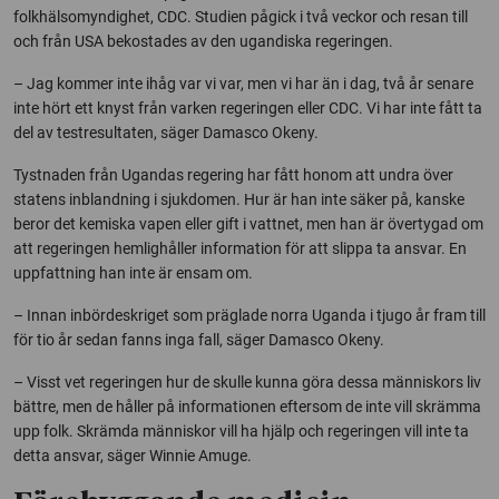
folkhälsomyndighet, CDC. Studien pågick i två veckor och resan till
och från USA bekostades av den ugandiska regeringen.
– Jag kommer inte ihåg var vi var, men vi har än i dag, två år senare
inte hört ett knyst från varken regeringen eller CDC. Vi har inte fått ta
del av testresultaten, säger Damasco Okeny.
Tystnaden från Ugandas regering har fått honom att undra över
statens inblandning i sjukdomen. Hur är han inte säker på, kanske
beror det kemiska vapen eller gift i vattnet, men han är övertygad om
att regeringen hemlighåller information för att slippa ta ansvar. En
uppfattning han inte är ensam om.
– Innan inbördeskriget som präglade norra Uganda i tjugo år fram till
för tio år sedan fanns inga fall, säger Damasco Okeny.
– Visst vet regeringen hur de skulle kunna göra dessa människors liv
bättre, men de håller på informationen eftersom de inte vill skrämma
upp folk. Skrämda människor vill ha hjälp och regeringen vill inte ta
detta ansvar, säger Winnie Amuge.