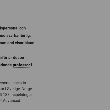
rdspersonal och
nd svårhanterlig.
tmanland visar bland
rför är det en
rädande
professor
i
ersonal spela in
r i Sverige, Norge
lt 188 inspelningar
 of Advanced