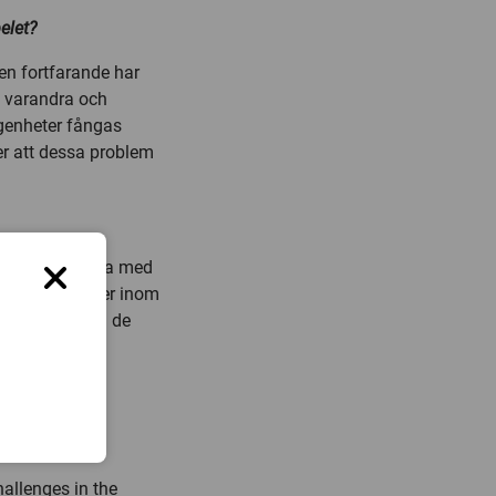
elet?
en fortfarande har
bi varandra och
lägenheter fångas
ser att dessa problem
och kommunicera med
märksammas mer inom
a och bekräfta de
enskap vid
dler@hb.se
allenges in the