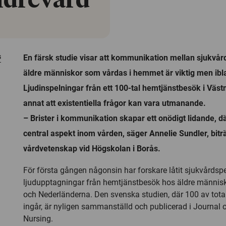
äldrevård
s
En färsk studie visar att kommunikation mellan sjukvå
äldre människor som vårdas i hemmet är viktig men ibla
Ljudinspelningar från ett 100-tal hemtjänstbesök i Väs
annat att existentiella frågor kan vara utmanande.
– Brister i kommunikation skapar ett onödigt lidande, dä
central aspekt inom vården, säger Annelie Sundler, bit
vårdvetenskap vid Högskolan i Borås.
För första gången någonsin har forskare låtit sjukvårdsp
ljudupptagningar från hemtjänstbesök hos äldre människo
och Nederländerna. Den svenska studien, där 100 av tota
ingår, är nyligen sammanställd och publicerad i Journal
Nursing.