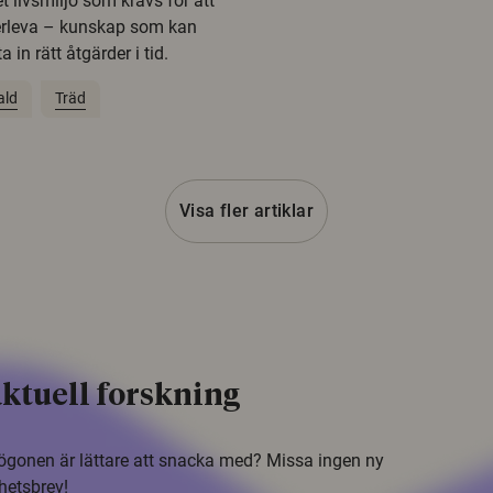
t livsmiljö som krävs för att
erleva – kunskap som kan
 in rätt åtgärder i tid.
ald
Träd
Visa fler artiklar
ktuell forskning
i ögonen är lättare att snacka med? Missa ingen ny
hetsbrev!