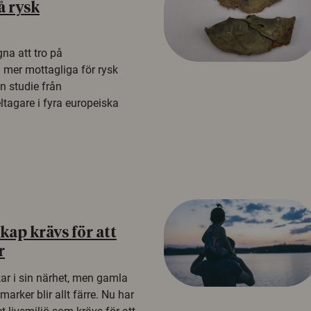
å rysk
na att tro på
a mer mottagliga för rysk
n studie från
tagare i fyra europeiska
ap krävs för att
r
kar i sin närhet, men gamla
rker blir allt färre. Nu har