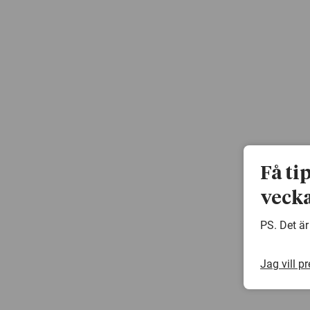
Få ti
vecka
PS. Det är
Jag vill p