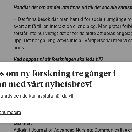
Handlar det om att det inte finns tid till det sociala samsp
– Det finns besök där man har tid för socialt umgänge m
svårt att få till en interaktion eller dialog. Man pratar för
förstår inte hur viktigt det är för de äldre att deras ange
upp. Det här gäller givetvis inte all vårdpersonal men vi 
finns.
Vad hoppas ni att forskningen ska leda till?
– Att vårdpersonal får utbildning i hur de kan bemöta 
ps om ny forskning tre gånger i
äldre i deras hem och att vikten av problematiken upp
n med vårt nyhetsbrev!
vården, också på ett organisatoriskt plan. Om vi kan möt
äldres hälsa kan vi också ge en bättre vård.
 gratis och du kan avsluta när du vill.
Kontakt:
Annelie Sundler, biträdande professor i vårdvet
Högskolan i Borås, tfn: 0709-242358, e-post:
annelie.sun
renumerera
Läs mer:
Atikeln i Journal of Advanced Nursing:
Communicative ch