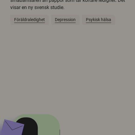
småbarnsåren än pappor som tar kortare ledighet. Det
visar en ny svensk studie.
Föräldraledighet
Depression
Psykisk hälsa