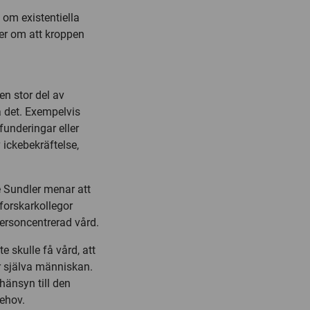
 om existentiella
ller om att kroppen
en stor del av
a det. Exempelvis
underingar eller
v ickebekräftelse,
e Sundler menar att
forskarkollegor
ersoncentrerad vård.
e skulle få vård, att
r själva människan.
hänsyn till den
ehov.