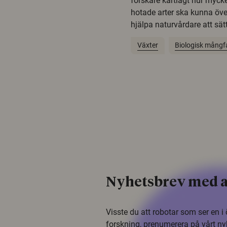
forskare kartlagt hur mycke
hotade arter ska kunna öv
hjälpa naturvårdare att sätta
Växter
Biologisk mångf
Nyhetsbrev med a
Visste du att robotar som ser en 
forskning, prenumerera på vårt ny