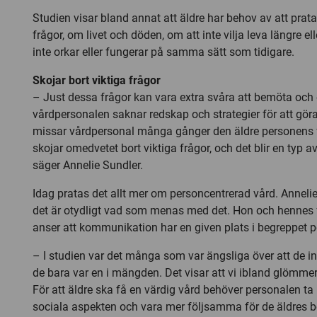
Studien visar bland annat att äldre har behov av att prata
frågor, om livet och döden, om att inte vilja leva längre e
inte orkar eller fungerar på samma sätt som tidigare.
Skojar bort viktiga frågor
– Just dessa frågor kan vara extra svåra att bemöta och 
vårdpersonalen saknar redskap och strategier för att gör
missar vårdpersonal många gånger den äldre personens f
skojar omedvetet bort viktiga frågor, och det blir en typ a
säger Annelie Sundler.
Idag pratas det allt mer om personcentrerad vård. Anneli
det är otydligt vad som menas med det. Hon och hennes 
anser att kommunikation har en given plats i begreppet p
– I studien var det många som var ängsliga över att de int
de bara var en i mängden. Det visar att vi ibland glömme
För att äldre ska få en värdig vård behöver personalen ta 
sociala aspekten och vara mer följsamma för de äldres b