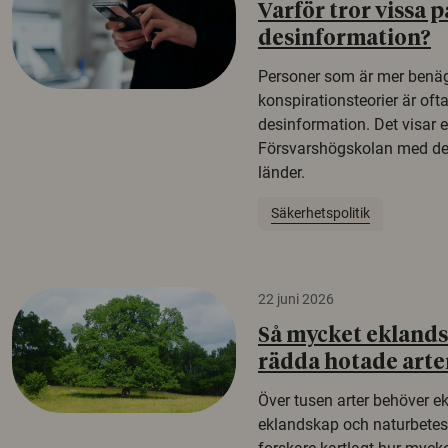
Varför tror vissa p
desinformation?
Personer som är mer benäg
konspirationsteorier är oft
desinformation. Det visar e
Försvarshögskolan med del
länder.
Säkerhetspolitik
22 juni 2026
Så mycket eklandsk
rädda hotade arte
Över tusen arter behöver e
eklandskap och naturbetesma