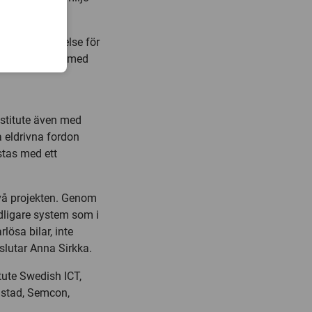
ättre förståelse för
ioner och möten med
Institute även med
la eldrivna fordon
stas med ett
vå projekten. Genom
ydligare system som i
lösa bilar, inte
vslutar Anna Sirkka.
tute Swedish ICT,
mstad, Semcon,