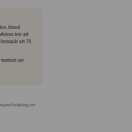
don, bland
otors tror att
förutspår att 75
testkört sin
 nyare forskning om