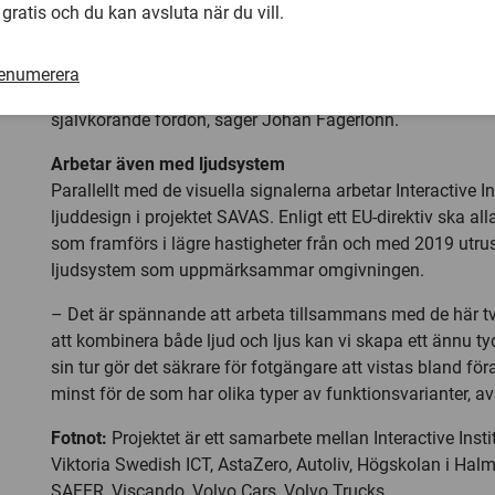
 gratis och du kan avsluta när du vill.
finns tillgänglig på testbanan.
– Testerna som nu utförs på AstaZero kommer ge oss en b
renumerera
hur gränssnittet skulle fungera i olika typer trafiksituat
självkörande fordon, säger Johan Fagerlönn.
Arbetar även med ljudsystem
Parallellt med de visuella signalerna arbetar Interactive 
ljuddesign i projektet SAVAS. Enligt ett EU-direktiv ska al
som framförs i lägre hastigheter från och med 2019 utru
ljudsystem som uppmärksammar omgivningen.
– Det är spännande att arbeta tillsammans med de här t
att kombinera både ljud och ljus kan vi skapa ett ännu t
sin tur gör det säkrare för fotgängare att vistas bland förar
minst för de som har olika typer av funktionsvarianter, a
Fotnot:
Projektet är ett samarbete mellan Interactive Insti
Viktoria Swedish ICT, AstaZero, Autoliv, Högskolan i Hal
SAFER, Viscando, Volvo Cars, Volvo Trucks.