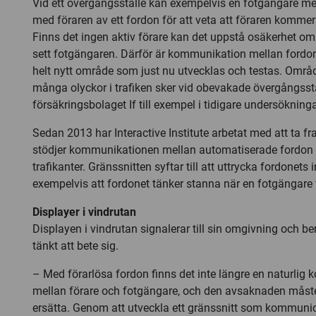
Vid ett övergångsställe kan exempelvis en fotgängare me
med föraren av ett fordon för att veta att föraren kommer a
Finns det ingen aktiv förare kan det uppstå osäkerhet om
sett fotgängaren. Därför är kommunikation mellan fordon
helt nytt område som just nu utvecklas och testas. Områ
många olyckor i trafiken sker vid obevakade övergångsst
försäkringsbolaget If till exempel i tidigare undersökninga
Sedan 2013 har Interactive Institute arbetat med att ta f
stödjer kommunikationen mellan automatiserade fordon 
trafikanter. Gränssnitten syftar till att uttrycka fordonets i
exempelvis att fordonet tänker stanna när en fotgängare v
Displayer i vindrutan
Displayen i vindrutan signalerar till sin omgivning och be
tänkt att bete sig.
– Med förarlösa fordon finns det inte längre en naturlig
mellan förare och fotgängare, och den avsaknaden måste
ersätta. Genom att utveckla ett gränssnitt som kommuni