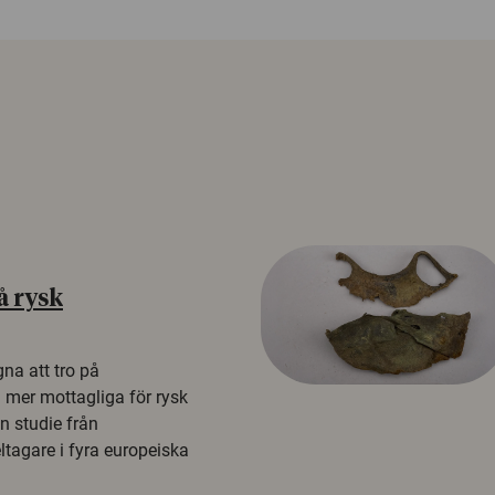
å rysk
na att tro på
a mer mottagliga för rysk
n studie från
tagare i fyra europeiska