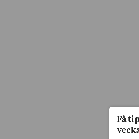
Få ti
vecka