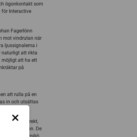
 och ögonkontakt som
för Interactive
Johan Fagerlönn
ken mot vindrutan när
ra ljussignalerna i
naturligt att rikta
möjligt att ha ett
nkräktar på
n att rulla på en
as in och utsättas
s signaler korrekt,
 förarlöst fordon. De
r en hel stadsmiljö