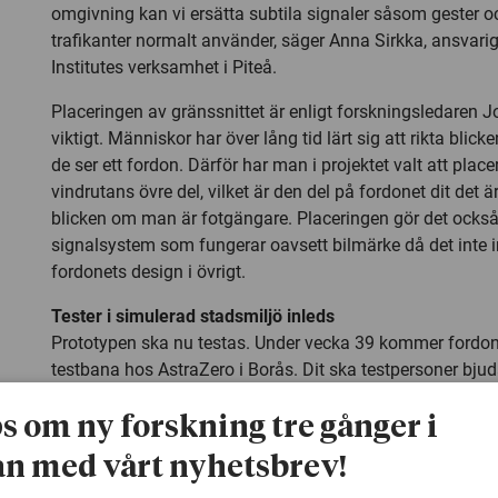
omgivning kan vi ersätta subtila signaler såsom gester
trafikanter normalt använder, säger Anna Sirkka, ansvarig 
Institutes verksamhet i Piteå.
Placeringen av gränssnittet är enligt forskningsledaren 
viktigt. Människor har över lång tid lärt sig att rikta blic
de ser ett fordon. Därför har man i projektet valt att place
vindrutans övre del, vilket är den del på fordonet dit det är 
blicken om man är fotgängare. Placeringen gör det också 
signalsystem som fungerar oavsett bilmärke då det inte i
fordonets design i övrigt.
Tester i simulerad stadsmiljö inleds
Prototypen ska nu testas. Under vecka 39 kommer fordone
testbana hos AstraZero i Borås. Dit ska testpersoner bjud
för ett möte med ett fordon.
ps om ny forskning tre gånger i
Tidigare tester har visat att människor tolkade prototypen
n med vårt nyhetsbrev!
vilket bidrog till en bättre upplevelse vid ett möte med ett
nya testerna ska ske i en mer verklighetslik omgivning dä