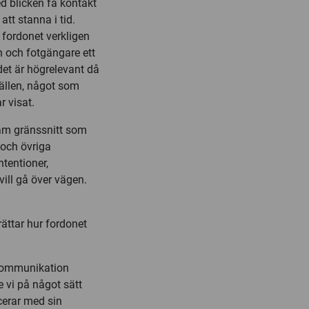
d blicken få kontakt
tt stanna i tid.
 fordonet verkligen
 och fotgängare ett
det är högrelevant då
ällen, något som
r visat.
ram gränssnitt som
och övriga
ntentioner,
ill gå över vägen.
rättar hur fordonet
 kommunikation
 vi på något sätt
cerar med sin