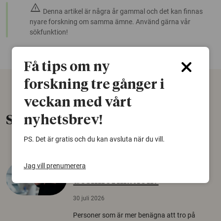
warning
Denna artikel är några år gammal och det kan finnas
nyare forskning om samma ämne. Använd gärna vår
sökfunktion!
Få tips om ny
forskning tre gånger i
veckan med vårt
Senaste nytt
nyhetsbrev!
PS. Det är gratis och du kan avsluta när du vill.
Jag vill prenumerera
Varför tror vissa på rysk
desinformation?
30 juli 2026
Personer som är mer benägna att tro på