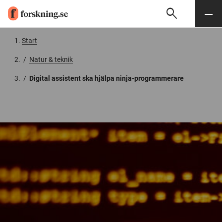
search
Sök
Meny
Gå till innehåll
Start
/
Natur & teknik
/
Digital assistent ska hjälpa ninja-programmerare