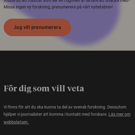
Visste du att robotar som ser en i ögonen är lättare att snacka med?
Missa ingen ny forskning, prenumerera på vårt nyhetsbrev!
Jag vill prenumerera
För dig som vill veta
Vi finns för att du ska kunna ta del av svensk forskning. Dessutom
hjälper vi journalister att komma i kontakt med forskare.
Läs mer om
webbplatsen.