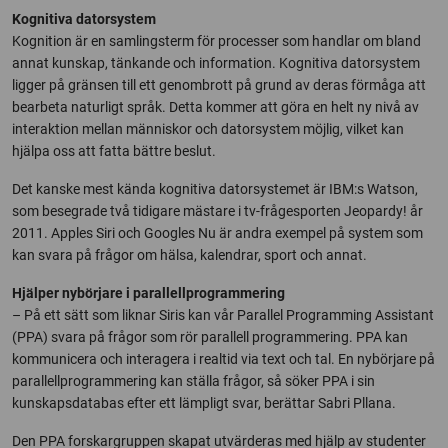
Kognitiva datorsystem
Kognition är en samlingsterm för processer som handlar om bland
annat kunskap, tänkande och information. Kognitiva datorsystem
ligger på gränsen till ett genombrott på grund av deras förmåga att
bearbeta naturligt språk. Detta kommer att göra en helt ny nivå av
interaktion mellan människor och datorsystem möjlig, vilket kan
hjälpa oss att fatta bättre beslut.
Det kanske mest kända kognitiva datorsystemet är IBM:s Watson,
som besegrade två tidigare mästare i tv-frågesporten Jeopardy! år
2011. Apples Siri och Googles Nu är andra exempel på system som
kan svara på frågor om hälsa, kalendrar, sport och annat.
Hjälper nybörjare i parallellprogrammering
– På ett sätt som liknar Siris kan vår Parallel Programming Assistant
(PPA) svara på frågor som rör parallell programmering. PPA kan
kommunicera och interagera i realtid via text och tal. En nybörjare på
parallellprogrammering kan ställa frågor, så söker PPA i sin
kunskapsdatabas efter ett lämpligt svar, berättar Sabri Pllana.
Den PPA forskargruppen skapat utvärderas med hjälp av studenter