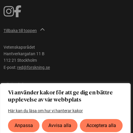
Tillbaka till toppen
Vetenskapsrådet
Hantverkargatan 11 B
112 21 Stockholm
E-post:
red@forskning.se
Tillgänglighet
Vi använder kakor för att ge dig en bättre
upplevelse av vår webbplats
Ett initiativ av
Vetenskapsrådet
Här kan du läsa om hur vi hanterar kakor
Anpassa
Avvisa alla
Acceptera alla