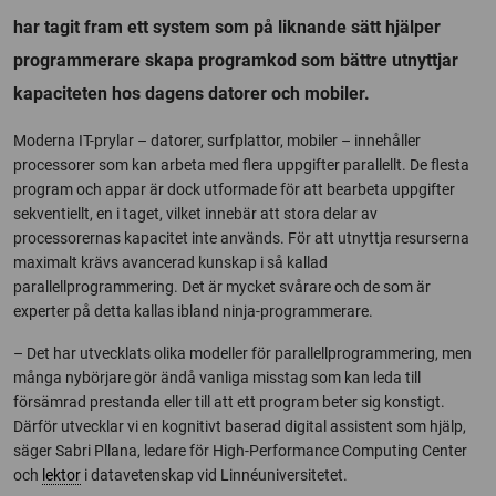
har tagit fram ett system som på liknande sätt hjälper
programmerare skapa programkod som bättre utnyttjar
kapaciteten hos dagens datorer och mobiler.
Moderna IT-prylar – datorer, surfplattor, mobiler – innehåller
processorer som kan arbeta med flera uppgifter parallellt. De flesta
program och appar är dock utformade för att bearbeta uppgifter
sekventiellt, en i taget, vilket innebär att stora delar av
processorernas kapacitet inte används. För att utnyttja resurserna
maximalt krävs avancerad kunskap i så kallad
parallellprogrammering. Det är mycket svårare och de som är
experter på detta kallas ibland ninja-programmerare.
– Det har utvecklats olika modeller för parallellprogrammering, men
många nybörjare gör ändå vanliga misstag som kan leda till
försämrad prestanda eller till att ett program beter sig konstigt.
Därför utvecklar vi en kognitivt baserad digital assistent som hjälp,
säger Sabri Pllana, ledare för High-Performance Computing Center
och
lektor
i datavetenskap vid Linnéuniversitetet.