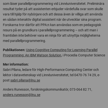
som läser parallellprogrammering vid Linnéuniversitetet. Preliminära
resultat tyder på att assistenten erbjuder värdefulla svar som skulle
vara till hjälp för nybörjare och att dessa även är villiga att använda
en sådan interaktiv digital assistent när de utvecklar sina program.
Forskarna tror därför att PPA:n kan användas som en pedagogisk
resurs på en grundkurs i parallellprogrammering – och att man i
framtiden inte behöver vara en ninja för att utnyttja möjligheterna
med parallellprogrammering.
Publikationen:
Using Cognitive Computing for Learning Parallel
Programming: An IBM Watson Solution
, i Procedia Computer Science
Mer information:
Sabri Pllana, ledare för High-Performance Computing Center och
lektor i datavetenskap vid Linnéuniversitetet, tel 0470-76 74 29, e-
post
sabri.pllana@lnu.se
Anders Runesson, forskningskommunikatör, 073-064 82 71,
anders.runesson@lnu.se