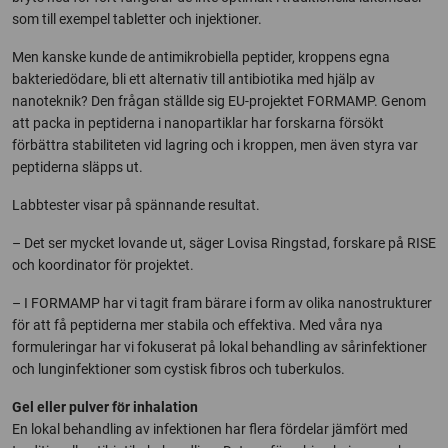
som till exempel tabletter och injektioner.
Men kanske kunde de antimikrobiella peptider, kroppens egna
bakteriedödare, bli ett alternativ till antibiotika med hjälp av
nanoteknik? Den frågan ställde sig EU-projektet FORMAMP. Genom
att packa in peptiderna i nanopartiklar har forskarna försökt
förbättra stabiliteten vid lagring och i kroppen, men även styra var
peptiderna släpps ut.
Labbtester visar på spännande resultat.
– Det ser mycket lovande ut, säger Lovisa Ringstad, forskare på RISE
och koordinator för projektet.
– I FORMAMP har vi tagit fram bärare i form av olika nanostrukturer
för att få peptiderna mer stabila och effektiva. Med våra nya
formuleringar har vi fokuserat på lokal behandling av sårinfektioner
och lunginfektioner som cystisk fibros och tuberkulos.
Gel eller pulver för inhalation
En lokal behandling av infektionen har flera fördelar jämfört med