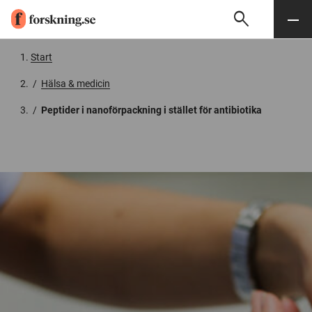
search
Sök
Meny
Gå till innehåll
Start
/
Hälsa & medicin
/
Peptider i nanoförpackning i stället för antibiotika