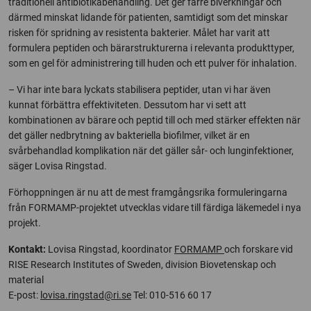
traditionell antibiotikabehandling. Det ger färre biverkningar och
därmed minskat lidande för patienten, samtidigt som det minskar
risken för spridning av resistenta bakterier. Målet har varit att
formulera peptiden och bärarstrukturerna i relevanta produkttyper,
som en gel för administrering till huden och ett pulver för inhalation.
– Vi har inte bara lyckats stabilisera peptider, utan vi har även
kunnat förbättra effektiviteten. Dessutom har vi sett att
kombinationen av bärare och peptid till och med stärker effekten när
det gäller nedbrytning av bakteriella biofilmer, vilket är en
svårbehandlad komplikation när det gäller sår- och lunginfektioner,
säger Lovisa Ringstad.
Förhoppningen är nu att de mest framgångsrika formuleringarna
från FORMAMP-projektet utvecklas vidare till färdiga läkemedel i nya
projekt.
Kontakt:
Lovisa Ringstad, koordinator
FORMAMP
och forskare vid
RISE Research Institutes of Sweden, division Biovetenskap och
material
E-post:
lovisa.ringstad@ri.se
Tel: 010-516 60 17