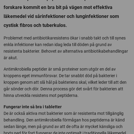
forskare kommit en bra bit på vägen mot effektiva
läkemedel vid sårinfektioner och lunginfektioner som
cystisk fibros och tuberkulos.
Problemet med antibiotikaresistens ökar i snabb takt och till synes
enkla infektioner kan redan idag leda till döden på grund av
resistenta bakterier. Behovet av alternativa antibiotikabehandlingar
är akut.
Antimikrobiella peptider är små proteiner som utgör en del av
kroppens eget immunförsvar. De tar snabbt död på bakterier i
kroppen genom att slå hål på bakteriens skal, vilket leder till att den
går sönder och dör. Denna process gör det svårt för bakterien att
hinna utveckla resistens mot peptiderna.
Fungerar inte så bra i tabletter
De är också aktiva mot bakterier som är resistenta mot tillgänglig
behandling. Den antimikrobiella förmågan hos peptiderna är känd
sedan länge, men på grund av att de ofta är mycket känsliga och
bryts ned för fort fungerar de inte optimalt i traditionella läkemedel