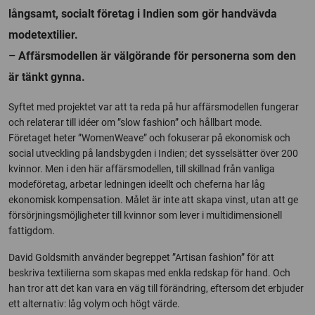
långsamt, socialt företag i Indien som gör handvävda
modetextilier.
– Affärsmodellen är välgörande för personerna som den
är tänkt gynna.
Syftet med projektet var att ta reda på hur affärsmodellen fungerar
och relaterar till idéer om ”slow fashion” och hållbart mode.
Företaget heter ”WomenWeave” och fokuserar på ekonomisk och
social utveckling på landsbygden i Indien; det sysselsätter över 200
kvinnor. Men i den här affärsmodellen, till skillnad från vanliga
modeföretag, arbetar ledningen ideellt och cheferna har låg
ekonomisk kompensation. Målet är inte att skapa vinst, utan att ge
försörjningsmöjligheter till kvinnor som lever i multidimensionell
fattigdom.
David Goldsmith använder begreppet ”Artisan fashion” för att
beskriva textilierna som skapas med enkla redskap för hand. Och
han tror att det kan vara en väg till förändring, eftersom det erbjuder
ett alternativ: låg volym och högt värde.