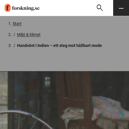
search
Sök
Meny
Gå till innehåll
Start
/
Miljö & klimat
/
Handvävt i Indien – ett steg mot hållbart mode