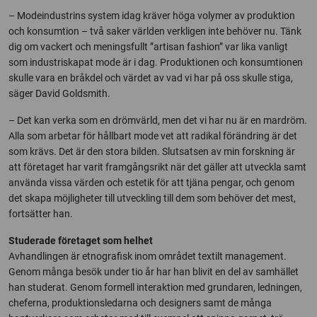
– Modeindustrins system idag kräver höga volymer av produktion
och konsumtion – två saker världen verkligen inte behöver nu. Tänk
dig om vackert och meningsfullt ”artisan fashion” var lika vanligt
som industriskapat mode är i dag. Produktionen och konsumtionen
skulle vara en bråkdel och värdet av vad vi har på oss skulle stiga,
säger David Goldsmith.
– Det kan verka som en drömvärld, men det vi har nu är en mardröm.
Alla som arbetar för hållbart mode vet att radikal förändring är det
som krävs. Det är den stora bilden. Slutsatsen av min forskning är
att företaget har varit framgångsrikt när det gäller att utveckla samt
använda vissa värden och estetik för att tjäna pengar, och genom
det skapa möjligheter till utveckling till dem som behöver det mest,
fortsätter han.
Studerade företaget som helhet
Avhandlingen är etnografisk inom området textilt management.
Genom många besök under tio år har han blivit en del av samhället
han studerat. Genom formell interaktion med grundaren, ledningen,
cheferna, produktionsledarna och designers samt de många