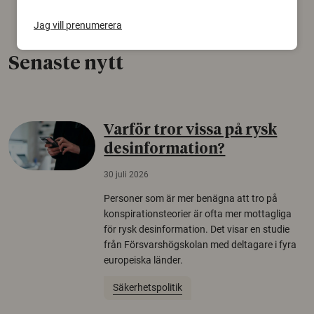
Jag vill prenumerera
Senaste nytt
Varför tror vissa på rysk
desinformation?
30 juli 2026
Personer som är mer benägna att tro på
konspirationsteorier är ofta mer mottagliga
för rysk desinformation. Det visar en studie
från Försvarshögskolan med deltagare i fyra
europeiska länder.
Säkerhetspolitik