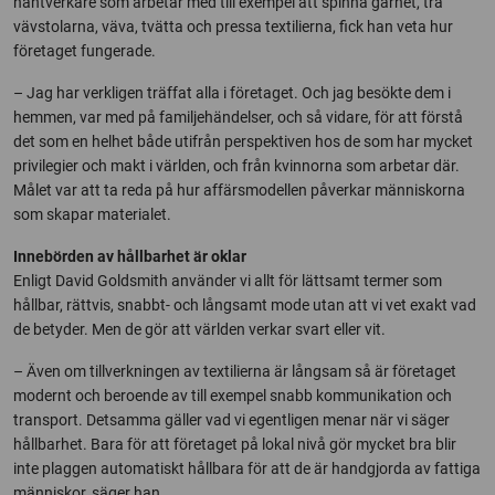
hantverkare som arbetar med till exempel att spinna garnet, trä
vävstolarna, väva, tvätta och pressa textilierna, fick han veta hur
företaget fungerade.
– Jag har verkligen träffat alla i företaget. Och jag besökte dem i
hemmen, var med på familjehändelser, och så vidare, för att förstå
det som en helhet både utifrån perspektiven hos de som har mycket
privilegier och makt i världen, och från kvinnorna som arbetar där.
Målet var att ta reda på hur affärsmodellen påverkar människorna
som skapar materialet.
Innebörden av hållbarhet är oklar
Enligt David Goldsmith använder vi allt för lättsamt termer som
hållbar, rättvis, snabbt- och långsamt mode utan att vi vet exakt vad
de betyder. Men de gör att världen verkar svart eller vit.
– Även om tillverkningen av textilierna är långsam så är företaget
modernt och beroende av till exempel snabb kommunikation och
transport. Detsamma gäller vad vi egentligen menar när vi säger
hållbarhet. Bara för att företaget på lokal nivå gör mycket bra blir
inte plaggen automatiskt hållbara för att de är handgjorda av fattiga
människor, säger han.