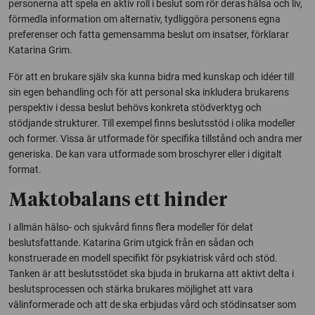
personerna att spela en aktiv roll i beslut som rör deras hälsa och liv,
förmedla information om alternativ, tydliggöra personens egna
preferenser och fatta gemensamma beslut om insatser, förklarar
Katarina Grim.
För att en brukare själv ska kunna bidra med kunskap och idéer till
sin egen behandling och för att personal ska inkludera brukarens
perspektiv i dessa beslut behövs konkreta stödverktyg och
stödjande strukturer. Till exempel finns beslutsstöd i olika modeller
och former. Vissa är utformade för specifika tillstånd och andra mer
generiska. De kan vara utformade som broschyrer eller i digitalt
format.
Maktobalans ett hinder
I allmän hälso- och sjukvård finns flera modeller för delat
beslutsfattande. Katarina Grim utgick från en sådan och
konstruerade en modell specifikt för psykiatrisk vård och stöd.
Tanken är att beslutsstödet ska bjuda in brukarna att aktivt delta i
beslutsprocessen och stärka brukares möjlighet att vara
välinformerade och att de ska erbjudas vård och stödinsatser som