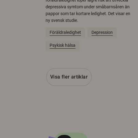
föräldraledighet löper lägre risk att utveckla
depressiva symtom under småbarnsåren än
pappor som tar kortare ledighet. Det visar en
ny svensk studie.
Föräldraledighet
Depression
Psykisk hälsa
Visa fler artiklar