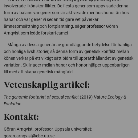
involverade i könskonflikter. De flesta gener som uppvisade denna
form av balans var gener som är aktiverade mer hos honor än hos
hanar och var gener vi sedan tidigare vet påverkar
ämnesomsättning och fortplantning, säger
professor
Göran
Arnqvist som ledde forskarteamet.
– Många av dessa gener är av grundläggande betydelse för hanliga
och honliga livshistorier, så denna form av genetisk konflikt mellan
könen verkar på ett viktigt sätt bidra till upprätthållandet av genetisk
variation. Skillnader mellan hanar och honor hjälper uppenbarligen
till med att skapa genetisk mångfald.
Vetenskaplig artikel:
The genomic footprint of sexual conflict
(2019)
Nature Ecology &
Evolution
Kontakt:
Göran Arnqvist, professor, Uppsala universitet:
goran.arnqvist@ebc.uu.se