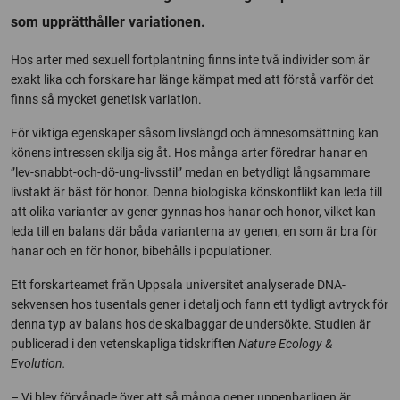
som upprätthåller variationen.
Hos arter med sexuell fortplantning finns inte två individer som är
exakt lika och forskare har länge kämpat med att förstå varför det
finns så mycket genetisk variation.
För viktiga egenskaper såsom livslängd och ämnesomsättning kan
könens intressen skilja sig åt. Hos många arter föredrar hanar en
”lev-snabbt-och-dö-ung-livsstil” medan en betydligt långsammare
livstakt är bäst för honor. Denna biologiska könskonflikt kan leda till
att olika varianter av gener gynnas hos hanar och honor, vilket kan
leda till en balans där båda varianterna av genen, en som är bra för
hanar och en för honor, bibehålls i populationer.
Ett forskarteamet från Uppsala universitet analyserade DNA-
sekvensen hos tusentals gener i detalj och fann ett tydligt avtryck för
denna typ av balans hos de skalbaggar de undersökte. Studien är
publicerad i den vetenskapliga tidskriften
Nature Ecology &
Evolution.
– Vi blev förvånade över att så många gener uppenbarligen är