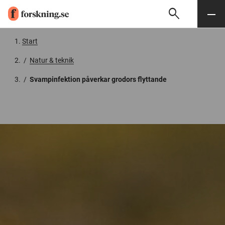
search
Sök
Meny
Gå till innehåll
Start
/
Natur & teknik
/
Svampinfektion påverkar grodors flyttande