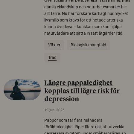
Över tusen arter behöver ekar i sin närhet, men
gamla eklandskap och naturbetesmarker blir
allt färre. Nu har forskare kartlagt hur mycket
livsmiljö som krävs för att hotade arter ska
kunna överleva – kunskap som kan hjälpa
naturvårdare att sätta in rätt åtgärder i tid.
Växter
Biologisk mångfald
Träd
Längre pappaledighet
kopplas till lägre risk för
depression
19 juni 2026
Pappor som tar flera månaders
föräldraledighet löper lägre risk att utveckla
depressiva symtom under småbarnsåren än