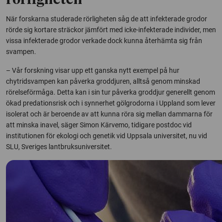
rörligheten
När forskarna studerade rörligheten såg de att infekterade grodor
rörde sig kortare sträckor jämfört med icke-infekterade individer, men
vissa infekterade grodor verkade dock kunna återhämta sig från
svampen.
– Vår forskning visar upp ett ganska nytt exempel på hur
chytridsvampen kan påverka groddjuren, alltså genom minskad
rörelseförmåga. Detta kan i sin tur påverka groddjur generellt genom
ökad predationsrisk och i synnerhet gölgrodorna i Uppland som lever
isolerat och är beroende av att kunna röra sig mellan dammarna för
att minska inavel, säger Simon Kärvemo, tidigare postdoc vid
institutionen för ekologi och genetik vid Uppsala universitet, nu vid
SLU, Sveriges lantbruksuniversitet.