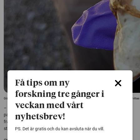
Få tips om ny
forskning tre gånger i
Gölgroda som topsas i samband med forskning om hur grodornas rörlighet påverkas om de smittas a
veckan med vårt
– Den här forskningen visar upp ett ganska nytt exempel på hur en
patogen kan påverka groddjur. Det kan få negativa konsekvenser,
nyhetsbrev!
framförallt eftersom migrationer är mycket viktiga för att behålla
struktur i gölgrodans populationer, säger Simon Kärvemo.
PS. Det är gratis och du kan avsluta när du vill.