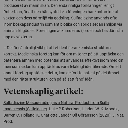
producerat av människan. Den enda rimliga förklaringen, enligt
Robertson, är att den här syntetiska föreningen har kontaminerat
växten och dess närmiljö via gödsling. Sulfadiazine används ofta
inom boskapsindustrin som antibiotika och sprids sedan i miljön via
animaliskt gödsel. Föreningen ackumuleras i jorden och tas därifrån
upp av växterna.
– Det är så otroligt viktigt att vi identifierar kemiska strukturer
korrekt. Medicinska företag kan förlora miljoner på att upptäcka och
patentera ämnen med potential att användas effektivt inom medicin,
men som sedan kan upptäcktas vara felaktigt identifierade. Om ett
annat företag upptäcker detta, kan de fort ta patent på det ämnet
med den rätta strukturen, och på så sätt ”sno” idén.
Vetenskaplig artikel:
Sulfadiazine Masquerading as a Natural Product from Scilla
madeirensis (Scilloideae)
. Luke P Robertson, Lindon W. K. Moodie,
Darren C. Holland, K. Charlotte Jandér, Ulf Göransson (2020) J. Nat.
Prod.