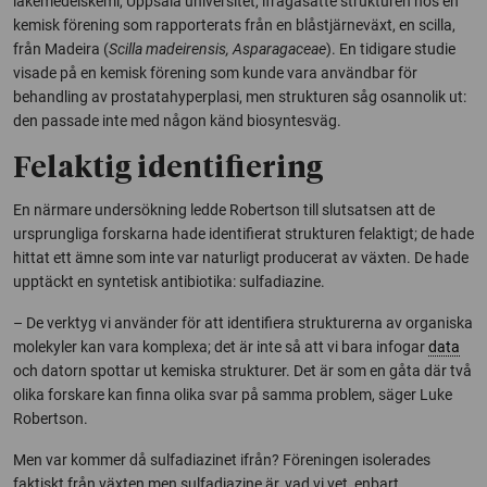
läkemedelskemi, Uppsala universitet, ifrågasatte strukturen hos en
kemisk förening som rapporterats från en blåstjärneväxt, en scilla,
från Madeira (
Scilla madeirensis, Asparagaceae
). En tidigare studie
visade på en kemisk förening som kunde vara användbar för
behandling av prostatahyperplasi, men strukturen såg osannolik ut:
den passade inte med någon känd biosyntesväg.
Felaktig identifiering
En närmare undersökning ledde Robertson till slutsatsen att de
ursprungliga forskarna hade identifierat strukturen felaktigt; de hade
hittat ett ämne som inte var naturligt producerat av växten. De hade
upptäckt en syntetisk antibiotika: sulfadiazine.
– De verktyg vi använder för att identifiera strukturerna av organiska
molekyler kan vara komplexa; det är inte så att vi bara infogar
data
och datorn spottar ut kemiska strukturer. Det är som en gåta där två
olika forskare kan finna olika svar på samma problem, säger Luke
Robertson.
Men var kommer då sulfadiazinet ifrån? Föreningen isolerades
faktiskt från växten men sulfadiazine är, vad vi vet, enbart