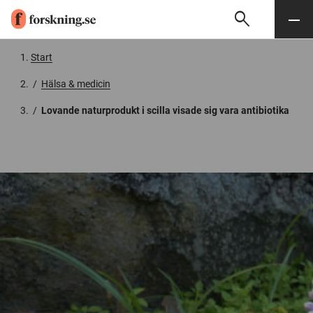
search
Sök
Meny
Gå till innehåll
Start
/
Hälsa & medicin
/
Lovande naturprodukt i scilla visade sig vara antibiotika