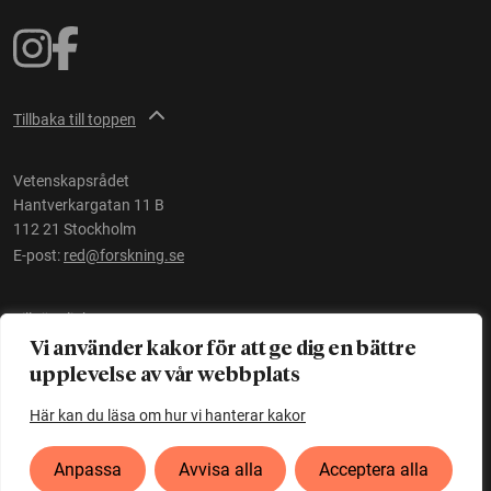
Tillbaka till toppen
Vetenskapsrådet
Hantverkargatan 11 B
112 21 Stockholm
E-post:
red@forskning.se
Tillgänglighet
Vi använder kakor för att ge dig en bättre
upplevelse av vår webbplats
Ett initiativ av
Vetenskapsrådet
Här kan du läsa om hur vi hanterar kakor
Anpassa
Avvisa alla
Acceptera alla