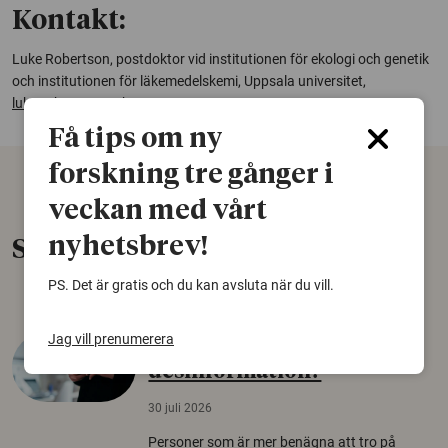
Kontakt:
Luke Robertson, postdoktor vid institutionen för ekologi och genetik
och institutionen för läkemedelskemi, Uppsala universitet,
luke.robertson@ebc.uu.se
Få tips om ny
forskning tre gånger i
veckan med vårt
nyhetsbrev!
Senaste nytt
PS. Det är gratis och du kan avsluta när du vill.
Jag vill prenumerera
Varför tror vissa på rysk
desinformation?
30 juli 2026
Personer som är mer benägna att tro på