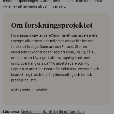
minskar exponeringen av krom, men då måste man först förstå
vikten av att använda utrustningen rätt.
Om forskningsprojektet
Forskningsprojektet SafeChrom är ett samarbete mellan
Sveriges alla arbets- och miljömedicinska kliniker och
forskare i Sverige, Danmark och Finland. Studien
undersöker exponering för sexvärt krom, Cr(VI), på 15
arbetsplatser i Sverige. Luftprovtagning, blod- och
urinprover har gjorts på 116 arbetstagare som vid
tidpunkten arbetade inom stålproduktion, svetsning och
bearbetning i rostfritt stål, ytbehandling och kemisk
processindustri.
Källa: Lunds universitet
Läs också
:
Återhämtning livsviktigt för skiftarbetare