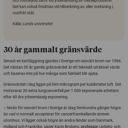
och rostskydd samt vid ytbehandling av metallprodukter.
Det kan också frisättas vid tillverkning av, eller svetsning i,
rostfritt stål.
Källa: Lunds universitet
30 år gammalt gränsvärde
Senast en kartläggning gjordes i Sverige om sexvärt krom var 1996.
Det nästan 30 år gamla gränsvärdet är ett tekniskt uträknat värde
och baseras inte på hur många som faktiskt blir sjuka.
Gränsvärdet i dag ligger på fem mikrogram per kubikmeter luft. Det
motsvarar 20 extra lungcancerfall per 1 000 exponerade arbetare
efter 40 års yrkesmässig exponering.
– Nivån för sexvärt krom i Sverige är idag femhundra gånger högre
än vad vi normalt accepterar för cancerframkallande ämnen
utomhus. Vi ligger också högre än andra länder som Danmark,
Holland och Frankrike, säger Karin Broberg,
professor
i arbets- och