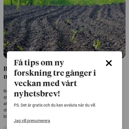
Få tips om ny
Bekämpningsmedel kan skada livet i
forskning tre gånger i
marken
veckan med vårt
Bekämpningsmedel kan påverka markens ekosystem, enligt en
nyhetsbrev!
studie där forskare undersökt jord från 26 länder i Europa. De fann
att 70 procent av jordproverna var kontaminerade, något som kan
PS. Det är gratis och du kan avsluta när du vill.
störa nyttiga organismer i marken och försämra jordens naturliga
bördighet.
Jag vill prenumerera