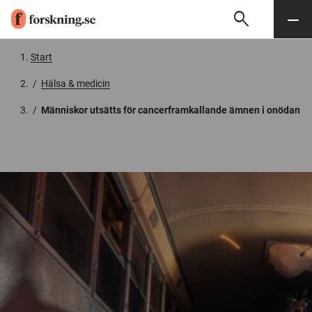
search
Sök
Meny
Gå till innehåll
Start
/
Hälsa & medicin
/
Människor utsätts för cancerframkallande ämnen i onödan