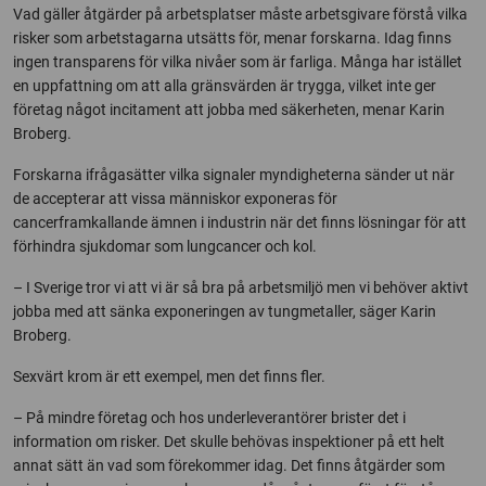
Vad gäller åtgärder på arbetsplatser måste arbetsgivare förstå vilka
risker som arbetstagarna utsätts för, menar forskarna. Idag finns
ingen transparens för vilka nivåer som är farliga. Många har istället
en uppfattning om att alla gränsvärden är trygga, vilket inte ger
företag något incitament att jobba med säkerheten, menar Karin
Broberg.
Forskarna ifrågasätter vilka signaler myndigheterna sänder ut när
de accepterar att vissa människor exponeras för
cancerframkallande ämnen i industrin när det finns lösningar för att
förhindra sjukdomar som lungcancer och kol.
– I Sverige tror vi att vi är så bra på arbetsmiljö men vi behöver aktivt
jobba med att sänka exponeringen av tungmetaller, säger Karin
Broberg.
Sexvärt krom är ett exempel, men det finns fler.
– På mindre företag och hos underleverantörer brister det i
information om risker. Det skulle behövas inspektioner på ett helt
annat sätt än vad som förekommer idag. Det finns åtgärder som