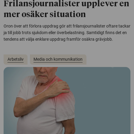
Frilansjournalister upplever en
mer osäker situation
Oron över att förlora uppdrag gör att frilansjournalister oftare tackar
ja till jobb trots sjukdom eller överbelastning. Samtidigt finns det en
tendens att välja enklare uppdrag framför osäkra grävjobb.
Arbetsliv
Media och kommunikation