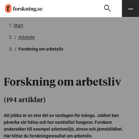
search
Sök
Meny
Gå till innehåll
Start
/
Arbetsliv
/
Forskning om arbetsliv
Forskning om arbetsliv
(194 artiklar)
Att jobba är en stor del av vardagen för många. Jobbet kan
påverka vår hälsa och hur samhället fungerar. Forskare
undersöker till exempel arbetsmiljö, stress och jämställdhet.
Här hittar du forskningsresultat om arbetsliv.