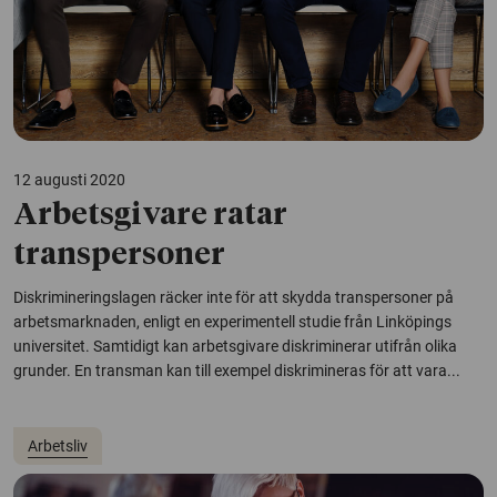
12 augusti 2020
Arbetsgivare ratar
transpersoner
Diskrimineringslagen räcker inte för att skydda transpersoner på
arbetsmarknaden, enligt en experimentell studie från Linköpings
universitet. Samtidigt kan arbetsgivare diskriminerar utifrån olika
grunder. En transman kan till exempel diskrimineras för att vara...
Arbetsliv