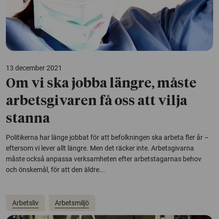
13 december 2021
Om vi ska jobba längre, måste
arbetsgivaren få oss att vilja
stanna
Politikerna har länge jobbat för att befolkningen ska arbeta fler år –
eftersom vi lever allt längre. Men det räcker inte. Arbetsgivarna
måste också anpassa verksamheten efter arbetstagarnas behov
och önskemål, för att den äldre...
Arbetsliv
Arbetsmiljö