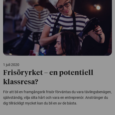
1 juli 2020
Frisöryrket – en potentiell
klassresa?
För att bli en framgångsrik frisör förväntas du vara tävlingsbenägen,
självständig, vilja slita hårt och vara en entreprenör. Anstränger du
dig tillräckligt mycket kan du bli en av de bästa.