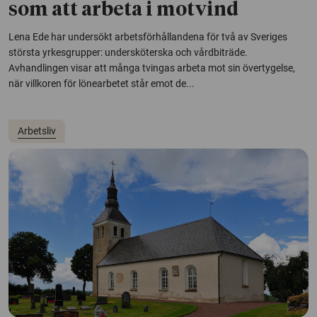
som att arbeta i motvind
Lena Ede har undersökt arbetsförhållandena för två av Sveriges
största yrkesgrupper: undersköterska och vårdbiträde.
Avhandlingen visar att många tvingas arbeta mot sin övertygelse,
när villkoren för lönearbetet står emot de...
Arbetsliv