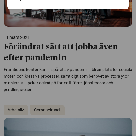
11 mars 2021
Förändrat sätt att jobba även
efter pandemin
Framtidens kontor kan - i spåret av pandemin - bli en plats för sociala
möten och kreativa processer, samtidigt som behovet av stora ytor
minskar. Allt pekar också på fortsatt färre tjänsteresor och
pendlingsresor.
Arbetsliv
Coronaviruset