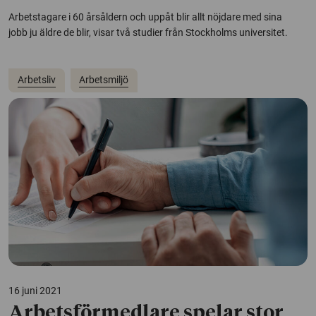
Arbetstagare i 60 årsåldern och uppåt blir allt nöjdare med sina
jobb ju äldre de blir, visar två studier från Stockholms universitet.
Arbetsliv
Arbetsmiljö
16 juni 2021
Arbetsförmedlare spelar stor