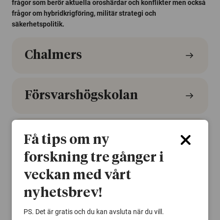
frågor som berör aktuella oroshärdar och konflikter men också
frågor om hybridkrigföring, militär strategi och
säkerhetspolitik.
Chalmers
Försvarshögskolan
Lunds universitet
Få tips om ny
forskning tre gånger i
veckan med vårt
Uppsala universitet
nyhetsbrev!
Alla forskarlistor
PS. Det är gratis och du kan avsluta när du vill.