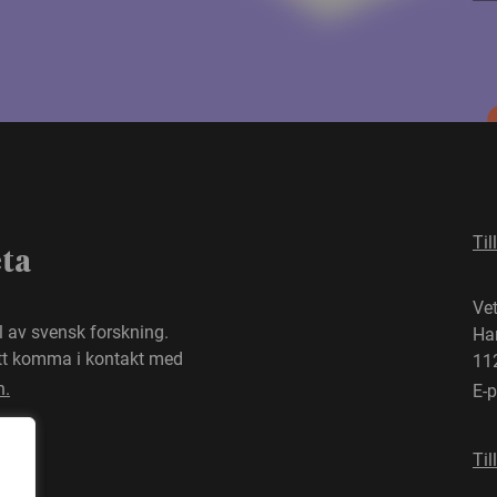
Til
eta
Ve
el av svensk forskning.
Ha
att komma i kontakt med
11
n.
E-
Til