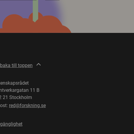
lbaka till toppen
tenskapsrådet
ntverkargatan 11 B
2 21 Stockholm
post:
red@forskning.se
lgänglighet