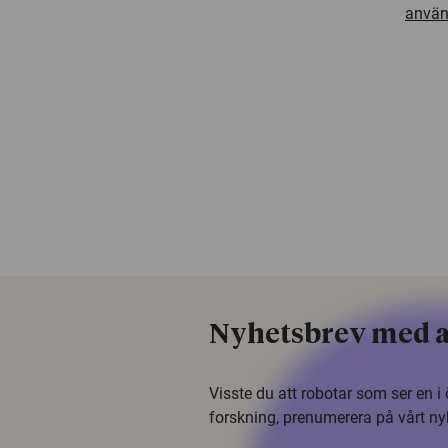
använ
Nyhetsbrev med a
Visste du att robotar som ser en 
forskning, prenumerera på vårt ny