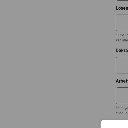
Löse
OBS! Lö
kan inte
Bekrä
Arbet
Med hjä
eller Fr
Jag