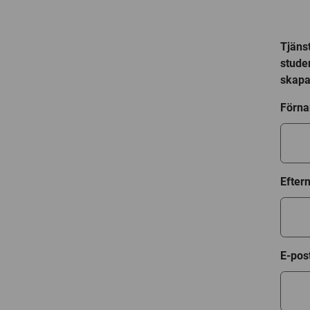
Tjänst
stude
skapa 
Förn
Efte
E-pos