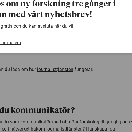
ps om ny forskning tre gånger i
 godkänner användarvillkoren (öppnas i ny flik)
n med vårt nyhetsbrev!
 gratis och du kan avsluta när du vill.
renumerera
an du läsa om hur
journalisttjänsten
fungerar.
 du kommunikatör?
r du som kommunikatör med att göra forskning tillgänglig och v
med i nätverket bakom journalisttjänsten?
Här skapar du