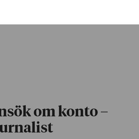
nsök om konto –
urnalist