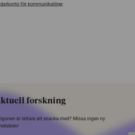
darkonto för kommunikatörer
.
ktuell forskning
i ögonen är lättare att snacka med? Missa ingen ny
hetsbrev!