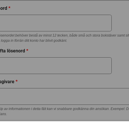
nord
*
senordet behöver bestå av minst 12 tecken, både små och stora bokstäver samt sif
 logga in förrän ditt konto har blivit godkänt.
fta lösenord
*
sgivare
*
lp av informationen i detta fält kan vi snabbare godkänna din ansökan. Exempel: 
ilans.
 har läst och förstår hur mina personuppgifter hanteras (öppnas