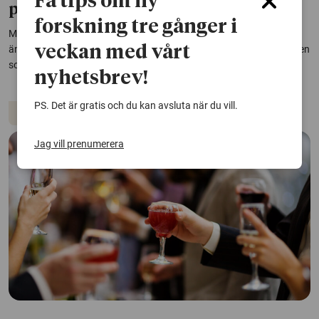
Få tips om ny
pandemin
forskning tre gånger i
Många som mådde sämre psykiskt av pandemin drack mer alkohol
veckan med vårt
än de brukade. Samtidigt fanns det personer som mådde sämre men
som drack mindre,...
nyhetsbrev!
PS. Det är gratis och du kan avsluta när du vill.
Alkohol
Coronaviruset
Psykisk hälsa
Jag vill prenumerera