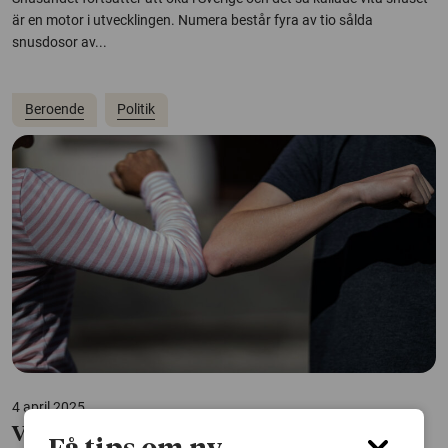
är en motor i utvecklingen. Numera består fyra av tio sålda
snusdosor av...
Beroende
Politik
4 april 2025
Vissa drack mer alkohol under