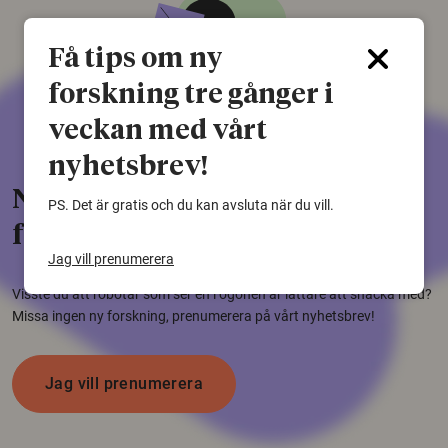
Få tips om ny
forskning tre gånger i
veckan med vårt
nyhetsbrev!
Nyhetsbrev med aktuell
PS. Det är gratis och du kan avsluta när du vill.
forskning
Jag vill prenumerera
Visste du att robotar som ser en i ögonen är lättare att snacka med?
Missa ingen ny forskning, prenumerera på vårt nyhetsbrev!
Jag vill prenumerera