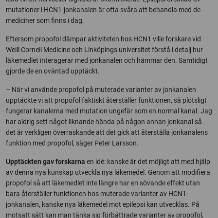
mutationer i HCN1-jonkanalen är ofta svåra att behandla med de
mediciner som finns i dag.
Eftersom propofol dämpar aktiviteten hos HCN1 ville forskare vid
Weill Cornell Medicine och Linköpings universitet förstå i detalj hur
läkemedlet interagerar med jonkanalen och hämmar den. Samtidigt
gjorde de en oväntad upptäckt.
– När vi använde propofol på muterade varianter av jonkanalen
upptäckte vi att propofol faktiskt återställer funktionen, så plötsligt
fungerar kanalerna med mutation ungefär som en normal kanal. Jag
har aldrig sett något liknande hända på någon annan jonkanal så
det är verkligen överraskande att det gick att återställa jonkanalens
funktion med propofol, säger Peter Larsson.
Upptäckten gav forskarna
en idé: kanske är det möjligt att med hjälp
av denna nya kunskap utveckla nya läkemedel. Genom att modifiera
propofol så att läkemedlet inte längre har en sövande effekt utan
bara återställer funktionen hos muterade varianter av HCN1-
jonkanalen, kanske nya läkemedel mot epilepsi kan utvecklas. På
motsatt sätt kan man tänka sig förbättrade varianter av propofol,