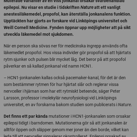
Muterade varianter av en viss jonkanal orsakar svårbehandlad
epilepsi. Nu visar en studie i tidskriften
Nature
att ett vanligt
anestesiläkemedel, propofol, kan återställa jonkanalens funktion.
Upptäckten har gjorts av forskare vid Linköpings universitet och
Weill Cornell Medicine. Fynden öppnar upp möjligheter att på sikt
utveckla läkemedel mot sjukdomen.
När en person ska sövas ner för medicinska ingrepp används ofta
läkemedlet propofol. Hos vissa individer gör propofol så att hjärtats
rytm sjunker och pulsen blir mycket låg. Det beror på att propofol
påverkar en så kallad jonkanal vid namn HCN1.
– HCN1-jonkanalen kallas också pacemaker-kanal, för det är den
som bestämmer rytmen för hur hjärtat slår och reglerar vissa
nervceller i hjärnan som har ett rytmiskt beteende, säger Peter
Larsson, professor i molekylär neurofysiologi vid Linköpings
universitet, en av forskarna bakom studien som publicerats i
Nature
.
Det finns ett par kända
mutationer i HCN1-jonkanalen som orsakar
epilepsi tidigt i barndomen. Mutationerna gör så att jonkanalen är
alltför öppen och släpper genom mer joner än den borde, vilket kan
leda till att nervceller signalerar okontrollerat. Epilepsi orsakad av