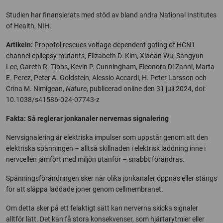
Studien har finansierats med stöd av bland andra National Institutes
of Health, NIH.
Artikeln:
Propofol rescues voltage-dependent gating of HCN1
channel epilepsy mutants
, Elizabeth D. Kim, Xiaoan Wu, Sangyun
Lee, Gareth R. Tibbs, Kevin P. Cunningham, Eleonora Di Zanni, Marta
E. Perez, Peter A. Goldstein, Alessio Accardi, H. Peter Larsson och
Crina M. Nimigean,
Nature
, publicerad online den 31 juli 2024, doi:
10.1038/s41586-024-07743-z
Fakta: Så reglerar jonkanaler nervernas signalering
Nervsignalering är elektriska impulser som uppstår genom att den
elektriska spänningen – alltså skillnaden i elektrisk laddning inne i
nervcellen jämfört med miljön utanför – snabbt förändras.
Spänningsförändringen sker när olika jonkanaler öppnas eller stängs
för att släppa laddade joner genom cellmembranet.
Om detta sker på ett felaktigt sätt kan nerverna skicka signaler
alltför lätt. Det kan få stora konsekvenser, som hjärtarytmier eller