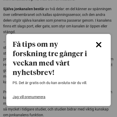
Själva jonkanalen består
av två delar: en del känner av spänningen
över cellmembranet och kallas spänningssensor, och den andra
delen utgör själva kanalen som jonerna passerar genom. I kanalens
finns ett slags port, eller gate, som styr om kanalen är öppen eller
stängd.
– Det verkar som att propofol gör så att jonkanalen HCN1 är mer
Få tips om ny
stängd än den ska vara. I vår studie såg vi att propofol gjorde den
forskning tre gånger i
stängda formen av kanalen mer stabil. Det är denna effekt av
propofol som kan förklara att hjärtrytmen sänks hos en del eftersom
veckan med vårt
HCN1-kanalerna då inte stimulerar hjärtat så mycket. Samma effekt
gör att propofol återställer funktionen av HCN1-kanaler med
nyhetsbrev!
mutationer som gav epilepsi, eftersom dessa mutationer gjorde
kanalerna alltför öppna, säger Peter Larsson.
PS. Det är gratis och du kan avsluta när du vill.
Propofol tycks placera sig mellan jonkanalens spänningssensor och
Jag vill prenumerera
kanalens öppning och få de båda delarna att kommunicera bättre
med varandra. Denna del av jonkanalen har inte uppmärksammats
så mycket i tidigare studier, och studien bidrar med viktig kunskap
om jonkanalens funktion.