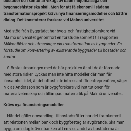
bostäder och kontor är viktigt av både miljömässiga och
byggnadshistoriska skäl. Men för att få ekonomi i sådana
transformationsprojekt krävs nya finansieringsmodeller och bättre
dialog. Det konstaterar forskare vid Malmö universitet.
Med stöd från Byggrådet har bygg- och fastighetsforskare vid
Malmö universitet genomfört en förstudie som lett till rapporten
Målkonflikter och utmaningar vid transformation av byggnader: En
förstudie om konvertering av existerande byggnader till bostäder och
kontor.
– Största utmaningen med de här projekten är att de är förenade
med stora risker. Lyckas man inte hitta modeller där man får
lönsamhet i det, är det oftast inte intressant för entreprenören, säger
Niclas Andersson som är byggforskare vid institutionen för
materialvetenskap och tillämpad matematik på Malmö universitet.
Krävs nya finansieringsmodeller
– När det gäller omvandling till bostadsrätter har det framkommit
att relationen mellan bank och byggföretag är avgörande. Ska man
bygga om idag kräver banken att en viss andel av bostäderna är