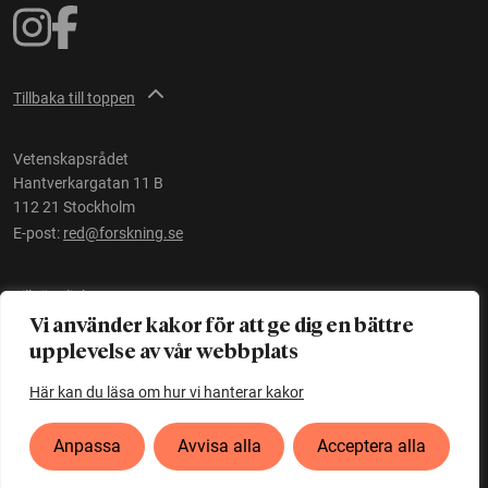
Tillbaka till toppen
Vetenskapsrådet
Hantverkargatan 11 B
112 21 Stockholm
E-post:
red@forskning.se
Tillgänglighet
Vi använder kakor för att ge dig en bättre
upplevelse av vår webbplats
Ett initiativ av
Vetenskapsrådet
Här kan du läsa om hur vi hanterar kakor
Anpassa
Avvisa alla
Acceptera alla