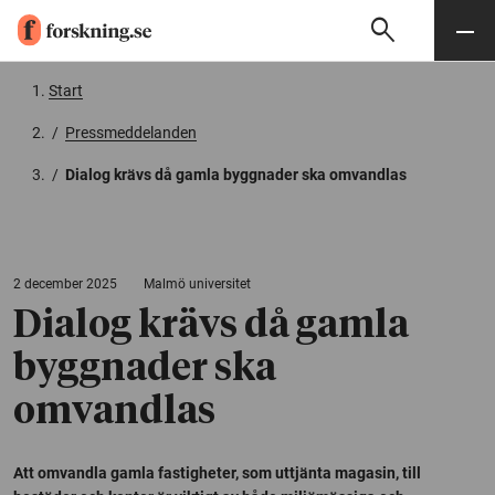
search
Sök
Meny
Gå till innehåll
Start
/
Pressmeddelanden
/
Dialog krävs då gamla byggnader ska omvandlas
2 december 2025
Malmö universitet
Dialog krävs då gamla
byggnader ska
omvandlas
Att omvandla gamla fastigheter, som uttjänta magasin, till