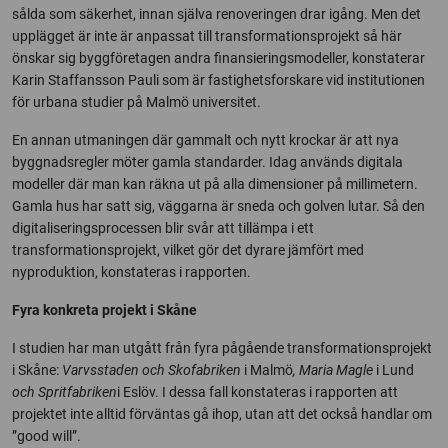
sålda som säkerhet, innan själva renoveringen drar igång. Men det
upplägget är inte är anpassat till transformationsprojekt så här
önskar sig byggföretagen andra finansieringsmodeller, konstaterar
Karin Staffansson Pauli som är fastighetsforskare vid institutionen
för urbana studier på Malmö universitet.
En annan utmaningen där gammalt och nytt krockar är att nya
byggnadsregler möter gamla standarder. Idag används digitala
modeller där man kan räkna ut på alla dimensioner på millimetern.
Gamla hus har satt sig, väggarna är sneda och golven lutar. Så den
digitaliseringsprocessen blir svår att tillämpa i ett
transformationsprojekt, vilket gör det dyrare jämfört med
nyproduktion, konstateras i rapporten.
Fyra konkreta projekt i Skåne
I studien har man utgått från fyra pågående transformationsprojekt
i Skåne:
Varvsstaden och Skofabriken
i Malmö
, Maria Magle
i Lund
och Spritfabriken
i Eslöv. I dessa fall konstateras i rapporten att
projektet inte alltid förväntas gå ihop, utan att det också handlar om
”good will”.