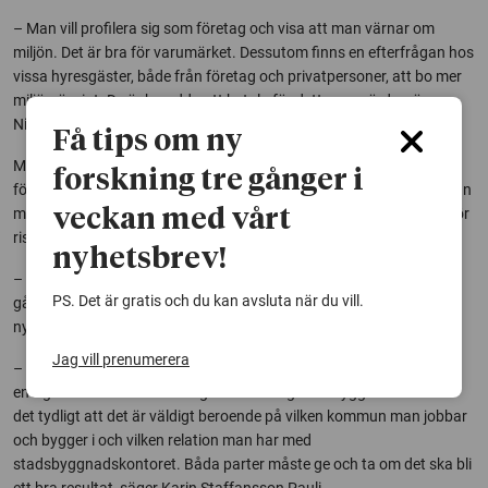
– Man vill profilera sig som företag och visa att man värnar om
miljön. Det är bra för varumärket. Dessutom finns en efterfrågan hos
vissa hyresgäster, både från företag och privatpersoner, att bo mer
miljömässigt. De är beredda att betala för detta mervärde, säger
Niclas Andersson.
Få tips om ny
Men särskilt betonar forskarna betydelsen av dialog och att bygga
forskning tre gånger i
förtroende mellan parterna. Där parterna i första hand är den mellan
myndighet och byggherre. Men kan också handla om dialog som rör
veckan med vårt
riskfördelning mellan byggherre och entreprenör.
nyhetsbrev!
– Utan en dialog med ömsesidig respekt för varandras svårigheter
PS. Det är gratis och du kan avsluta när du vill.
går det inte eftersom det inte är lika strömlinjeformat som ett
nybygge, säger Niclas Andersson.
Jag vill prenumerera
– Ett konkret exempel är man ibland blir tvungen att tulla på vissa
energikrav eftersom de inte går att lösa i gamla byggnader. Här är
det tydligt att det är väldigt beroende på vilken kommun man jobbar
och bygger i och vilken relation man har med
stadsbyggnadskontoret. Båda parter måste ge och ta om det ska bli