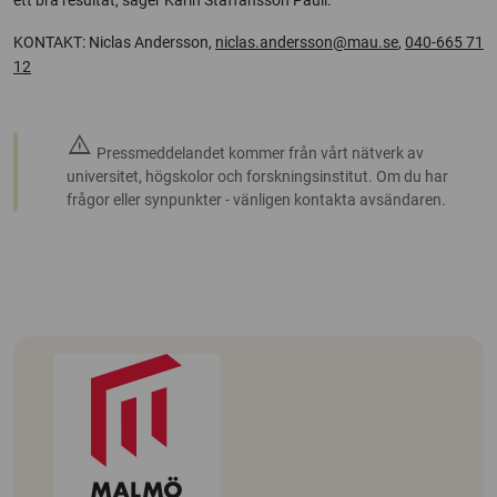
ett bra resultat, säger Karin Staffansson Pauli.
KONTAKT: Niclas Andersson,
niclas.andersson@mau.se
,
040-665 71
12
warning
Pressmeddelandet kommer från vårt nätverk av
universitet, högskolor och forskningsinstitut. Om du har
frågor eller synpunkter - vänligen kontakta avsändaren.