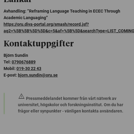
Avhandling: ”Reframing Language Teaching in ECEC Through
Academic Languaging”
https://oru.diva-portal.org/smash/record.jsf?
aq2=%5B%5B%5D%5D&c=5&af=%5B%5D&searchType=LIST_COMING&sor
Kontaktuppgifter
Björn Sundin
Tel:
0790676889
Mobil:
019-30 22 43
E-post:
bjorn.sundin@oru.se
warning
Pressmeddelandet kommer från vårt nätverk av
universitet, högskolor och forskningsinstitut. Om du har
frågor eller synpunkter - vänligen kontakta avsändaren.