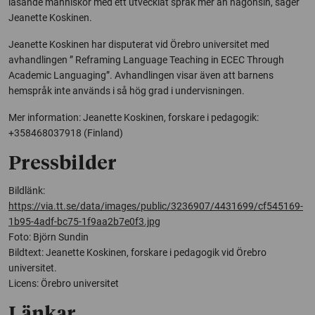
läsande människor med ett utvecklat språk mer än någonsin, säger
Jeanette Koskinen.
Jeanette Koskinen har disputerat vid Örebro universitet med
avhandlingen ” Reframing Language Teaching in ECEC Through
Academic Languaging”. Avhandlingen visar även att barnens
hemspråk inte används i så hög grad i undervisningen.
Mer information: Jeanette Koskinen, forskare i pedagogik:
+358468037918 (Finland)
Pressbilder
Bildlänk:
https://via.tt.se/data/images/public/3236907/4431699/cf545169-
1b95-4adf-bc75-1f9aa2b7e0f3.jpg
Foto: Björn Sundin
Bildtext: Jeanette Koskinen, forskare i pedagogik vid Örebro
universitet.
Licens: Örebro universitet
Länkar