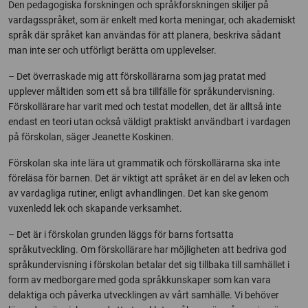
Den pedagogiska forskningen och språkforskningen skiljer på
vardagsspråket, som är enkelt med korta meningar, och akademiskt
språk där språket kan användas för att planera, beskriva sådant
man inte ser och utförligt berätta om upplevelser.
– Det överraskade mig att förskollärarna som jag pratat med
upplever måltiden som ett så bra tillfälle för språkundervisning.
Förskollärare har varit med och testat modellen, det är alltså inte
endast en teori utan också väldigt praktiskt användbart i vardagen
på förskolan, säger Jeanette Koskinen.
Förskolan ska inte lära ut grammatik och förskollärarna ska inte
föreläsa för barnen. Det är viktigt att språket är en del av leken och
av vardagliga rutiner, enligt avhandlingen. Det kan ske genom
vuxenledd lek och skapande verksamhet.
– Det är i förskolan grunden läggs för barns fortsatta
språkutveckling. Om förskollärare har möjligheten att bedriva god
språkundervisning i förskolan betalar det sig tillbaka till samhället i
form av medborgare med goda språkkunskaper som kan vara
delaktiga och påverka utvecklingen av vårt samhälle. Vi behöver