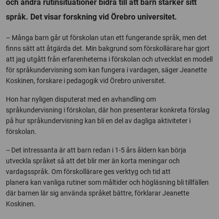
och andra rutinsituationer bidra till att barn stärker sitt
språk. Det visar forskning vid Örebro universitet.
– Många barn går ut förskolan utan ett fungerande språk, men det
finns sätt att åtgärda det. Min bakgrund som förskollärare har gjort
att jag utgått från erfarenheterna i förskolan och utvecklat en modell
för språkundervisning som kan fungera i vardagen, säger Jeanette
Koskinen, forskare i pedagogik vid Örebro universitet.
Hon har nyligen disputerat med en avhandling om
språkundervisning i förskolan, där hon presenterar konkreta förslag
på hur språkundervisning kan bli en del av dagliga aktiviteter i
förskolan.
– Det intressanta är att barn redan i 1-5 års åldern kan börja
utveckla språket så att det blir mer än korta meningar och
vardagsspråk. Om förskollärare ges verktyg och tid att
planera kan vanliga rutiner som måltider och högläsning bli tillfällen
där barnen lär sig använda språket bättre, förklarar Jeanette
Koskinen.