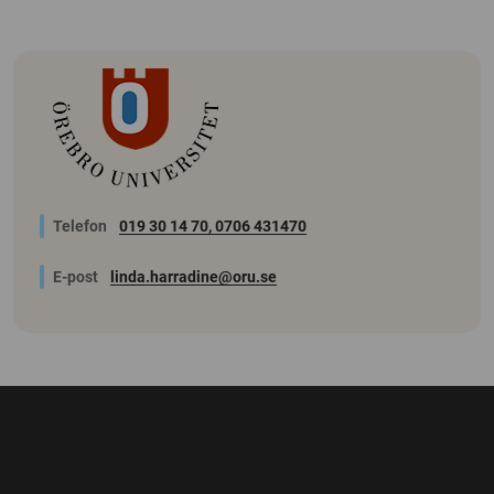
Telefon
019 30 14 70, 0706 431470
E-post
linda.harradine@oru.se