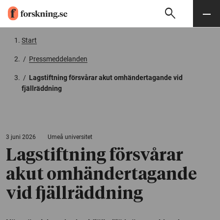
search
Sök
Meny
Gå till innehåll
Start
/
Pressmeddelanden
/
Lagstiftning försvårar akut omhändertagande vid
fjällräddning
3 juni 2026
Umeå universitet
Lagstiftning försvårar
akut omhändertagande
vid fjällräddning