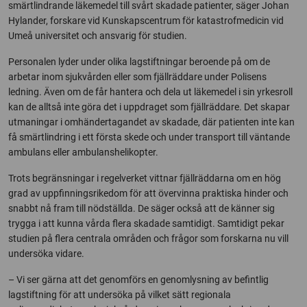
smärtlindrande läkemedel till svårt skadade patienter, säger Johan
Hylander, forskare vid Kunskapscentrum för katastrofmedicin vid
Umeå universitet och ansvarig för studien.
Personalen lyder under olika lagstiftningar beroende på om de
arbetar inom sjukvården eller som fjällräddare under Polisens
ledning. Även om de får hantera och dela ut läkemedel i sin yrkesroll
kan de alltså inte göra det i uppdraget som fjällräddare. Det skapar
utmaningar i omhändertagandet av skadade, där patienten inte kan
få smärtlindring i ett första skede och under transport till väntande
ambulans eller ambulanshelikopter.
Trots begränsningar i regelverket vittnar fjällräddarna om en hög
grad av uppfinningsrikedom för att övervinna praktiska hinder och
snabbt nå fram till nödställda. De säger också att de känner sig
trygga i att kunna vårda flera skadade samtidigt. Samtidigt pekar
studien på flera centrala områden och frågor som forskarna nu vill
undersöka vidare.
– Vi ser gärna att det genomförs en genomlysning av befintlig
lagstiftning för att undersöka på vilket sätt regionala