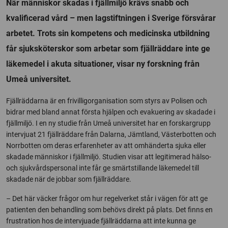
När människor skadas i fjällmiljö krävs snabb och
kvalificerad vård – men lagstiftningen i Sverige försvårar
arbetet. Trots sin kompetens och medicinska utbildning
får sjuksköterskor som arbetar som fjällräddare inte ge
läkemedel i akuta situationer, visar ny forskning från
Umeå universitet.
Fjällräddarna är en frivilligorganisation som styrs av Polisen och
bidrar med bland annat första hjälpen och evakuering av skadade i
fjällmiljö. I en ny studie från Umeå universitet har en forskargrupp
intervjuat 21 fjällräddare från Dalarna, Jämtland, Västerbotten och
Norrbotten om deras erfarenheter av att omhänderta sjuka eller
skadade människor i fjällmiljö. Studien visar att legitimerad hälso-
och sjukvårdspersonal inte får ge smärtstillande läkemedel till
skadade när de jobbar som fjällräddare.
– Det här väcker frågor om hur regelverket står i vägen för att ge
patienten den behandling som behövs direkt på plats. Det finns en
frustration hos de intervjuade fjällräddarna att inte kunna ge