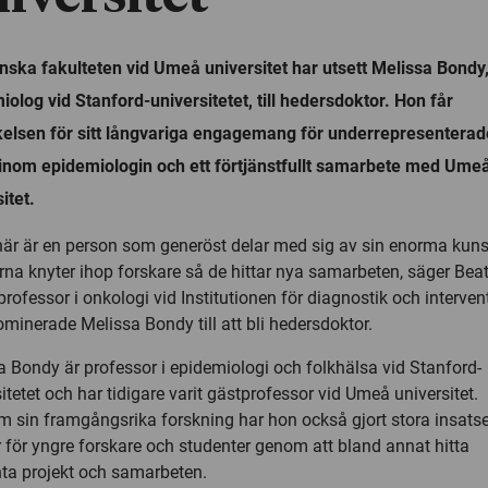
nska fakulteten vid Umeå universitet har utsett Melissa Bondy
iolog vid Stanford-universitetet, till hedersdoktor. Hon får
elsen för sitt långvariga engagemang för underrepresenterad
 inom epidemiologin och ett förtjänstfullt samarbete med Ume
itet.
här är en person som generöst delar med sig av sin enorma kun
rna knyter ihop forskare så de hittar nya samarbeten, säger Beat
professor i onkologi vid Institutionen för diagnostik och interven
minerade Melissa Bondy till att bli hedersdoktor.
a Bondy är professor i epidemiologi och folkhälsa vid Stanford-
itetet och har tidigare varit gästprofessor vid Umeå universitet.
m sin framgångsrika forskning har hon också gjort stora insats
 för yngre forskare och studenter genom att bland annat hitta
nta projekt och samarbeten.