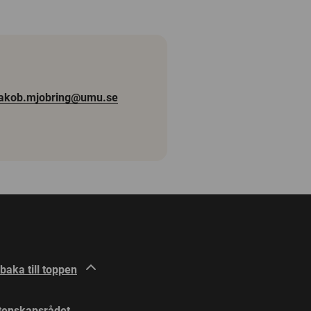
jakob.mjobring@umu.se
lbaka till toppen
tenskapsrådet