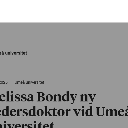
å universitet
 2026
Umeå universitet
lissa Bondy ny
dersdoktor vid Ume
iversitet