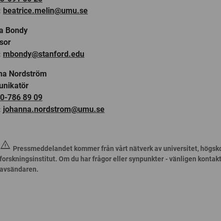
:
beatrice.melin@umu.se
a Bondy
sor
:
mbondy@stanford.edu
na Nordström
nikatör
0-786 89 09
:
johanna.nordstrom@umu.se
warning
Pressmeddelandet kommer från vårt nätverk av universitet, högsk
forskningsinstitut. Om du har frågor eller synpunkter - vänligen kontak
avsändaren.