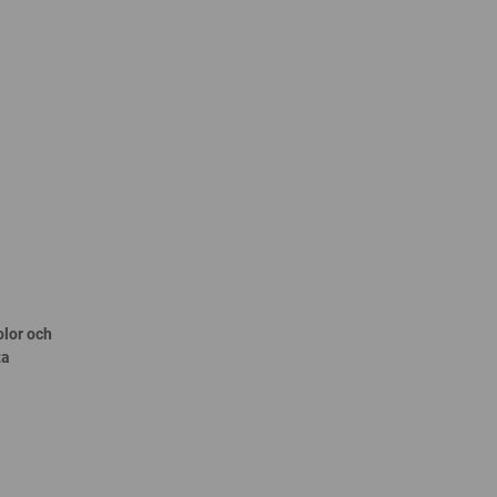
olor och
ta