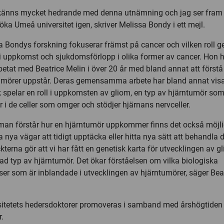
känns mycket hedrande med denna utnämning och jag ser fram
öka Umeå universitet igen, skriver Melissa Bondy i ett mejl.
a Bondys forskning fokuserar främst på cancer och vilken roll g
 i uppkomst och sjukdomsförlopp i olika former av cancer. Hon 
etat med Beatrice Melin i över 20 år med bland annat att förstå
umörer uppstår. Deras gemensamma arbete har bland annat visa
k spelar en roll i uppkomsten av gliom, en typ av hjärntumör so
 i de celler som omger och stödjer hjärnans nervceller.
an förstår hur en hjärntumör uppkommer finns det också möjli
ta nya vägar att tidigt upptäcka eller hitta nya sätt att behandla
terna gör att vi har fått en genetisk karta för utvecklingen av g
tad typ av hjärntumör. Det ökar förståelsen om vilka biologiska
ser som är inblandade i utvecklingen av hjärntumörer, säger Bea
sitetets hedersdoktorer promoveras i samband med årshögtiden
.