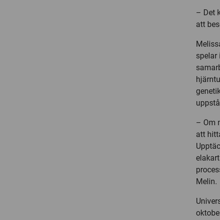
– Det 
att bes
Meliss
spelar
samarb
hjärnt
geneti
uppstår
– Om m
att hit
Upptäck
elakar
proces
Melin.
Univer
oktober