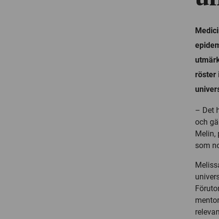
Medici
epidem
utmärk
röster
univers
– Det 
och gä
Melin, 
som no
Meliss
univers
Föruto
mentor
releva