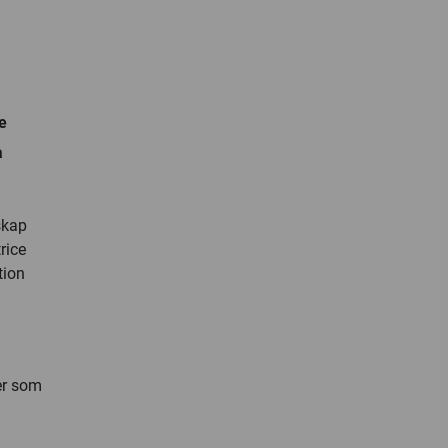
,
e
å
skap
rice
tion
er som