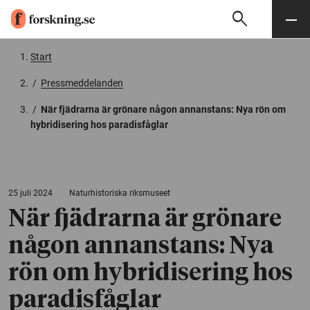
search
Sök
Meny
Gå till innehåll
Start
/
Pressmeddelanden
/
När fjädrarna är grönare någon annanstans: Nya rön om
hybridisering hos paradisfåglar
25 juli 2024
Naturhistoriska riksmuseet
När fjädrarna är grönare
någon annanstans: Nya
rön om hybridisering hos
paradisfåglar