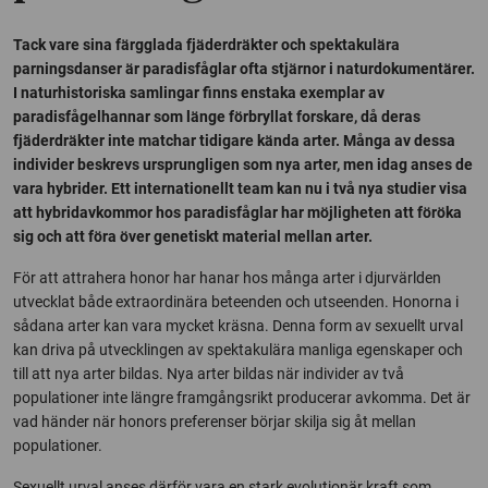
Tack vare sina färgglada fjäderdräkter och spektakulära
parningsdanser är paradisfåglar ofta stjärnor i naturdokumentärer.
I naturhistoriska samlingar finns enstaka exemplar av
paradisfågelhannar som länge förbryllat forskare, då deras
fjäderdräkter inte matchar tidigare kända arter. Många av dessa
individer beskrevs ursprungligen som nya arter, men idag anses de
vara hybrider. Ett internationellt team kan nu i två nya studier visa
att hybridavkommor hos paradisfåglar har möjligheten att föröka
sig och att föra över genetiskt material mellan arter.
För att attrahera honor har hanar hos många arter i djurvärlden
utvecklat både extraordinära beteenden och utseenden. Honorna i
sådana arter kan vara mycket kräsna. Denna form av sexuellt urval
kan driva på utvecklingen av spektakulära manliga egenskaper och
till att nya arter bildas. Nya arter bildas när individer av två
populationer inte längre framgångsrikt producerar avkomma. Det är
vad händer när honors preferenser börjar skilja sig åt mellan
populationer.
Sexuellt urval anses därför vara en stark evolutionär kraft som