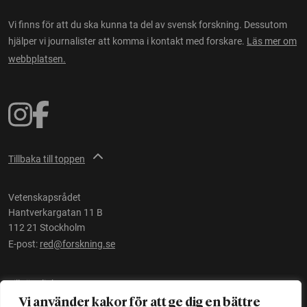
Vi finns för att du ska kunna ta del av svensk forskning. Dessutom
hjälper vi journalister att komma i kontakt med forskare.
Läs mer om
webbplatsen.
Tillbaka till toppen
Vetenskapsrådet
Hantverkargatan 11 B
112 21 Stockholm
E-post:
red@forskning.se
Tillgänglighet
Vi använder kakor för att ge dig en bättre