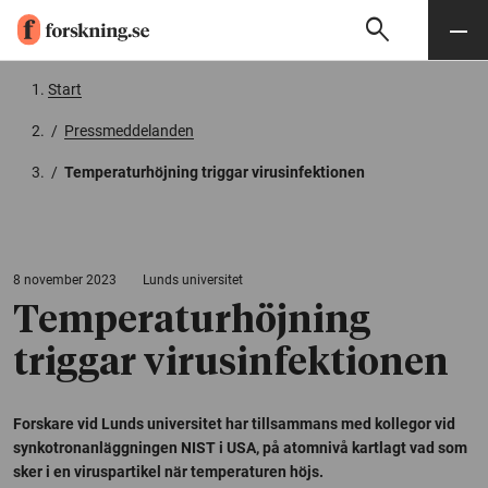
search
Sök
Meny
Gå till innehåll
Start
/
Pressmeddelanden
/
Temperaturhöjning triggar virusinfektionen
8 november 2023
Lunds universitet
Temperaturhöjning
triggar virusinfektionen
Forskare vid Lunds universitet har tillsammans med kollegor vid
synkotronanläggningen NIST i USA, på atomnivå kartlagt vad som
sker i en viruspartikel när temperaturen höjs.