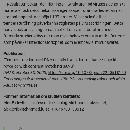
– Resultaten pekar i den riktningen. Strukturen på virusets genetiska
materialet och dess mekaniska egenskaper förändrades redan när
kroppstemperaturen höjs till 37 grader. Vi ser också att en
temperaturökning påverkar hastigheten på virusspridningen. Detta
har vi dock än så länge visat i cellkultur i vårt laboratorium och
framtida studier krävs där man även behöver väga in andra faktorer
som påverkar infektionsförloppet, som exempelvis immunsvaret.
Publikation
”
Temperature-induced DNA density transition in phage λ capsid
revealed with contrast-matching SANS
”
PNAS, oktober 30, 2023
,
https://doi.org/10.1073/pnas.2220518120
Forskningen är finansierad med stöd från Vetenskapsrådet och Mats
Paulssons Stiftelse
För mer information om studien kontakta:
Alex Evilevitch, professor i cellbiologi vid Lunds universitet,
alex.evilevitch@med.lu.se
, +4646703138012
warning