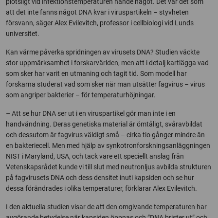
plötsligt vid infektionstemperaturen hände något. Det var det som
att det inte fanns något DNA kvar i viruspartikeln – styvheten
försvann, säger Alex Evilevitch, professor i cellbiologi vid Lunds
universitet.
Kan värme påverka spridningen av virusets DNA? Studien väckte
stor uppmärksamhet i forskarvärlden, men att i detalj kartlägga vad
som sker har varit en utmaning och tagit tid. Som modell har
forskarna studerat vad som sker när man utsätter fagvirus – virus
som angriper bakterier – för temperaturhöjningar.
– Att se hur DNA ser ut i en viruspartikel gör man inte i en
handvändning. Deras genetiska material är ömtåligt, svåravbildat
och dessutom är fagvirus väldigt små – cirka tio gånger mindre än
en bakteriecell. Men med hjälp av synkotronforskningsanläggningen
NIST i Maryland, USA, och tack vare ett speciellt anslag från
Vetenskapsrådet kunde vi till slut med neutronljus avbilda strukturen
på fagvirusets DNA och dess densitet inuti kapsiden och se hur
dessa förändrades i olika temperaturer, förklarar Alex Evilevitch.
I den aktuella studien visar de att den omgivande temperaturen har
avgörande betydelse när kapsiden öppnas och ”DNA brister ut” och