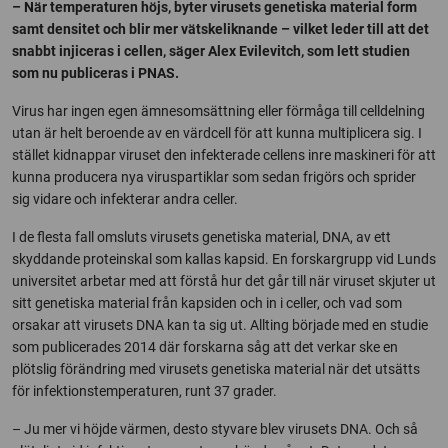
– När temperaturen höjs, byter virusets genetiska material form
samt densitet och blir mer vätskeliknande – vilket leder till att det
snabbt injiceras i cellen, säger Alex Evilevitch, som lett studien
som nu publiceras i PNAS.
Virus har ingen egen ämnesomsättning eller förmåga till celldelning
utan är helt beroende av en värdcell för att kunna multiplicera sig. I
stället kidnappar viruset den infekterade cellens inre maskineri för att
kunna producera nya viruspartiklar som sedan frigörs och sprider
sig vidare och infekterar andra celler.
I de flesta fall omsluts virusets genetiska material, DNA, av ett
skyddande proteinskal som kallas kapsid. En forskargrupp vid Lunds
universitet arbetar med att förstå hur det går till när viruset skjuter ut
sitt genetiska material från kapsiden och in i celler, och vad som
orsakar att virusets DNA kan ta sig ut. Allting började med en studie
som publicerades 2014 där forskarna såg att det verkar ske en
plötslig förändring med virusets genetiska material när det utsätts
för infektionstemperaturen, runt 37 grader.
– Ju mer vi höjde värmen, desto styvare blev virusets DNA. Och så