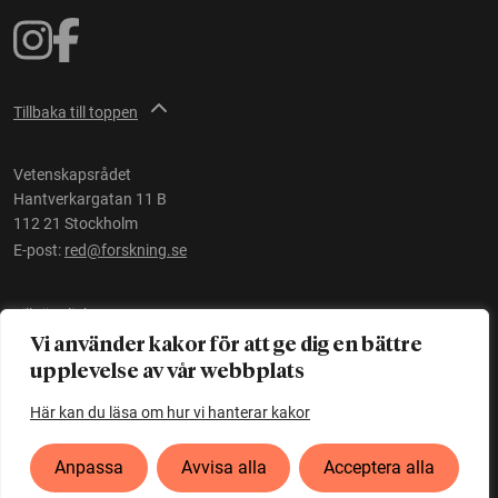
Tillbaka till toppen
Vetenskapsrådet
Hantverkargatan 11 B
112 21 Stockholm
E-post:
red@forskning.se
Tillgänglighet
Vi använder kakor för att ge dig en bättre
upplevelse av vår webbplats
Ett initiativ av
Vetenskapsrådet
Här kan du läsa om hur vi hanterar kakor
Anpassa
Avvisa alla
Acceptera alla